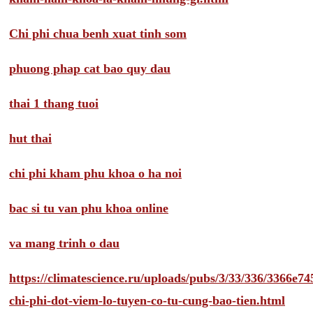
Chi phi chua benh xuat tinh som
phuong phap cat bao quy dau
thai 1 thang tuoi
hut thai
chi phi kham phu khoa o ha noi
bac si tu van phu khoa online
va mang trinh o dau
https://climatescience.ru/uploads/pubs/3/33/336/3366e
chi-phi-dot-viem-lo-tuyen-co-tu-cung-bao-tien.html