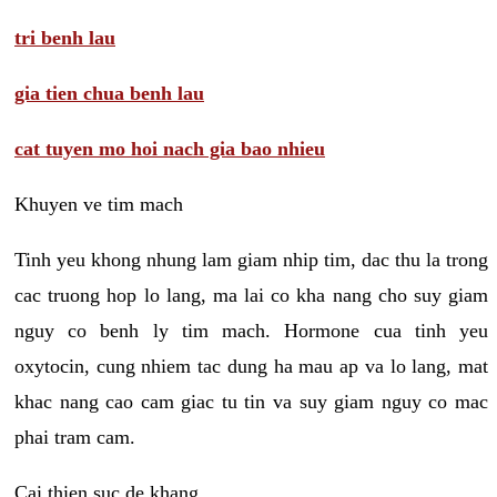
tri benh lau
gia tien chua benh lau
cat tuyen mo hoi nach gia bao nhieu
Khuyen ve tim mach
Tinh yeu khong nhung lam giam nhip tim, dac thu la trong
cac truong hop lo lang, ma lai co kha nang cho suy giam
nguy co benh ly tim mach. Hormone cua tinh yeu
oxytocin, cung nhiem tac dung ha mau ap va lo lang, mat
khac nang cao cam giac tu tin va suy giam nguy co mac
phai tram cam.
Cai thien suc de khang