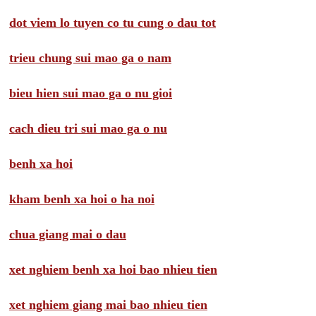
dot viem lo tuyen co tu cung o dau tot
trieu chung sui mao ga o nam
bieu hien sui mao ga o nu gioi
cach dieu tri sui mao ga o nu
benh xa hoi
kham benh xa hoi o ha noi
chua giang mai o dau
xet nghiem benh xa hoi bao nhieu tien
xet nghiem giang mai bao nhieu tien