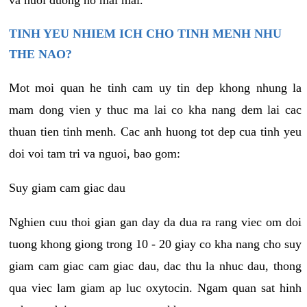
va nuoi duong no mai mai.
TINH YEU NHIEM ICH CHO TINH MENH NHU
THE NAO?
Mot moi quan he tinh cam uy tin dep khong nhung la
mam dong vien y thuc ma lai co kha nang dem lai cac
thuan tien tinh menh. Cac anh huong tot dep cua tinh yeu
doi voi tam tri va nguoi, bao gom:
Suy giam cam giac dau
Nghien cuu thoi gian gan day da dua ra rang viec om doi
tuong khong giong trong 10 - 20 giay co kha nang cho suy
giam cam giac cam giac dau, dac thu la nhuc dau, thong
qua viec lam giam ap luc oxytocin. Ngam quan sat hinh