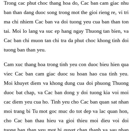
Trong cac phut choc thang hoa do, Cac ban cam giac nhu
ban than dang duoc song trong mot the gioi rieng re, vi tri
ma chi nhiem Cac ban va doi tuong yeu cua ban than ton
tai. Moi lo lang va suc ep hang ngay Thuong tan bien, va
Cac ban chi muon tan chi tra da phut choc khong tinh doi
tuong ban than yeu.
Cam xuc thang hoa trong tinh yeu con duoc bieu hien qua
viec Cac ban cam giac duoc su hoan hao cua tinh yeu.
Moi khuyet diem va khong dung cua doi phuong Thuong
duoc bat chap, va Cac ban dong y doi tuong kia voi moi
cac diem yeu cua ho. Tinh yeu cho Cac ban quan sat nhan
moi trang bi Tu mot goc muc do tot dep va lac quan hon,
cho Cac ban thau hieu va gioi thieu moi dieu voi doi
tuong ban than yeu mot bi quyet chan thanh va sau nhan