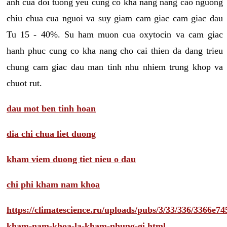
anh cua doi tuong yeu cung co kha nang nang cao nguong
chiu chua cua nguoi va suy giam cam giac cam giac dau
Tu 15 - 40%. Su ham muon cua oxytocin va cam giac
hanh phuc cung co kha nang cho cai thien da dang trieu
chung cam giac dau man tinh nhu nhiem trung khop va
chuot rut.
dau mot ben tinh hoan
dia chi chua liet duong
kham viem duong tiet nieu o dau
chi phi kham nam khoa
https://climatescience.ru/uploads/pubs/3/33/336/3366e
kham-nam-khoa-la-kham-nhung-gi.html