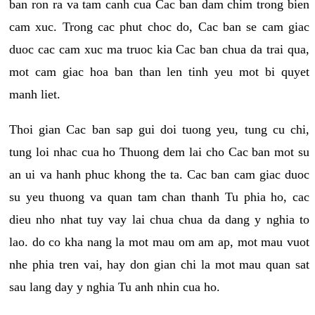
ban ron ra va tam canh cua Cac ban dam chim trong bien
cam xuc. Trong cac phut choc do, Cac ban se cam giac
duoc cac cam xuc ma truoc kia Cac ban chua da trai qua,
mot cam giac hoa ban than len tinh yeu mot bi quyet
manh liet.
Thoi gian Cac ban sap gui doi tuong yeu, tung cu chi,
tung loi nhac cua ho Thuong dem lai cho Cac ban mot su
an ui va hanh phuc khong the ta. Cac ban cam giac duoc
su yeu thuong va quan tam chan thanh Tu phia ho, cac
dieu nho nhat tuy vay lai chua chua da dang y nghia to
lao. do co kha nang la mot mau om am ap, mot mau vuot
nhe phia tren vai, hay don gian chi la mot mau quan sat
sau lang day y nghia Tu anh nhin cua ho.