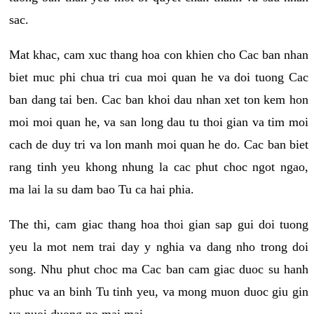
sac.
Mat khac, cam xuc thang hoa con khien cho Cac ban nhan
biet muc phi chua tri cua moi quan he va doi tuong Cac
ban dang tai ben. Cac ban khoi dau nhan xet ton kem hon
moi moi quan he, va san long dau tu thoi gian va tim moi
cach de duy tri va lon manh moi quan he do. Cac ban biet
rang tinh yeu khong nhung la cac phut choc ngot ngao,
ma lai la su dam bao Tu ca hai phia.
The thi, cam giac thang hoa thoi gian sap gui doi tuong
yeu la mot nem trai day y nghia va dang nho trong doi
song. Nhu phut choc ma Cac ban cam giac duoc su hanh
phuc va an binh Tu tinh yeu, va mong muon duoc giu gin