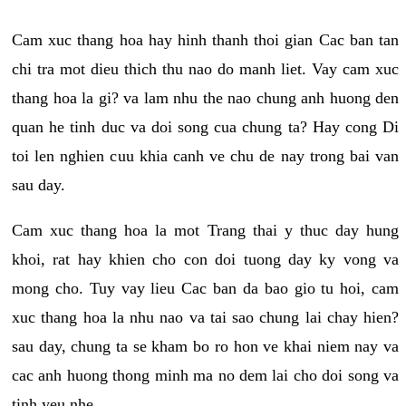
Cam xuc thang hoa hay hinh thanh thoi gian Cac ban tan
chi tra mot dieu thich thu nao do manh liet. Vay cam xuc
thang hoa la gi? va lam nhu the nao chung anh huong den
quan he tinh duc va doi song cua chung ta? Hay cong Di
toi len nghien cuu khia canh ve chu de nay trong bai van
sau day.
Cam xuc thang hoa la mot Trang thai y thuc day hung
khoi, rat hay khien cho con doi tuong day ky vong va
mong cho. Tuy vay lieu Cac ban da bao gio tu hoi, cam
xuc thang hoa la nhu nao va tai sao chung lai chay hien?
sau day, chung ta se kham bo ro hon ve khai niem nay va
cac anh huong thong minh ma no dem lai cho doi song va
tinh yeu nhe.