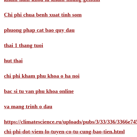
Chi phi chua benh xuat tinh som
phuong phap cat bao quy dau
thai 1 thang tuoi
hut thai
chi phi kham phu khoa o ha noi
bac si tu van phu khoa online
va mang trinh o dau
https://climatescience.ru/uploads/pubs/3/33/336/3366e
chi-phi-dot-viem-lo-tuyen-co-tu-cung-bao-tien.html