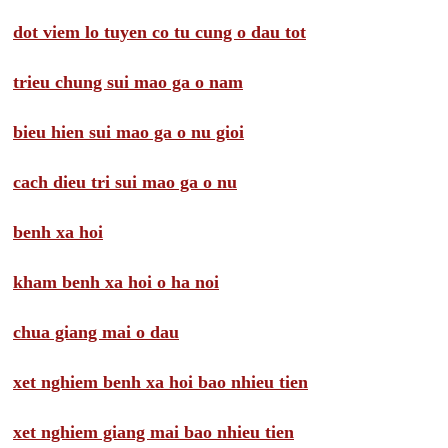
dot viem lo tuyen co tu cung o dau tot
trieu chung sui mao ga o nam
bieu hien sui mao ga o nu gioi
cach dieu tri sui mao ga o nu
benh xa hoi
kham benh xa hoi o ha noi
chua giang mai o dau
xet nghiem benh xa hoi bao nhieu tien
xet nghiem giang mai bao nhieu tien