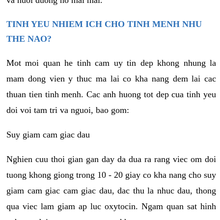
va nuoi duong no mai mai.
TINH YEU NHIEM ICH CHO TINH MENH NHU
THE NAO?
Mot moi quan he tinh cam uy tin dep khong nhung la
mam dong vien y thuc ma lai co kha nang dem lai cac
thuan tien tinh menh. Cac anh huong tot dep cua tinh yeu
doi voi tam tri va nguoi, bao gom:
Suy giam cam giac dau
Nghien cuu thoi gian gan day da dua ra rang viec om doi
tuong khong giong trong 10 - 20 giay co kha nang cho suy
giam cam giac cam giac dau, dac thu la nhuc dau, thong
qua viec lam giam ap luc oxytocin. Ngam quan sat hinh