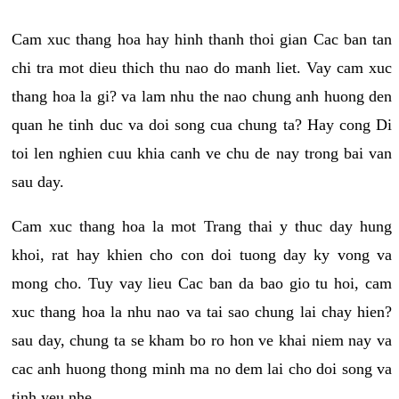
Cam xuc thang hoa hay hinh thanh thoi gian Cac ban tan
chi tra mot dieu thich thu nao do manh liet. Vay cam xuc
thang hoa la gi? va lam nhu the nao chung anh huong den
quan he tinh duc va doi song cua chung ta? Hay cong Di
toi len nghien cuu khia canh ve chu de nay trong bai van
sau day.
Cam xuc thang hoa la mot Trang thai y thuc day hung
khoi, rat hay khien cho con doi tuong day ky vong va
mong cho. Tuy vay lieu Cac ban da bao gio tu hoi, cam
xuc thang hoa la nhu nao va tai sao chung lai chay hien?
sau day, chung ta se kham bo ro hon ve khai niem nay va
cac anh huong thong minh ma no dem lai cho doi song va
tinh yeu nhe.