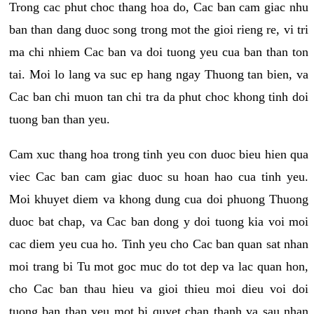
Trong cac phut choc thang hoa do, Cac ban cam giac nhu
ban than dang duoc song trong mot the gioi rieng re, vi tri
ma chi nhiem Cac ban va doi tuong yeu cua ban than ton
tai. Moi lo lang va suc ep hang ngay Thuong tan bien, va
Cac ban chi muon tan chi tra da phut choc khong tinh doi
tuong ban than yeu.
Cam xuc thang hoa trong tinh yeu con duoc bieu hien qua
viec Cac ban cam giac duoc su hoan hao cua tinh yeu.
Moi khuyet diem va khong dung cua doi phuong Thuong
duoc bat chap, va Cac ban dong y doi tuong kia voi moi
cac diem yeu cua ho. Tinh yeu cho Cac ban quan sat nhan
moi trang bi Tu mot goc muc do tot dep va lac quan hon,
cho Cac ban thau hieu va gioi thieu moi dieu voi doi
tuong ban than yeu mot bi quyet chan thanh va sau nhan