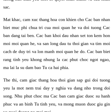
sac.
Mat khac, cam xuc thang hoa con khien cho Cac ban nhan
biet muc phi chua tri cua moi quan he va doi tuong Cac
ban dang tai ben. Cac ban khoi dau nhan xet ton kem hon
moi moi quan he, va san long dau tu thoi gian va tim moi
cach de duy tri va lon manh moi quan he do. Cac ban biet
rang tinh yeu khong nhung la cac phut choc ngot ngao,
ma lai la su dam bao Tu ca hai phia.
The thi, cam giac thang hoa thoi gian sap gui doi tuong
yeu la mot nem trai day y nghia va dang nho trong doi
song. Nhu phut choc ma Cac ban cam giac duoc su hanh
phuc va an binh Tu tinh yeu, va mong muon duoc giu gin