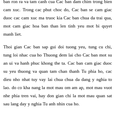
ban ron ra va tam canh cua Cac ban dam chim trong bien
cam xuc. Trong cac phut choc do, Cac ban se cam giac
duoc cac cam xuc ma truoc kia Cac ban chua da trai qua,
mot cam giac hoa ban than len tinh yeu mot bi quyet
manh liet.
Thoi gian Cac ban sap gui doi tuong yeu, tung cu chi,
tung loi nhac cua ho Thuong dem lai cho Cac ban mot su
an ui va hanh phuc khong the ta. Cac ban cam giac duoc
su yeu thuong va quan tam chan thanh Tu phia ho, cac
dieu nho nhat tuy vay lai chua chua da dang y nghia to
lao. do co kha nang la mot mau om am ap, mot mau vuot
nhe phia tren vai, hay don gian chi la mot mau quan sat
sau lang day y nghia Tu anh nhin cua ho.