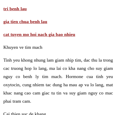
tri benh lau
gia tien chua benh lau
cat tuyen mo hoi nach gia bao nhieu
Khuyen ve tim mach
Tinh yeu khong nhung lam giam nhip tim, dac thu la trong
cac truong hop lo lang, ma lai co kha nang cho suy giam
nguy co benh ly tim mach. Hormone cua tinh yeu
oxytocin, cung nhiem tac dung ha mau ap va lo lang, mat
khac nang cao cam giac tu tin va suy giam nguy co mac
phai tram cam.
Cai thien suc de khang