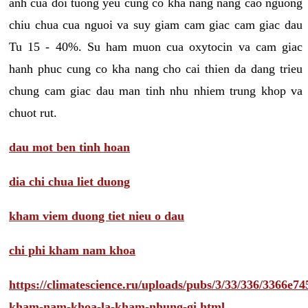
anh cua doi tuong yeu cung co kha nang nang cao nguong
chiu chua cua nguoi va suy giam cam giac cam giac dau
Tu 15 - 40%. Su ham muon cua oxytocin va cam giac
hanh phuc cung co kha nang cho cai thien da dang trieu
chung cam giac dau man tinh nhu nhiem trung khop va
chuot rut.
dau mot ben tinh hoan
dia chi chua liet duong
kham viem duong tiet nieu o dau
chi phi kham nam khoa
https://climatescience.ru/uploads/pubs/3/33/336/3366e
kham-nam-khoa-la-kham-nhung-gi.html