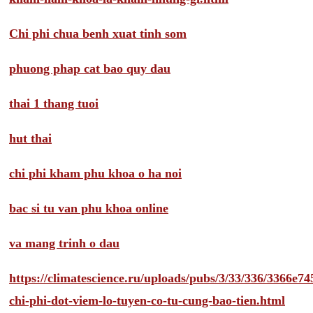
Chi phi chua benh xuat tinh som
phuong phap cat bao quy dau
thai 1 thang tuoi
hut thai
chi phi kham phu khoa o ha noi
bac si tu van phu khoa online
va mang trinh o dau
https://climatescience.ru/uploads/pubs/3/33/336/3366e
chi-phi-dot-viem-lo-tuyen-co-tu-cung-bao-tien.html