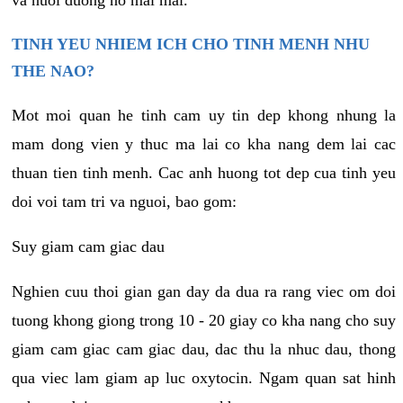
va nuoi duong no mai mai.
TINH YEU NHIEM ICH CHO TINH MENH NHU
THE NAO?
Mot moi quan he tinh cam uy tin dep khong nhung la
mam dong vien y thuc ma lai co kha nang dem lai cac
thuan tien tinh menh. Cac anh huong tot dep cua tinh yeu
doi voi tam tri va nguoi, bao gom:
Suy giam cam giac dau
Nghien cuu thoi gian gan day da dua ra rang viec om doi
tuong khong giong trong 10 - 20 giay co kha nang cho suy
giam cam giac cam giac dau, dac thu la nhuc dau, thong
qua viec lam giam ap luc oxytocin. Ngam quan sat hinh