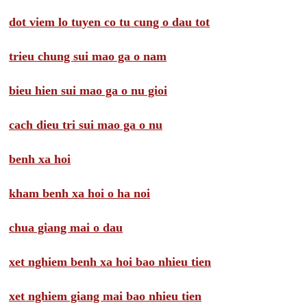
dot viem lo tuyen co tu cung o dau tot
trieu chung sui mao ga o nam
bieu hien sui mao ga o nu gioi
cach dieu tri sui mao ga o nu
benh xa hoi
kham benh xa hoi o ha noi
chua giang mai o dau
xet nghiem benh xa hoi bao nhieu tien
xet nghiem giang mai bao nhieu tien