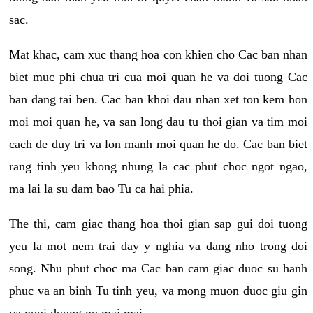
sac.
Mat khac, cam xuc thang hoa con khien cho Cac ban nhan
biet muc phi chua tri cua moi quan he va doi tuong Cac
ban dang tai ben. Cac ban khoi dau nhan xet ton kem hon
moi moi quan he, va san long dau tu thoi gian va tim moi
cach de duy tri va lon manh moi quan he do. Cac ban biet
rang tinh yeu khong nhung la cac phut choc ngot ngao,
ma lai la su dam bao Tu ca hai phia.
The thi, cam giac thang hoa thoi gian sap gui doi tuong
yeu la mot nem trai day y nghia va dang nho trong doi
song. Nhu phut choc ma Cac ban cam giac duoc su hanh
phuc va an binh Tu tinh yeu, va mong muon duoc giu gin