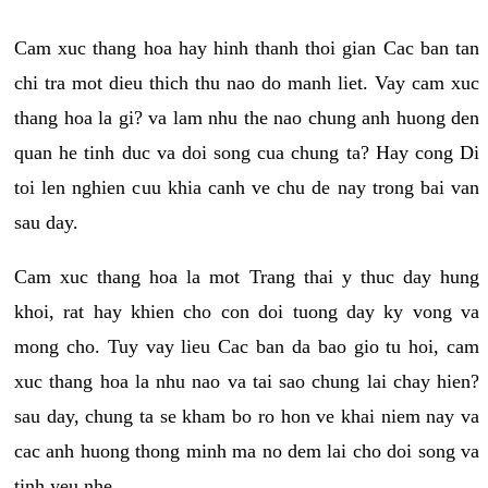
Cam xuc thang hoa hay hinh thanh thoi gian Cac ban tan
chi tra mot dieu thich thu nao do manh liet. Vay cam xuc
thang hoa la gi? va lam nhu the nao chung anh huong den
quan he tinh duc va doi song cua chung ta? Hay cong Di
toi len nghien cuu khia canh ve chu de nay trong bai van
sau day.
Cam xuc thang hoa la mot Trang thai y thuc day hung
khoi, rat hay khien cho con doi tuong day ky vong va
mong cho. Tuy vay lieu Cac ban da bao gio tu hoi, cam
xuc thang hoa la nhu nao va tai sao chung lai chay hien?
sau day, chung ta se kham bo ro hon ve khai niem nay va
cac anh huong thong minh ma no dem lai cho doi song va
tinh yeu nhe.