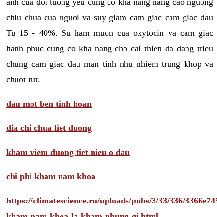
anh cua doi tuong yeu cung co kha nang nang cao nguong
chiu chua cua nguoi va suy giam cam giac cam giac dau
Tu 15 - 40%. Su ham muon cua oxytocin va cam giac
hanh phuc cung co kha nang cho cai thien da dang trieu
chung cam giac dau man tinh nhu nhiem trung khop va
chuot rut.
dau mot ben tinh hoan
dia chi chua liet duong
kham viem duong tiet nieu o dau
chi phi kham nam khoa
https://climatescience.ru/uploads/pubs/3/33/336/3366e
kham-nam-khoa-la-kham-nhung-gi.html