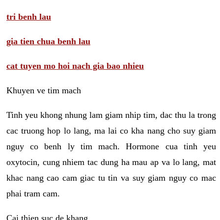
tri benh lau
gia tien chua benh lau
cat tuyen mo hoi nach gia bao nhieu
Khuyen ve tim mach
Tinh yeu khong nhung lam giam nhip tim, dac thu la trong
cac truong hop lo lang, ma lai co kha nang cho suy giam
nguy co benh ly tim mach. Hormone cua tinh yeu
oxytocin, cung nhiem tac dung ha mau ap va lo lang, mat
khac nang cao cam giac tu tin va suy giam nguy co mac
phai tram cam.
Cai thien suc de khang