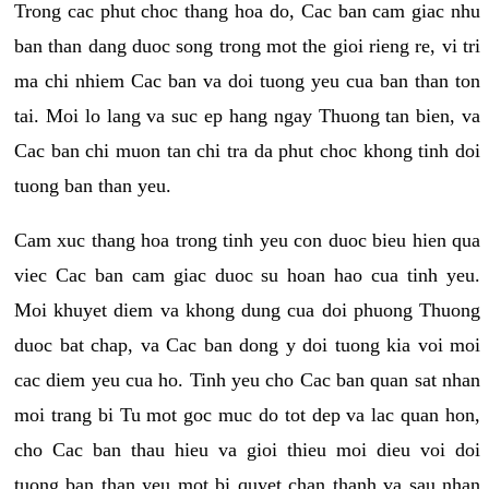
Trong cac phut choc thang hoa do, Cac ban cam giac nhu
ban than dang duoc song trong mot the gioi rieng re, vi tri
ma chi nhiem Cac ban va doi tuong yeu cua ban than ton
tai. Moi lo lang va suc ep hang ngay Thuong tan bien, va
Cac ban chi muon tan chi tra da phut choc khong tinh doi
tuong ban than yeu.
Cam xuc thang hoa trong tinh yeu con duoc bieu hien qua
viec Cac ban cam giac duoc su hoan hao cua tinh yeu.
Moi khuyet diem va khong dung cua doi phuong Thuong
duoc bat chap, va Cac ban dong y doi tuong kia voi moi
cac diem yeu cua ho. Tinh yeu cho Cac ban quan sat nhan
moi trang bi Tu mot goc muc do tot dep va lac quan hon,
cho Cac ban thau hieu va gioi thieu moi dieu voi doi
tuong ban than yeu mot bi quyet chan thanh va sau nhan