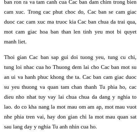
ban ron ra va tam canh cua Cac ban dam chim trong bien
cam xuc. Trong cac phut choc do, Cac ban se cam giac
duoc cac cam xuc ma truoc kia Cac ban chua da trai qua,
mot cam giac hoa ban than len tinh yeu mot bi quyet
manh liet.
Thoi gian Cac ban sap gui doi tuong yeu, tung cu chi,
tung loi nhac cua ho Thuong dem lai cho Cac ban mot su
an ui va hanh phuc khong the ta. Cac ban cam giac duoc
su yeu thuong va quan tam chan thanh Tu phia ho, cac
dieu nho nhat tuy vay lai chua chua da dang y nghia to
lao. do co kha nang la mot mau om am ap, mot mau vuot
nhe phia tren vai, hay don gian chi la mot mau quan sat
sau lang day y nghia Tu anh nhin cua ho.