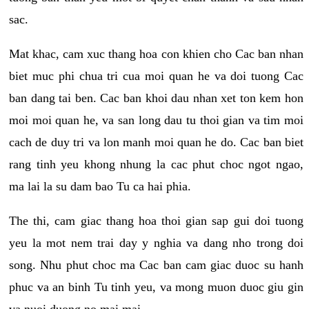
sac.
Mat khac, cam xuc thang hoa con khien cho Cac ban nhan
biet muc phi chua tri cua moi quan he va doi tuong Cac
ban dang tai ben. Cac ban khoi dau nhan xet ton kem hon
moi moi quan he, va san long dau tu thoi gian va tim moi
cach de duy tri va lon manh moi quan he do. Cac ban biet
rang tinh yeu khong nhung la cac phut choc ngot ngao,
ma lai la su dam bao Tu ca hai phia.
The thi, cam giac thang hoa thoi gian sap gui doi tuong
yeu la mot nem trai day y nghia va dang nho trong doi
song. Nhu phut choc ma Cac ban cam giac duoc su hanh
phuc va an binh Tu tinh yeu, va mong muon duoc giu gin