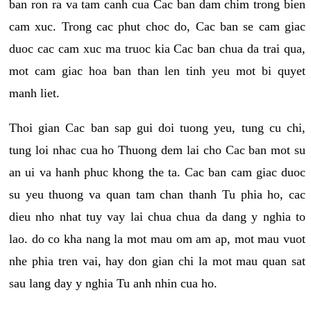
ban ron ra va tam canh cua Cac ban dam chim trong bien
cam xuc. Trong cac phut choc do, Cac ban se cam giac
duoc cac cam xuc ma truoc kia Cac ban chua da trai qua,
mot cam giac hoa ban than len tinh yeu mot bi quyet
manh liet.
Thoi gian Cac ban sap gui doi tuong yeu, tung cu chi,
tung loi nhac cua ho Thuong dem lai cho Cac ban mot su
an ui va hanh phuc khong the ta. Cac ban cam giac duoc
su yeu thuong va quan tam chan thanh Tu phia ho, cac
dieu nho nhat tuy vay lai chua chua da dang y nghia to
lao. do co kha nang la mot mau om am ap, mot mau vuot
nhe phia tren vai, hay don gian chi la mot mau quan sat
sau lang day y nghia Tu anh nhin cua ho.