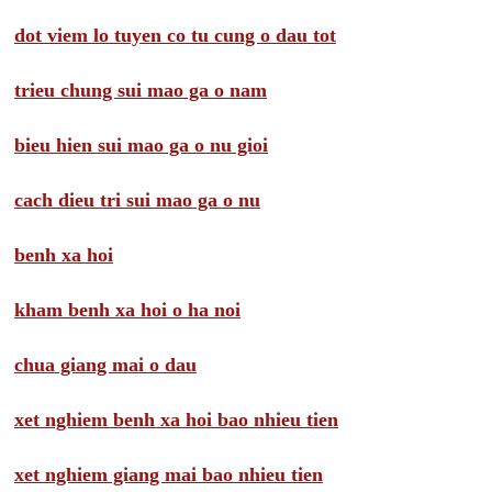
dot viem lo tuyen co tu cung o dau tot
trieu chung sui mao ga o nam
bieu hien sui mao ga o nu gioi
cach dieu tri sui mao ga o nu
benh xa hoi
kham benh xa hoi o ha noi
chua giang mai o dau
xet nghiem benh xa hoi bao nhieu tien
xet nghiem giang mai bao nhieu tien