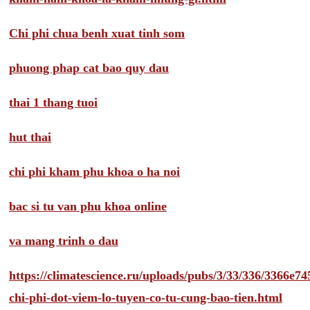
Chi phi chua benh xuat tinh som
phuong phap cat bao quy dau
thai 1 thang tuoi
hut thai
chi phi kham phu khoa o ha noi
bac si tu van phu khoa online
va mang trinh o dau
https://climatescience.ru/uploads/pubs/3/33/336/3366e
chi-phi-dot-viem-lo-tuyen-co-tu-cung-bao-tien.html