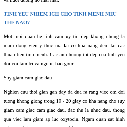
va nuoi duong no mai mai.
TINH YEU NHIEM ICH CHO TINH MENH NHU
THE NAO?
Mot moi quan he tinh cam uy tin dep khong nhung la
mam dong vien y thuc ma lai co kha nang dem lai cac
thuan tien tinh menh. Cac anh huong tot dep cua tinh yeu
doi voi tam tri va nguoi, bao gom:
Suy giam cam giac dau
Nghien cuu thoi gian gan day da dua ra rang viec om doi
tuong khong giong trong 10 - 20 giay co kha nang cho suy
giam cam giac cam giac dau, dac thu la nhuc dau, thong
qua viec lam giam ap luc oxytocin. Ngam quan sat hinh