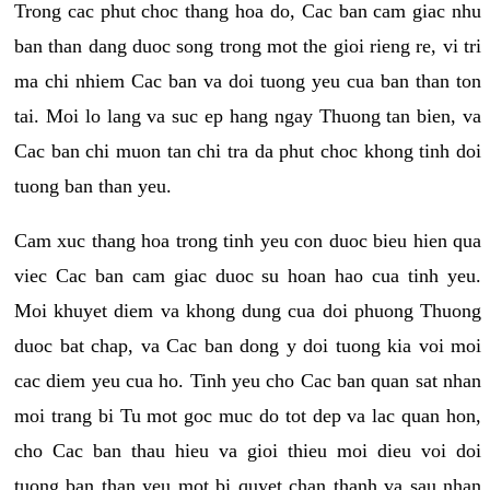
Trong cac phut choc thang hoa do, Cac ban cam giac nhu
ban than dang duoc song trong mot the gioi rieng re, vi tri
ma chi nhiem Cac ban va doi tuong yeu cua ban than ton
tai. Moi lo lang va suc ep hang ngay Thuong tan bien, va
Cac ban chi muon tan chi tra da phut choc khong tinh doi
tuong ban than yeu.
Cam xuc thang hoa trong tinh yeu con duoc bieu hien qua
viec Cac ban cam giac duoc su hoan hao cua tinh yeu.
Moi khuyet diem va khong dung cua doi phuong Thuong
duoc bat chap, va Cac ban dong y doi tuong kia voi moi
cac diem yeu cua ho. Tinh yeu cho Cac ban quan sat nhan
moi trang bi Tu mot goc muc do tot dep va lac quan hon,
cho Cac ban thau hieu va gioi thieu moi dieu voi doi
tuong ban than yeu mot bi quyet chan thanh va sau nhan