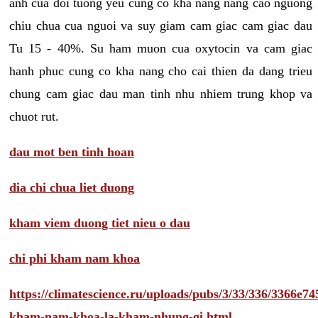
anh cua doi tuong yeu cung co kha nang nang cao nguong
chiu chua cua nguoi va suy giam cam giac cam giac dau
Tu 15 - 40%. Su ham muon cua oxytocin va cam giac
hanh phuc cung co kha nang cho cai thien da dang trieu
chung cam giac dau man tinh nhu nhiem trung khop va
chuot rut.
dau mot ben tinh hoan
dia chi chua liet duong
kham viem duong tiet nieu o dau
chi phi kham nam khoa
https://climatescience.ru/uploads/pubs/3/33/336/3366e
kham-nam-khoa-la-kham-nhung-gi.html