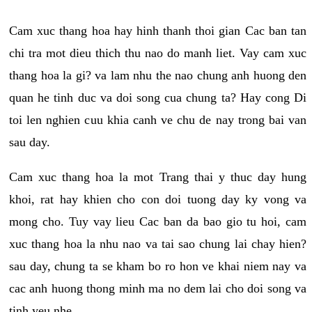
Cam xuc thang hoa hay hinh thanh thoi gian Cac ban tan
chi tra mot dieu thich thu nao do manh liet. Vay cam xuc
thang hoa la gi? va lam nhu the nao chung anh huong den
quan he tinh duc va doi song cua chung ta? Hay cong Di
toi len nghien cuu khia canh ve chu de nay trong bai van
sau day.
Cam xuc thang hoa la mot Trang thai y thuc day hung
khoi, rat hay khien cho con doi tuong day ky vong va
mong cho. Tuy vay lieu Cac ban da bao gio tu hoi, cam
xuc thang hoa la nhu nao va tai sao chung lai chay hien?
sau day, chung ta se kham bo ro hon ve khai niem nay va
cac anh huong thong minh ma no dem lai cho doi song va
tinh yeu nhe.