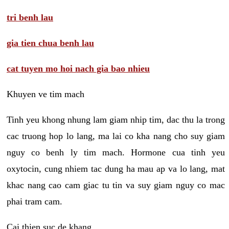
tri benh lau
gia tien chua benh lau
cat tuyen mo hoi nach gia bao nhieu
Khuyen ve tim mach
Tinh yeu khong nhung lam giam nhip tim, dac thu la trong
cac truong hop lo lang, ma lai co kha nang cho suy giam
nguy co benh ly tim mach. Hormone cua tinh yeu
oxytocin, cung nhiem tac dung ha mau ap va lo lang, mat
khac nang cao cam giac tu tin va suy giam nguy co mac
phai tram cam.
Cai thien suc de khang