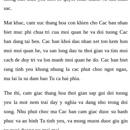
sac.
Mat khac, cam xuc thang hoa con khien cho Cac ban nhan
biet muc phi chua tri cua moi quan he va doi tuong Cac
ban dang tai ben. Cac ban khoi dau nhan xet ton kem hon
moi moi quan he, va san long dau tu thoi gian va tim moi
cach de duy tri va lon manh moi quan he do. Cac ban biet
rang tinh yeu khong nhung la cac phut choc ngot ngao,
ma lai la su dam bao Tu ca hai phia.
The thi, cam giac thang hoa thoi gian sap gui doi tuong
yeu la mot nem trai day y nghia va dang nho trong doi
song. Nhu phut choc ma Cac ban cam giac duoc su hanh
phuc va an binh Tu tinh yeu, va mong muon duoc giu gin