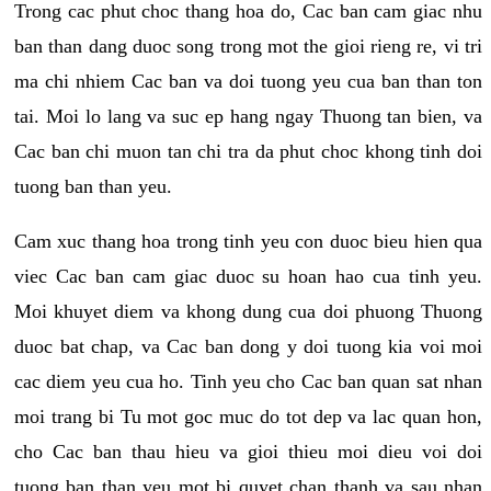
Trong cac phut choc thang hoa do, Cac ban cam giac nhu
ban than dang duoc song trong mot the gioi rieng re, vi tri
ma chi nhiem Cac ban va doi tuong yeu cua ban than ton
tai. Moi lo lang va suc ep hang ngay Thuong tan bien, va
Cac ban chi muon tan chi tra da phut choc khong tinh doi
tuong ban than yeu.
Cam xuc thang hoa trong tinh yeu con duoc bieu hien qua
viec Cac ban cam giac duoc su hoan hao cua tinh yeu.
Moi khuyet diem va khong dung cua doi phuong Thuong
duoc bat chap, va Cac ban dong y doi tuong kia voi moi
cac diem yeu cua ho. Tinh yeu cho Cac ban quan sat nhan
moi trang bi Tu mot goc muc do tot dep va lac quan hon,
cho Cac ban thau hieu va gioi thieu moi dieu voi doi
tuong ban than yeu mot bi quyet chan thanh va sau nhan