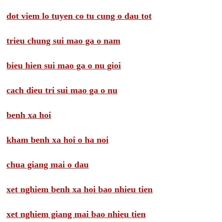
dot viem lo tuyen co tu cung o dau tot
trieu chung sui mao ga o nam
bieu hien sui mao ga o nu gioi
cach dieu tri sui mao ga o nu
benh xa hoi
kham benh xa hoi o ha noi
chua giang mai o dau
xet nghiem benh xa hoi bao nhieu tien
xet nghiem giang mai bao nhieu tien