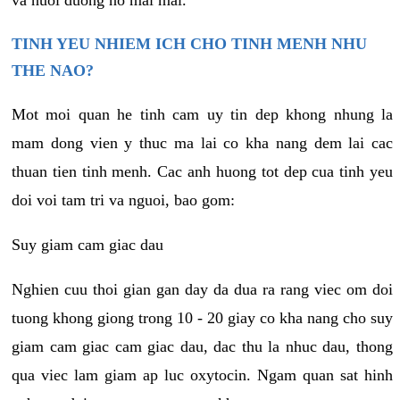
va nuoi duong no mai mai.
TINH YEU NHIEM ICH CHO TINH MENH NHU
THE NAO?
Mot moi quan he tinh cam uy tin dep khong nhung la
mam dong vien y thuc ma lai co kha nang dem lai cac
thuan tien tinh menh. Cac anh huong tot dep cua tinh yeu
doi voi tam tri va nguoi, bao gom:
Suy giam cam giac dau
Nghien cuu thoi gian gan day da dua ra rang viec om doi
tuong khong giong trong 10 - 20 giay co kha nang cho suy
giam cam giac cam giac dau, dac thu la nhuc dau, thong
qua viec lam giam ap luc oxytocin. Ngam quan sat hinh