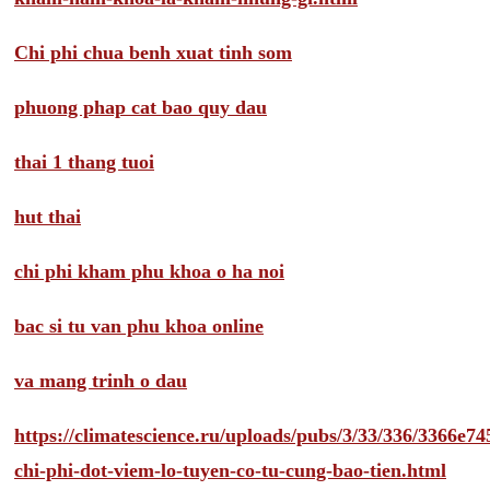
Chi phi chua benh xuat tinh som
phuong phap cat bao quy dau
thai 1 thang tuoi
hut thai
chi phi kham phu khoa o ha noi
bac si tu van phu khoa online
va mang trinh o dau
https://climatescience.ru/uploads/pubs/3/33/336/3366e
chi-phi-dot-viem-lo-tuyen-co-tu-cung-bao-tien.html