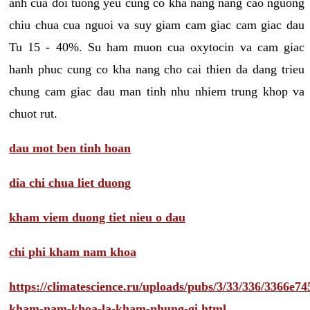
anh cua doi tuong yeu cung co kha nang nang cao nguong
chiu chua cua nguoi va suy giam cam giac cam giac dau
Tu 15 - 40%. Su ham muon cua oxytocin va cam giac
hanh phuc cung co kha nang cho cai thien da dang trieu
chung cam giac dau man tinh nhu nhiem trung khop va
chuot rut.
dau mot ben tinh hoan
dia chi chua liet duong
kham viem duong tiet nieu o dau
chi phi kham nam khoa
https://climatescience.ru/uploads/pubs/3/33/336/3366e
kham-nam-khoa-la-kham-nhung-gi.html