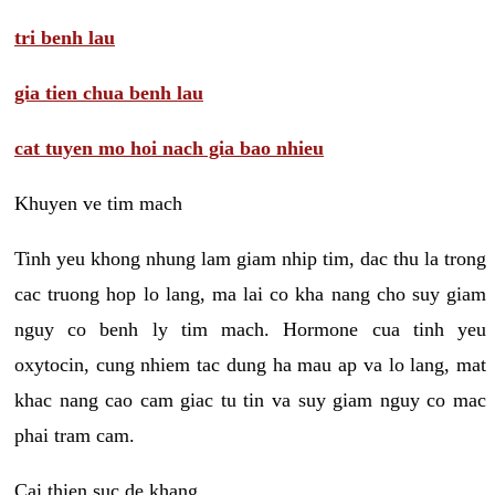
tri benh lau
gia tien chua benh lau
cat tuyen mo hoi nach gia bao nhieu
Khuyen ve tim mach
Tinh yeu khong nhung lam giam nhip tim, dac thu la trong
cac truong hop lo lang, ma lai co kha nang cho suy giam
nguy co benh ly tim mach. Hormone cua tinh yeu
oxytocin, cung nhiem tac dung ha mau ap va lo lang, mat
khac nang cao cam giac tu tin va suy giam nguy co mac
phai tram cam.
Cai thien suc de khang