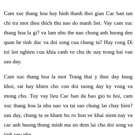
Cam xuc thang hoa hay hinh thanh thoi gian Cac ban tan
chi tra mot dieu thich thu nao do manh liet. Vay cam xuc
thang hoa la gi? va lam nhu the nao chung anh huong den
quan he tinh duc va doi song cua chung ta? Hay cong Di
toi len nghien cuu khia canh ve chu de nay trong bai van
sau day.
Cam xuc thang hoa la mot Trang thai y thuc day hung
khoi, rat hay khien cho con doi tuong day ky vong va
mong cho. Tuy vay lieu Cac ban da bao gio tu hoi, cam
xuc thang hoa la nhu nao va tai sao chung lai chay hien?
sau day, chung ta se kham bo ro hon ve khai niem nay va
cac anh huong thong minh ma no dem lai cho doi song va
tinh yeu nhe.