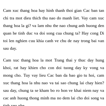
Cam xuc thang hoa hay hinh thanh thoi gian Cac ban tan
chi tra mot dieu thich thu nao do manh liet. Vay cam xuc
thang hoa la gi? va lam nhu the nao chung anh huong den
quan he tinh duc va doi song cua chung ta? Hay cong Di
toi len nghien cuu khia canh ve chu de nay trong bai van
sau day.
Cam xuc thang hoa la mot Trang thai y thuc day hung
khoi, rat hay khien cho con doi tuong day ky vong va
mong cho. Tuy vay lieu Cac ban da bao gio tu hoi, cam
xuc thang hoa la nhu nao va tai sao chung lai chay hien?
sau day, chung ta se kham bo ro hon ve khai niem nay va
cac anh huong thong minh ma no dem lai cho doi song va
tinh yeu nhe.