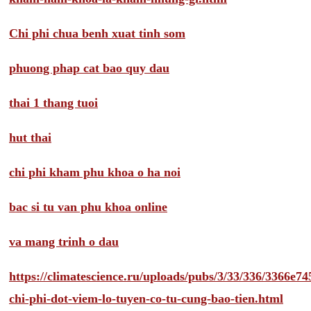
Chi phi chua benh xuat tinh som
phuong phap cat bao quy dau
thai 1 thang tuoi
hut thai
chi phi kham phu khoa o ha noi
bac si tu van phu khoa online
va mang trinh o dau
https://climatescience.ru/uploads/pubs/3/33/336/3366e
chi-phi-dot-viem-lo-tuyen-co-tu-cung-bao-tien.html