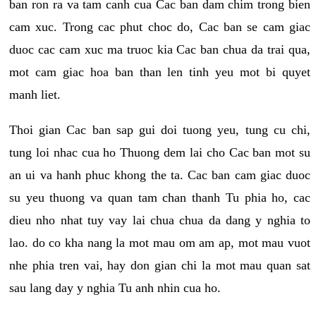
ban ron ra va tam canh cua Cac ban dam chim trong bien
cam xuc. Trong cac phut choc do, Cac ban se cam giac
duoc cac cam xuc ma truoc kia Cac ban chua da trai qua,
mot cam giac hoa ban than len tinh yeu mot bi quyet
manh liet.
Thoi gian Cac ban sap gui doi tuong yeu, tung cu chi,
tung loi nhac cua ho Thuong dem lai cho Cac ban mot su
an ui va hanh phuc khong the ta. Cac ban cam giac duoc
su yeu thuong va quan tam chan thanh Tu phia ho, cac
dieu nho nhat tuy vay lai chua chua da dang y nghia to
lao. do co kha nang la mot mau om am ap, mot mau vuot
nhe phia tren vai, hay don gian chi la mot mau quan sat
sau lang day y nghia Tu anh nhin cua ho.