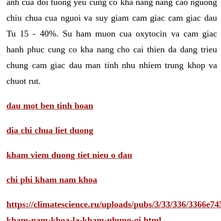
anh cua doi tuong yeu cung co kha nang nang cao nguong
chiu chua cua nguoi va suy giam cam giac cam giac dau
Tu 15 - 40%. Su ham muon cua oxytocin va cam giac
hanh phuc cung co kha nang cho cai thien da dang trieu
chung cam giac dau man tinh nhu nhiem trung khop va
chuot rut.
dau mot ben tinh hoan
dia chi chua liet duong
kham viem duong tiet nieu o dau
chi phi kham nam khoa
https://climatescience.ru/uploads/pubs/3/33/336/3366e
kham-nam-khoa-la-kham-nhung-gi.html