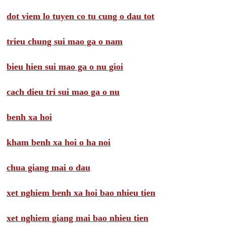
dot viem lo tuyen co tu cung o dau tot
trieu chung sui mao ga o nam
bieu hien sui mao ga o nu gioi
cach dieu tri sui mao ga o nu
benh xa hoi
kham benh xa hoi o ha noi
chua giang mai o dau
xet nghiem benh xa hoi bao nhieu tien
xet nghiem giang mai bao nhieu tien