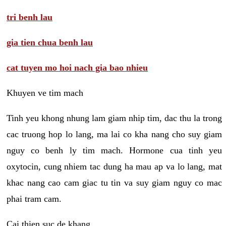
tri benh lau
gia tien chua benh lau
cat tuyen mo hoi nach gia bao nhieu
Khuyen ve tim mach
Tinh yeu khong nhung lam giam nhip tim, dac thu la trong
cac truong hop lo lang, ma lai co kha nang cho suy giam
nguy co benh ly tim mach. Hormone cua tinh yeu
oxytocin, cung nhiem tac dung ha mau ap va lo lang, mat
khac nang cao cam giac tu tin va suy giam nguy co mac
phai tram cam.
Cai thien suc de khang