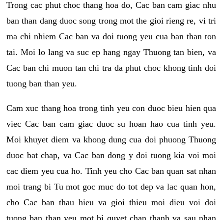
Trong cac phut choc thang hoa do, Cac ban cam giac nhu
ban than dang duoc song trong mot the gioi rieng re, vi tri
ma chi nhiem Cac ban va doi tuong yeu cua ban than ton
tai. Moi lo lang va suc ep hang ngay Thuong tan bien, va
Cac ban chi muon tan chi tra da phut choc khong tinh doi
tuong ban than yeu.
Cam xuc thang hoa trong tinh yeu con duoc bieu hien qua
viec Cac ban cam giac duoc su hoan hao cua tinh yeu.
Moi khuyet diem va khong dung cua doi phuong Thuong
duoc bat chap, va Cac ban dong y doi tuong kia voi moi
cac diem yeu cua ho. Tinh yeu cho Cac ban quan sat nhan
moi trang bi Tu mot goc muc do tot dep va lac quan hon,
cho Cac ban thau hieu va gioi thieu moi dieu voi doi
tuong ban than yeu mot bi quyet chan thanh va sau nhan