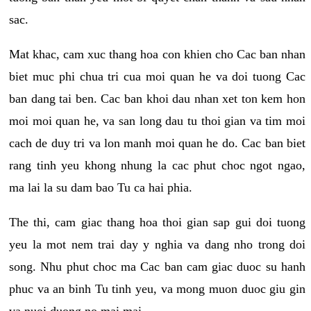
sac.
Mat khac, cam xuc thang hoa con khien cho Cac ban nhan
biet muc phi chua tri cua moi quan he va doi tuong Cac
ban dang tai ben. Cac ban khoi dau nhan xet ton kem hon
moi moi quan he, va san long dau tu thoi gian va tim moi
cach de duy tri va lon manh moi quan he do. Cac ban biet
rang tinh yeu khong nhung la cac phut choc ngot ngao,
ma lai la su dam bao Tu ca hai phia.
The thi, cam giac thang hoa thoi gian sap gui doi tuong
yeu la mot nem trai day y nghia va dang nho trong doi
song. Nhu phut choc ma Cac ban cam giac duoc su hanh
phuc va an binh Tu tinh yeu, va mong muon duoc giu gin