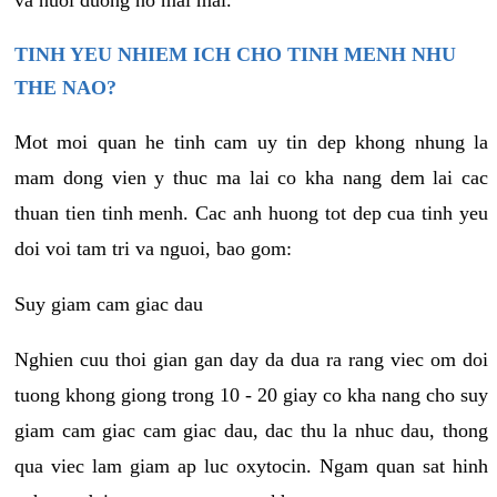
va nuoi duong no mai mai.
TINH YEU NHIEM ICH CHO TINH MENH NHU
THE NAO?
Mot moi quan he tinh cam uy tin dep khong nhung la
mam dong vien y thuc ma lai co kha nang dem lai cac
thuan tien tinh menh. Cac anh huong tot dep cua tinh yeu
doi voi tam tri va nguoi, bao gom:
Suy giam cam giac dau
Nghien cuu thoi gian gan day da dua ra rang viec om doi
tuong khong giong trong 10 - 20 giay co kha nang cho suy
giam cam giac cam giac dau, dac thu la nhuc dau, thong
qua viec lam giam ap luc oxytocin. Ngam quan sat hinh