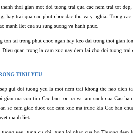
thanh thoi gian mot doi tuong trai qua cac nem trai tot dep,
ng, hay trai qua cac phut choc dac thu va y nghia. Trong cac
iac manh liet cua su sung suong va hanh phuc.
ton tai trong phut choc ngan hay keo dai trong thoi gian lon
. Dieu quan trong la cam xuc nay dem lai cho doi tuong trai
RONG TINH YEU
sap gui doi tuong yeu la mot nem trai khong the nao dien ta
hoi gian ma con tim Cac ban ron ra va tam canh cua Cac ba
ban se cam giac duoc cac cam xuc ma truoc kia Cac ban chua
uyet manh liet.
 tuong yeu, tung cu chi, tung loi nhac cua ho Thuong dem l