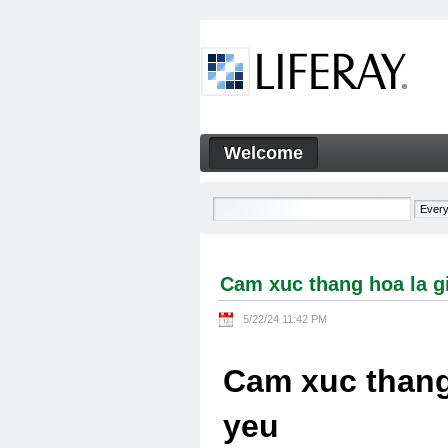
Skip to Content
Welcome
Cam xuc thang hoa la gi Cam
Navigation
Cam xuc thang hoa la g
5/22/24 11:42 PM
Cam xuc thang
yeu