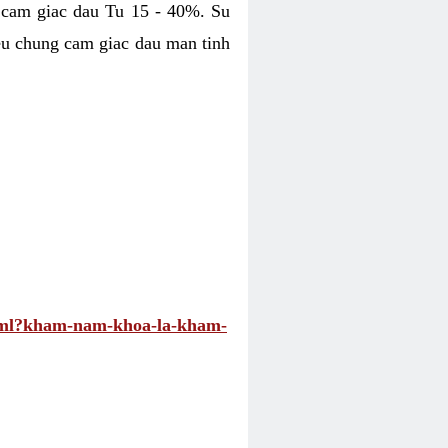
 cam giac dau Tu 15 - 40%. Su
eu chung cam giac dau man tinh
.html?kham-nam-khoa-la-kham-