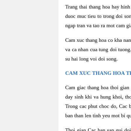
Trang thai thang hoa hay hinh 
duoc muc tieu to trong doi so
ngap tran va tao ra mot cam g
Cam xuc thang hoa co kha nang 
va ca nhan cua tung doi tuong
su hai long voi doi song.
CAM XUC THANG HOA T
Cam giac thang hoa thoi gian 
day sinh khi va hung khoi, t
Trong cac phut choc do, Cac 
ban than len tinh yeu mot bi q
Thoi gian Cac ban sap gui doi