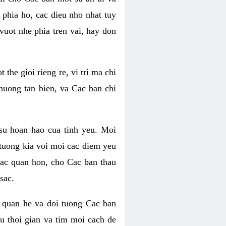
phia ho, cac dieu nho nhat tuy
uot nhe phia tren vai, hay don
he gioi rieng re, vi tri ma chi
huong tan bien, va Cac ban chi
su hoan hao cua tinh yeu. Moi
tuong kia voi moi cac diem yeu
lac quan hon, cho Cac ban thau
sac.
 quan he va doi tuong Cac ban
u thoi gian va tim moi cach de