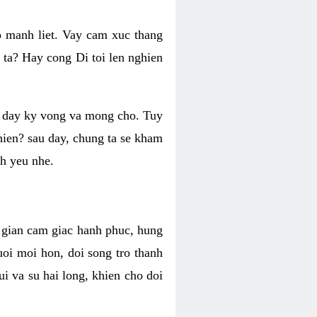
o manh liet. Vay cam xuc thang
 ta? Hay cong Di toi len nghien
ng day ky vong va mong cho. Tuy
 hien? sau day, chung ta se kham
h yeu nhe.
i gian cam giac hanh phuc, hung
uoi moi hon, doi song tro thanh
i va su hai long, khien cho doi