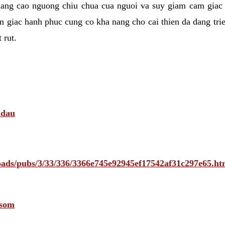
nang cao nguong chiu chua cua nguoi va suy giam cam giac
 giac hanh phuc cung co kha nang cho cai thien da dang tri
 rut.
 dau
ploads/pubs/3/33/336/3366e745e92945ef17542af31c297e65
 som