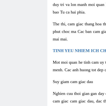
duy tri va lon manh moi quan 
bao Tu ca hai phia.
The thi, cam giac thang hoa t
phut choc ma Cac ban cam gia
mai mai.
TINH YEU NHIEM ICH C
Mot moi quan he tinh cam uy t
menh. Cac anh huong tot dep c
Suy giam cam giac dau
Nghien cuu thoi gian gan day 
cam giac cam giac dau, dac t