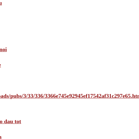
u
noi
e
loads/pubs/3/33/336/3366e745e92945ef17542af31c297e65.ht
o dau tot
m