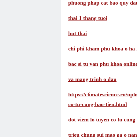
phuong phap cat bao quy da
thai 1 thang tuoi
hut thai
chi phi kham phu khoa o ha 
bac si tu van phu khoa onlin
va mang trinh o dau
https://climatescience.ru/up
co-tu-cung-bao-tien.html
dot viem lo tuyen co tu cung 
trieu chung sui mao ga o na