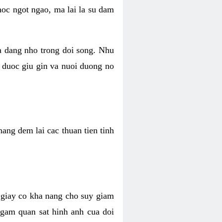
hoc ngot ngao, ma lai la su dam
va dang nho trong doi song. Nhu
 duoc giu gin va nuoi duong no
ang dem lai cac thuan tien tinh
 giay co kha nang cho suy giam
Ngam quan sat hinh anh cua doi