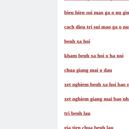
bieu hien sui mao ga o nu gio
cach dieu tri sui mao ga o nu
benh xa hoi
kham benh xa hoi o ha noi
chua giang mai o dau
xet nghiem benh xa hoi bao n
xet nghiem giang mai bao nhi
tri benh lau
gia tien chua benh lau