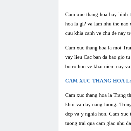
Cam xuc thang hoa hay hinh th
hoa la gi? va lam nhu the nao
cuu khia canh ve chu de nay tr
Cam xuc thang hoa la mot Tran
vay lieu Cac ban da bao gio tu
bo ro hon ve khai niem nay va
CAM XUC THANG HOA LA
Cam xuc thang hoa la Trang th
khoi va day nang luong. Trong
dep va y nghia hon. Cam xuc t
tuong trai qua cam giac nhu d