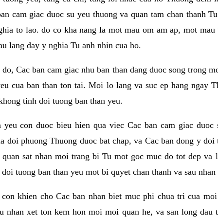
ban cam giac duoc su yeu thuong va quan tam chan thanh Tu 
ghia to lao. do co kha nang la mot mau om am ap, mot mau v
au lang day y nghia Tu anh nhin cua ho.
do, Cac ban cam giac nhu ban than dang duoc song trong mot t
eu cua ban than ton tai. Moi lo lang va suc ep hang ngay T
khong tinh doi tuong ban than yeu.
h yeu con duoc bieu hien qua viec Cac ban cam giac duoc 
a doi phuong Thuong duoc bat chap, va Cac ban dong y doi 
 quan sat nhan moi trang bi Tu mot goc muc do tot dep va 
i doi tuong ban than yeu mot bi quyet chan thanh va sau nhan 
con khien cho Cac ban nhan biet muc phi chua tri cua moi
au nhan xet ton kem hon moi moi quan he, va san long dau t