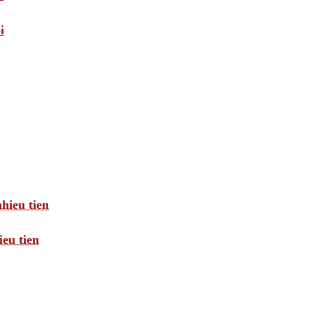
i
hieu tien
eu tien