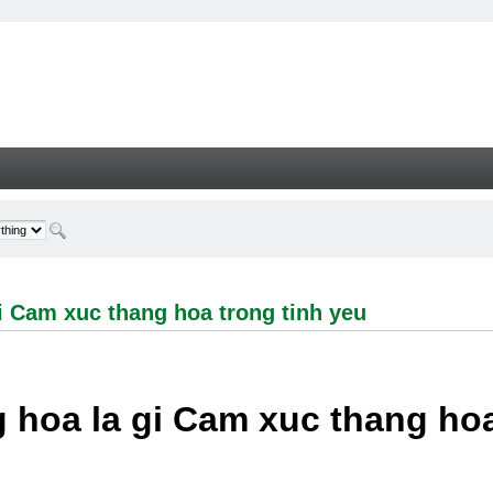
 xuc thang hoa trong tinh yeu - Welcome
i Cam xuc thang hoa trong tinh yeu
 hoa la gi Cam xuc thang hoa