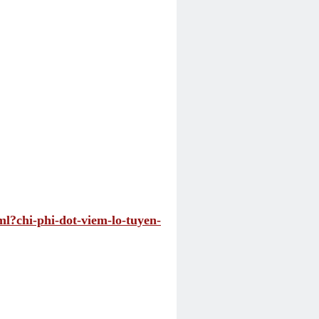
ml?chi-phi-dot-viem-lo-tuyen-