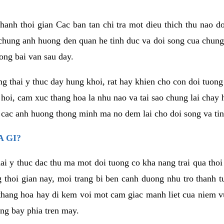
anh thoi gian Cac ban tan chi tra mot dieu thich thu nao d
 chung anh huong den quan he tinh duc va doi song cua chung
ong bai van sau day.
g thai y thuc day hung khoi, rat hay khien cho con doi tuo
 hoi, cam xuc thang hoa la nhu nao va tai sao chung lai chay
 cac anh huong thong minh ma no dem lai cho doi song va tin
 GI?
ai y thuc dac thu ma mot doi tuong co kha nang trai qua tho
 thoi gian nay, moi trang bi ben canh duong nhu tro thanh t
hang hoa hay di kem voi mot cam giac manh liet cua niem vu
ang bay phia tren may.