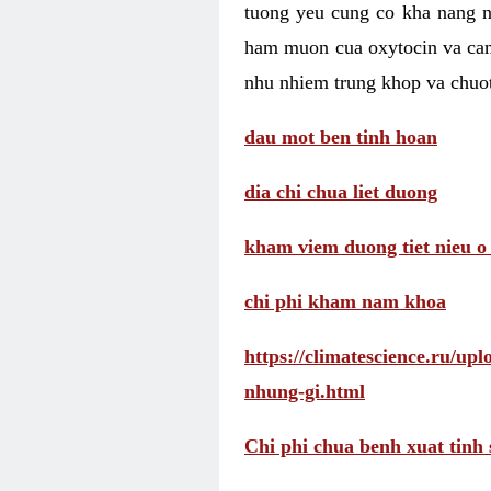
tuong yeu cung co kha nang 
ham muon cua oxytocin va cam
nhu nhiem trung khop va chuot
dau mot ben tinh hoan
dia chi chua liet duong
kham viem duong tiet nieu o
chi phi kham nam khoa
https://climatescience.ru/u
nhung-gi.html
Chi phi chua benh xuat tinh