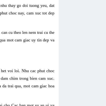
 nhu thay go doi tuong yeu, dat
 phut choc nay, cam xuc tot dep
 can cu theo len nem trai cu the
 qua mot cam giac uy tin dep va
 het voi loi. Nhu cac phut choc
n dam chim trong bien cam xuc.
 da trai qua, mot cam giac hoa
ai cho Cac ban mot su an ui va