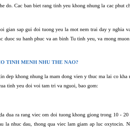
he do. Cac ban biet rang tinh yeu khong nhung la cac phut c
hoi gian sap gui doi tuong yeu la mot nem trai day y nghia 
c duoc su hanh phuc va an binh Tu tinh yeu, va mong muon
HO TINH MENH NHU THE NAO?
in dep khong nhung la mam dong vien y thuc ma lai co kha n
ua tinh yeu doi voi tam tri va nguoi, bao gom:
da dua ra rang viec om doi tuong khong giong trong 10 - 20
hu la nhuc dau, thong qua viec lam giam ap luc oxytocin. 