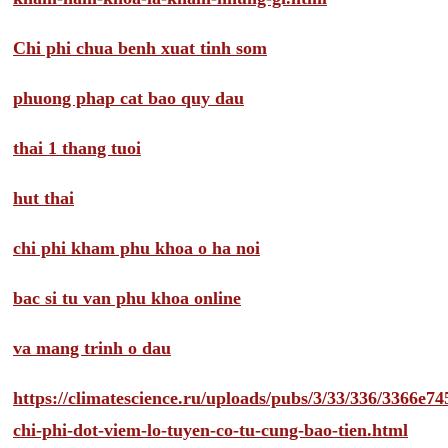
Chi phi chua benh xuat tinh som
phuong phap cat bao quy dau
thai 1 thang tuoi
hut thai
chi phi kham phu khoa o ha noi
bac si tu van phu khoa online
va mang trinh o dau
https://climatescience.ru/uploads/pubs/3/33/336/3366e
chi-phi-dot-viem-lo-tuyen-co-tu-cung-bao-tien.html