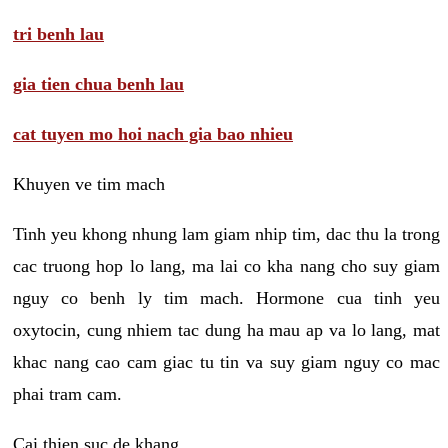
tri benh lau
gia tien chua benh lau
cat tuyen mo hoi nach gia bao nhieu
Khuyen ve tim mach
Tinh yeu khong nhung lam giam nhip tim, dac thu la trong
cac truong hop lo lang, ma lai co kha nang cho suy giam
nguy co benh ly tim mach. Hormone cua tinh yeu
oxytocin, cung nhiem tac dung ha mau ap va lo lang, mat
khac nang cao cam giac tu tin va suy giam nguy co mac
phai tram cam.
Cai thien suc de khang