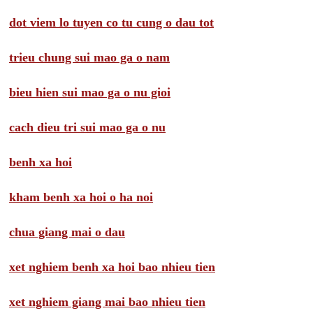
dot viem lo tuyen co tu cung o dau tot
trieu chung sui mao ga o nam
bieu hien sui mao ga o nu gioi
cach dieu tri sui mao ga o nu
benh xa hoi
kham benh xa hoi o ha noi
chua giang mai o dau
xet nghiem benh xa hoi bao nhieu tien
xet nghiem giang mai bao nhieu tien