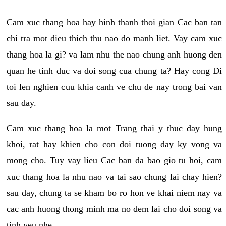
Cam xuc thang hoa hay hinh thanh thoi gian Cac ban tan
chi tra mot dieu thich thu nao do manh liet. Vay cam xuc
thang hoa la gi? va lam nhu the nao chung anh huong den
quan he tinh duc va doi song cua chung ta? Hay cong Di
toi len nghien cuu khia canh ve chu de nay trong bai van
sau day.
Cam xuc thang hoa la mot Trang thai y thuc day hung
khoi, rat hay khien cho con doi tuong day ky vong va
mong cho. Tuy vay lieu Cac ban da bao gio tu hoi, cam
xuc thang hoa la nhu nao va tai sao chung lai chay hien?
sau day, chung ta se kham bo ro hon ve khai niem nay va
cac anh huong thong minh ma no dem lai cho doi song va
tinh yeu nhe.