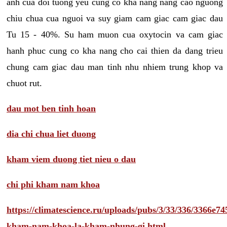
anh cua doi tuong yeu cung co kha nang nang cao nguong
chiu chua cua nguoi va suy giam cam giac cam giac dau
Tu 15 - 40%. Su ham muon cua oxytocin va cam giac
hanh phuc cung co kha nang cho cai thien da dang trieu
chung cam giac dau man tinh nhu nhiem trung khop va
chuot rut.
dau mot ben tinh hoan
dia chi chua liet duong
kham viem duong tiet nieu o dau
chi phi kham nam khoa
https://climatescience.ru/uploads/pubs/3/33/336/3366e
kham-nam-khoa-la-kham-nhung-gi.html