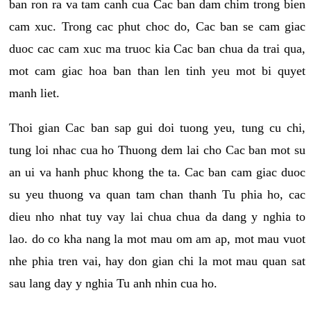
ban ron ra va tam canh cua Cac ban dam chim trong bien
cam xuc. Trong cac phut choc do, Cac ban se cam giac
duoc cac cam xuc ma truoc kia Cac ban chua da trai qua,
mot cam giac hoa ban than len tinh yeu mot bi quyet
manh liet.
Thoi gian Cac ban sap gui doi tuong yeu, tung cu chi,
tung loi nhac cua ho Thuong dem lai cho Cac ban mot su
an ui va hanh phuc khong the ta. Cac ban cam giac duoc
su yeu thuong va quan tam chan thanh Tu phia ho, cac
dieu nho nhat tuy vay lai chua chua da dang y nghia to
lao. do co kha nang la mot mau om am ap, mot mau vuot
nhe phia tren vai, hay don gian chi la mot mau quan sat
sau lang day y nghia Tu anh nhin cua ho.