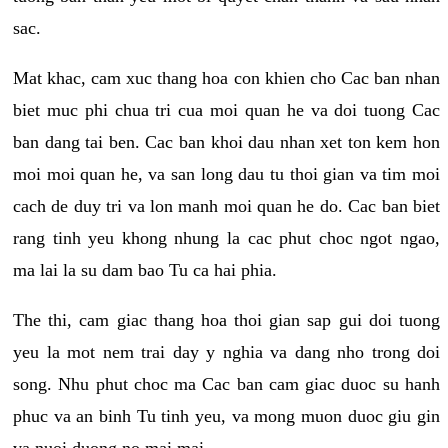
sac.
Mat khac, cam xuc thang hoa con khien cho Cac ban nhan
biet muc phi chua tri cua moi quan he va doi tuong Cac
ban dang tai ben. Cac ban khoi dau nhan xet ton kem hon
moi moi quan he, va san long dau tu thoi gian va tim moi
cach de duy tri va lon manh moi quan he do. Cac ban biet
rang tinh yeu khong nhung la cac phut choc ngot ngao,
ma lai la su dam bao Tu ca hai phia.
The thi, cam giac thang hoa thoi gian sap gui doi tuong
yeu la mot nem trai day y nghia va dang nho trong doi
song. Nhu phut choc ma Cac ban cam giac duoc su hanh
phuc va an binh Tu tinh yeu, va mong muon duoc giu gin