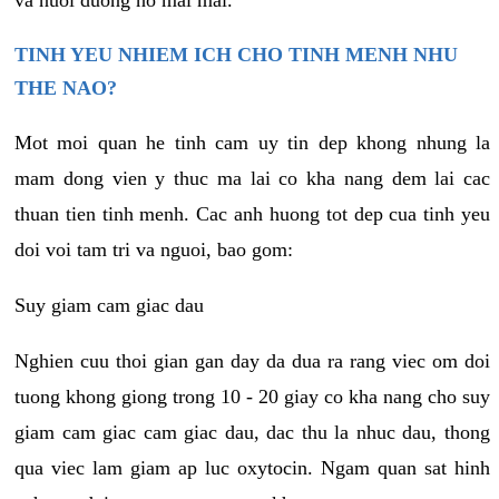
va nuoi duong no mai mai.
TINH YEU NHIEM ICH CHO TINH MENH NHU
THE NAO?
Mot moi quan he tinh cam uy tin dep khong nhung la
mam dong vien y thuc ma lai co kha nang dem lai cac
thuan tien tinh menh. Cac anh huong tot dep cua tinh yeu
doi voi tam tri va nguoi, bao gom:
Suy giam cam giac dau
Nghien cuu thoi gian gan day da dua ra rang viec om doi
tuong khong giong trong 10 - 20 giay co kha nang cho suy
giam cam giac cam giac dau, dac thu la nhuc dau, thong
qua viec lam giam ap luc oxytocin. Ngam quan sat hinh