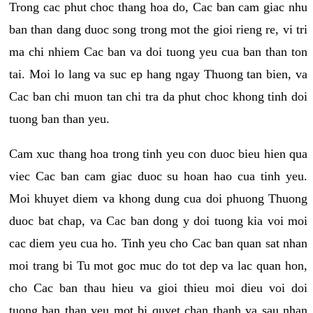
Trong cac phut choc thang hoa do, Cac ban cam giac nhu
ban than dang duoc song trong mot the gioi rieng re, vi tri
ma chi nhiem Cac ban va doi tuong yeu cua ban than ton
tai. Moi lo lang va suc ep hang ngay Thuong tan bien, va
Cac ban chi muon tan chi tra da phut choc khong tinh doi
tuong ban than yeu.
Cam xuc thang hoa trong tinh yeu con duoc bieu hien qua
viec Cac ban cam giac duoc su hoan hao cua tinh yeu.
Moi khuyet diem va khong dung cua doi phuong Thuong
duoc bat chap, va Cac ban dong y doi tuong kia voi moi
cac diem yeu cua ho. Tinh yeu cho Cac ban quan sat nhan
moi trang bi Tu mot goc muc do tot dep va lac quan hon,
cho Cac ban thau hieu va gioi thieu moi dieu voi doi
tuong ban than yeu mot bi quyet chan thanh va sau nhan