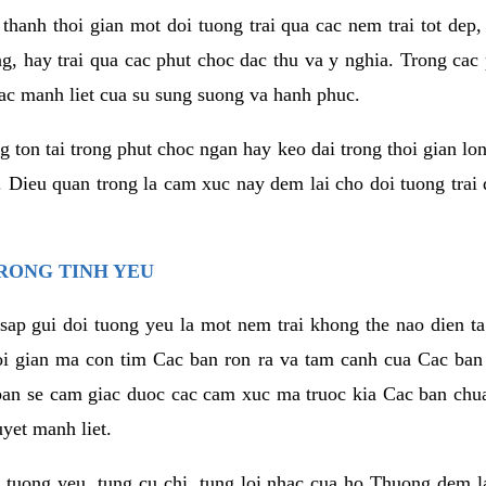
thanh thoi gian mot doi tuong trai qua cac nem trai tot dep,
ng, hay trai qua cac phut choc dac thu va y nghia. Trong cac
iac manh liet cua su sung suong va hanh phuc.
ton tai trong phut choc ngan hay keo dai trong thoi gian lon
. Dieu quan trong la cam xuc nay dem lai cho doi tuong trai
RONG TINH YEU
sap gui doi tuong yeu la mot nem trai khong the nao dien ta
hoi gian ma con tim Cac ban ron ra va tam canh cua Cac ba
ban se cam giac duoc cac cam xuc ma truoc kia Cac ban chua
uyet manh liet.
 tuong yeu, tung cu chi, tung loi nhac cua ho Thuong dem l