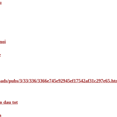
u
noi
e
loads/pubs/3/33/336/3366e745e92945ef17542af31c297e65.ht
o dau tot
m