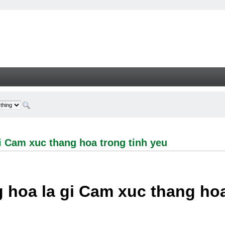
 xuc thang hoa trong tinh yeu - Welcome
i Cam xuc thang hoa trong tinh yeu
 hoa la gi Cam xuc thang hoa