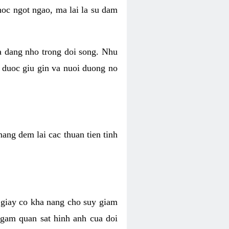
hoc ngot ngao, ma lai la su dam
va dang nho trong doi song. Nhu
 duoc giu gin va nuoi duong no
ang dem lai cac thuan tien tinh
 giay co kha nang cho suy giam
Ngam quan sat hinh anh cua doi