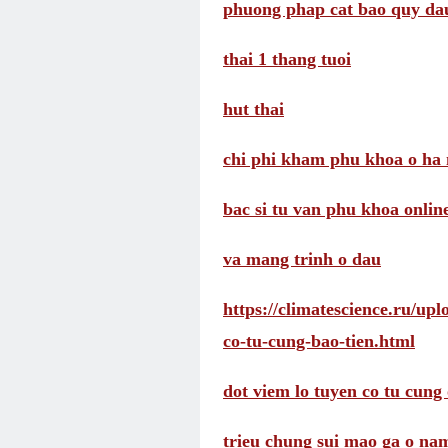
phuong phap cat bao quy da
thai 1 thang tuoi
hut thai
chi phi kham phu khoa o ha 
bac si tu van phu khoa onlin
va mang trinh o dau
https://climatescience.ru/up
co-tu-cung-bao-tien.html
dot viem lo tuyen co tu cung 
trieu chung sui mao ga o na