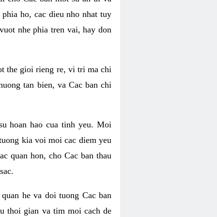
phia ho, cac dieu nho nhat tuy
uot nhe phia tren vai, hay don
he gioi rieng re, vi tri ma chi
huong tan bien, va Cac ban chi
su hoan hao cua tinh yeu. Moi
tuong kia voi moi cac diem yeu
lac quan hon, cho Cac ban thau
sac.
 quan he va doi tuong Cac ban
u thoi gian va tim moi cach de