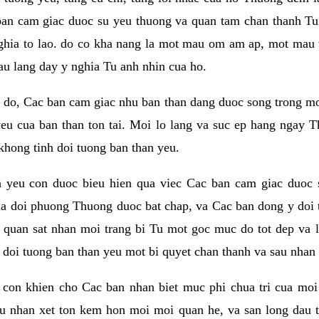
ban cam giac duoc su yeu thuong va quan tam chan thanh Tu 
ghia to lao. do co kha nang la mot mau om am ap, mot mau v
au lang day y nghia Tu anh nhin cua ho.
do, Cac ban cam giac nhu ban than dang duoc song trong mot t
eu cua ban than ton tai. Moi lo lang va suc ep hang ngay T
khong tinh doi tuong ban than yeu.
h yeu con duoc bieu hien qua viec Cac ban cam giac duoc 
a doi phuong Thuong duoc bat chap, va Cac ban dong y doi 
 quan sat nhan moi trang bi Tu mot goc muc do tot dep va 
i doi tuong ban than yeu mot bi quyet chan thanh va sau nhan 
con khien cho Cac ban nhan biet muc phi chua tri cua moi
au nhan xet ton kem hon moi moi quan he, va san long dau t