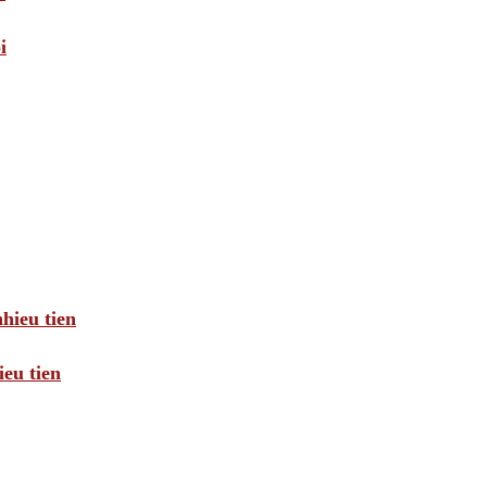
i
hieu tien
eu tien