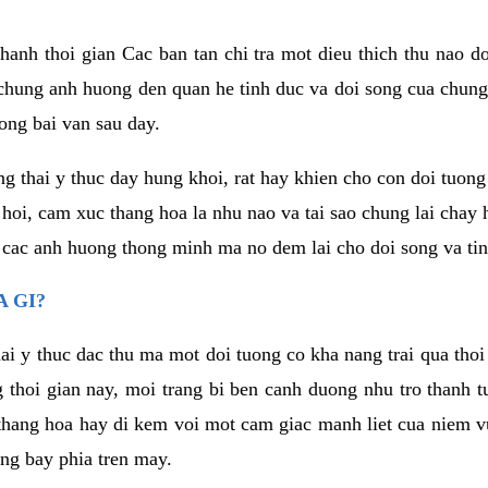
anh thoi gian Cac ban tan chi tra mot dieu thich thu nao d
 chung anh huong den quan he tinh duc va doi song cua chung
ong bai van sau day.
g thai y thuc day hung khoi, rat hay khien cho con doi tuo
 hoi, cam xuc thang hoa la nhu nao va tai sao chung lai chay
 cac anh huong thong minh ma no dem lai cho doi song va tin
 GI?
ai y thuc dac thu ma mot doi tuong co kha nang trai qua tho
 thoi gian nay, moi trang bi ben canh duong nhu tro thanh t
hang hoa hay di kem voi mot cam giac manh liet cua niem vu
ang bay phia tren may.