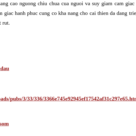
nang cao nguong chiu chua cua nguoi va suy giam cam giac
 giac hanh phuc cung co kha nang cho cai thien da dang tri
 rut.
 dau
ploads/pubs/3/33/336/3366e745e92945ef17542af31c297e65
 som