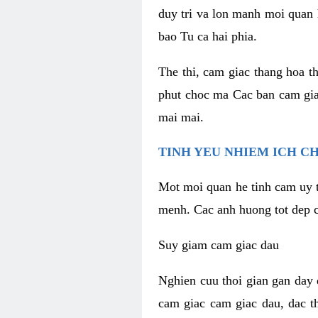
duy tri va lon manh moi quan 
bao Tu ca hai phia.
The thi, cam giac thang hoa t
phut choc ma Cac ban cam gia
mai mai.
TINH YEU NHIEM ICH C
Mot moi quan he tinh cam uy t
menh. Cac anh huong tot dep c
Suy giam cam giac dau
Nghien cuu thoi gian gan day 
cam giac cam giac dau, dac t