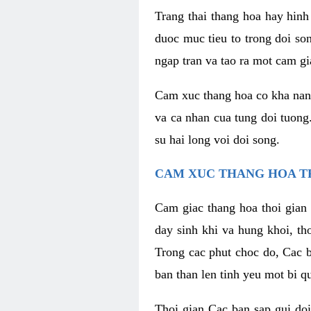
Trang thai thang hoa hay hinh 
duoc muc tieu to trong doi so
ngap tran va tao ra mot cam g
Cam xuc thang hoa co kha nang 
va ca nhan cua tung doi tuong
su hai long voi doi song.
CAM XUC THANG HOA T
Cam giac thang hoa thoi gian 
day sinh khi va hung khoi, t
Trong cac phut choc do, Cac 
ban than len tinh yeu mot bi q
Thoi gian Cac ban sap gui doi