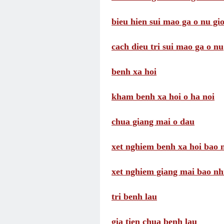
bieu hien sui mao ga o nu gio
cach dieu tri sui mao ga o nu
benh xa hoi
kham benh xa hoi o ha noi
chua giang mai o dau
xet nghiem benh xa hoi bao n
xet nghiem giang mai bao nhi
tri benh lau
gia tien chua benh lau