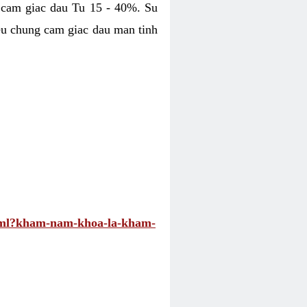
 cam giac dau Tu 15 - 40%. Su
eu chung cam giac dau man tinh
.html?kham-nam-khoa-la-kham-