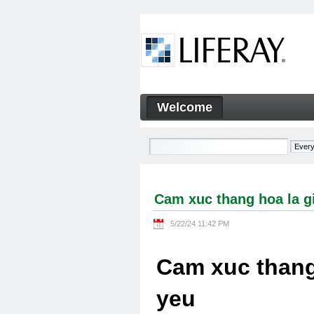
Skip to Content
Welcome
Cam xuc thang hoa la gi Cam
Navigation
Cam xuc thang hoa la g
5/22/24 11:42 PM
Cam xuc thang
yeu