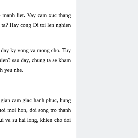
o manh liet. Vay cam xuc thang
 ta? Hay cong Di toi len nghien
ng day ky vong va mong cho. Tuy
 hien? sau day, chung ta se kham
h yeu nhe.
i gian cam giac hanh phuc, hung
uoi moi hon, doi song tro thanh
i va su hai long, khien cho doi