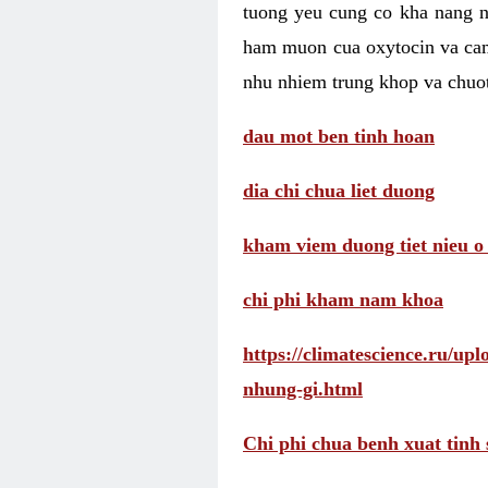
tuong yeu cung co kha nang 
ham muon cua oxytocin va cam
nhu nhiem trung khop va chuot
dau mot ben tinh hoan
dia chi chua liet duong
kham viem duong tiet nieu o
chi phi kham nam khoa
https://climatescience.ru/u
nhung-gi.html
Chi phi chua benh xuat tinh