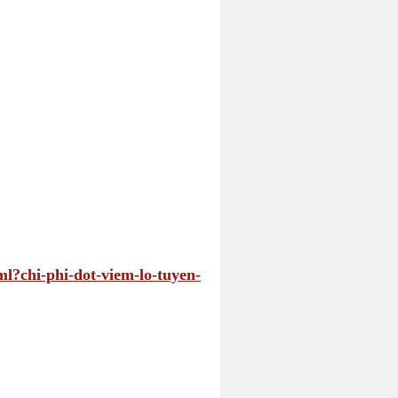
ml?chi-phi-dot-viem-lo-tuyen-