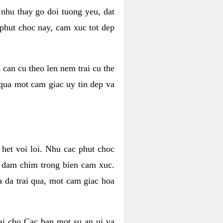
 nhu thay go doi tuong yeu, dat
 phut choc nay, cam xuc tot dep
 can cu theo len nem trai cu the
 qua mot cam giac uy tin dep va
 het voi loi. Nhu cac phut choc
n dam chim trong bien cam xuc.
 da trai qua, mot cam giac hoa
ai cho Cac ban mot su an ui va