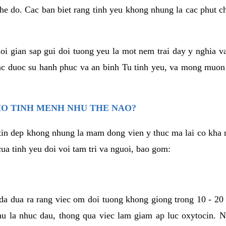
he do. Cac ban biet rang tinh yeu khong nhung la cac phut c
hoi gian sap gui doi tuong yeu la mot nem trai day y nghia 
c duoc su hanh phuc va an binh Tu tinh yeu, va mong muon
HO TINH MENH NHU THE NAO?
in dep khong nhung la mam dong vien y thuc ma lai co kha n
ua tinh yeu doi voi tam tri va nguoi, bao gom:
da dua ra rang viec om doi tuong khong giong trong 10 - 20
hu la nhuc dau, thong qua viec lam giam ap luc oxytocin. 