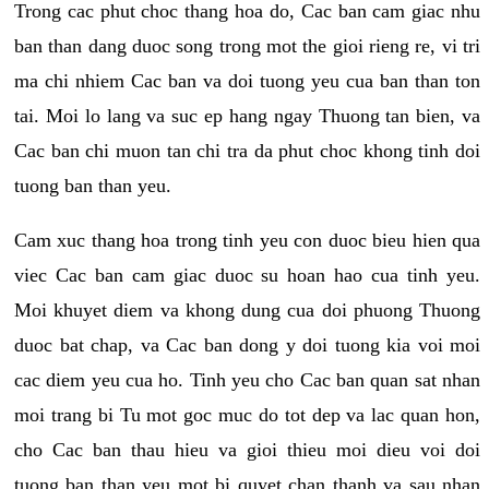
Trong cac phut choc thang hoa do, Cac ban cam giac nhu
ban than dang duoc song trong mot the gioi rieng re, vi tri
ma chi nhiem Cac ban va doi tuong yeu cua ban than ton
tai. Moi lo lang va suc ep hang ngay Thuong tan bien, va
Cac ban chi muon tan chi tra da phut choc khong tinh doi
tuong ban than yeu.
Cam xuc thang hoa trong tinh yeu con duoc bieu hien qua
viec Cac ban cam giac duoc su hoan hao cua tinh yeu.
Moi khuyet diem va khong dung cua doi phuong Thuong
duoc bat chap, va Cac ban dong y doi tuong kia voi moi
cac diem yeu cua ho. Tinh yeu cho Cac ban quan sat nhan
moi trang bi Tu mot goc muc do tot dep va lac quan hon,
cho Cac ban thau hieu va gioi thieu moi dieu voi doi
tuong ban than yeu mot bi quyet chan thanh va sau nhan