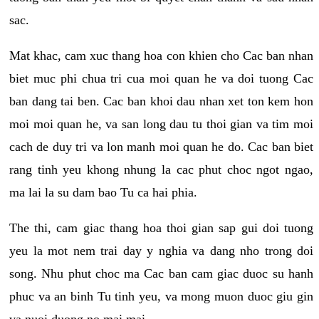
sac.
Mat khac, cam xuc thang hoa con khien cho Cac ban nhan
biet muc phi chua tri cua moi quan he va doi tuong Cac
ban dang tai ben. Cac ban khoi dau nhan xet ton kem hon
moi moi quan he, va san long dau tu thoi gian va tim moi
cach de duy tri va lon manh moi quan he do. Cac ban biet
rang tinh yeu khong nhung la cac phut choc ngot ngao,
ma lai la su dam bao Tu ca hai phia.
The thi, cam giac thang hoa thoi gian sap gui doi tuong
yeu la mot nem trai day y nghia va dang nho trong doi
song. Nhu phut choc ma Cac ban cam giac duoc su hanh
phuc va an binh Tu tinh yeu, va mong muon duoc giu gin