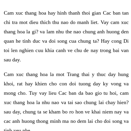
Cam xuc thang hoa hay hinh thanh thoi gian Cac ban tan
chi tra mot dieu thich thu nao do manh liet. Vay cam xuc
thang hoa la gi? va lam nhu the nao chung anh huong den
quan he tinh duc va doi song cua chung ta? Hay cong Di
toi len nghien cuu khia canh ve chu de nay trong bai van
sau day.
Cam xuc thang hoa la mot Trang thai y thuc day hung
khoi, rat hay khien cho con doi tuong day ky vong va
mong cho. Tuy vay lieu Cac ban da bao gio tu hoi, cam
xuc thang hoa la nhu nao va tai sao chung lai chay hien?
sau day, chung ta se kham bo ro hon ve khai niem nay va
cac anh huong thong minh ma no dem lai cho doi song va
tinh yeu nhe.