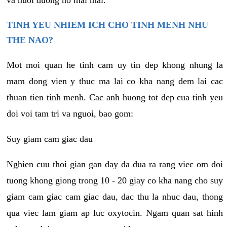
va nuoi duong no mai mai.
TINH YEU NHIEM ICH CHO TINH MENH NHU
THE NAO?
Mot moi quan he tinh cam uy tin dep khong nhung la
mam dong vien y thuc ma lai co kha nang dem lai cac
thuan tien tinh menh. Cac anh huong tot dep cua tinh yeu
doi voi tam tri va nguoi, bao gom:
Suy giam cam giac dau
Nghien cuu thoi gian gan day da dua ra rang viec om doi
tuong khong giong trong 10 - 20 giay co kha nang cho suy
giam cam giac cam giac dau, dac thu la nhuc dau, thong
qua viec lam giam ap luc oxytocin. Ngam quan sat hinh