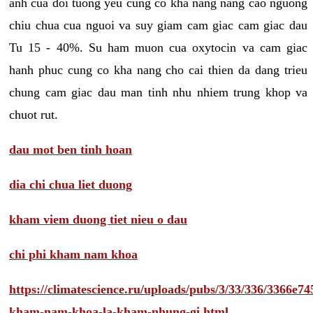
anh cua doi tuong yeu cung co kha nang nang cao nguong
chiu chua cua nguoi va suy giam cam giac cam giac dau
Tu 15 - 40%. Su ham muon cua oxytocin va cam giac
hanh phuc cung co kha nang cho cai thien da dang trieu
chung cam giac dau man tinh nhu nhiem trung khop va
chuot rut.
dau mot ben tinh hoan
dia chi chua liet duong
kham viem duong tiet nieu o dau
chi phi kham nam khoa
https://climatescience.ru/uploads/pubs/3/33/336/3366e
kham-nam-khoa-la-kham-nhung-gi.html