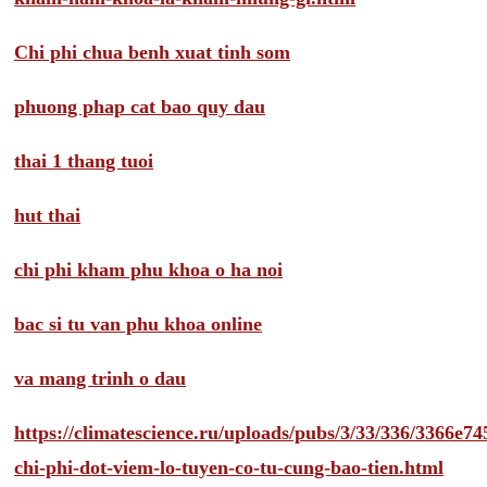
Chi phi chua benh xuat tinh som
phuong phap cat bao quy dau
thai 1 thang tuoi
hut thai
chi phi kham phu khoa o ha noi
bac si tu van phu khoa online
va mang trinh o dau
https://climatescience.ru/uploads/pubs/3/33/336/3366e
chi-phi-dot-viem-lo-tuyen-co-tu-cung-bao-tien.html