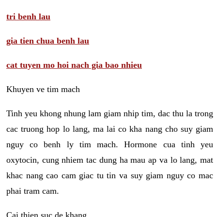
tri benh lau
gia tien chua benh lau
cat tuyen mo hoi nach gia bao nhieu
Khuyen ve tim mach
Tinh yeu khong nhung lam giam nhip tim, dac thu la trong
cac truong hop lo lang, ma lai co kha nang cho suy giam
nguy co benh ly tim mach. Hormone cua tinh yeu
oxytocin, cung nhiem tac dung ha mau ap va lo lang, mat
khac nang cao cam giac tu tin va suy giam nguy co mac
phai tram cam.
Cai thien suc de khang