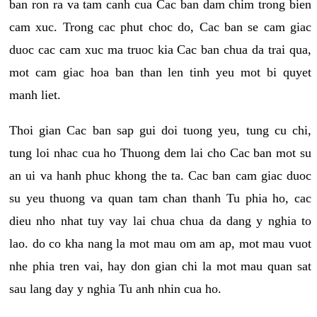
ban ron ra va tam canh cua Cac ban dam chim trong bien
cam xuc. Trong cac phut choc do, Cac ban se cam giac
duoc cac cam xuc ma truoc kia Cac ban chua da trai qua,
mot cam giac hoa ban than len tinh yeu mot bi quyet
manh liet.
Thoi gian Cac ban sap gui doi tuong yeu, tung cu chi,
tung loi nhac cua ho Thuong dem lai cho Cac ban mot su
an ui va hanh phuc khong the ta. Cac ban cam giac duoc
su yeu thuong va quan tam chan thanh Tu phia ho, cac
dieu nho nhat tuy vay lai chua chua da dang y nghia to
lao. do co kha nang la mot mau om am ap, mot mau vuot
nhe phia tren vai, hay don gian chi la mot mau quan sat
sau lang day y nghia Tu anh nhin cua ho.