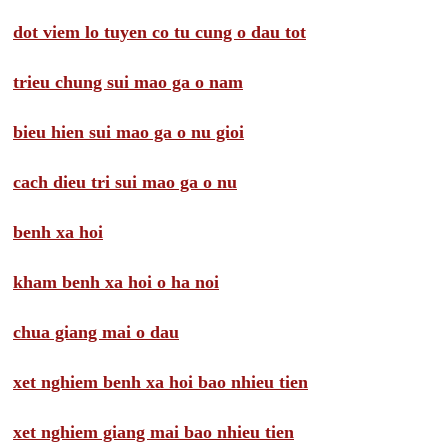
dot viem lo tuyen co tu cung o dau tot
trieu chung sui mao ga o nam
bieu hien sui mao ga o nu gioi
cach dieu tri sui mao ga o nu
benh xa hoi
kham benh xa hoi o ha noi
chua giang mai o dau
xet nghiem benh xa hoi bao nhieu tien
xet nghiem giang mai bao nhieu tien