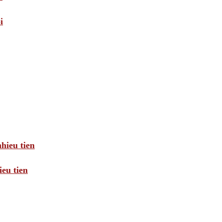
i
hieu tien
eu tien