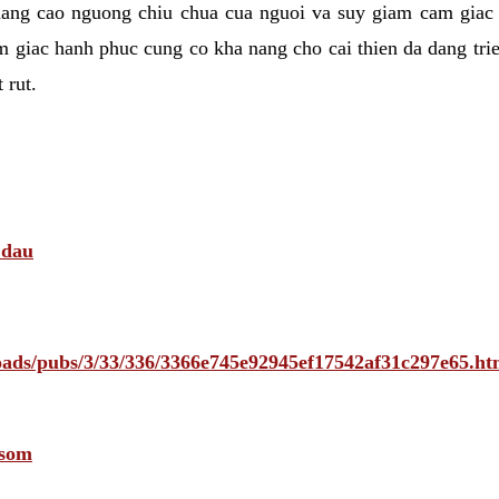
nang cao nguong chiu chua cua nguoi va suy giam cam giac
 giac hanh phuc cung co kha nang cho cai thien da dang tri
 rut.
 dau
ploads/pubs/3/33/336/3366e745e92945ef17542af31c297e65
 som