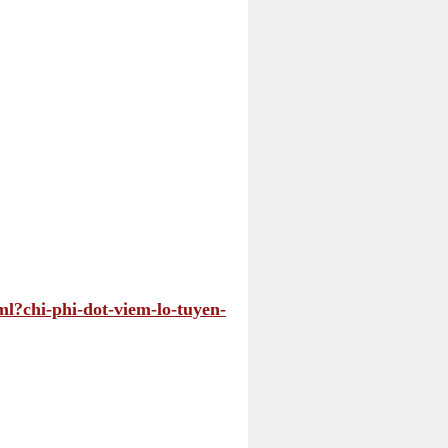
ml?chi-phi-dot-viem-lo-tuyen-