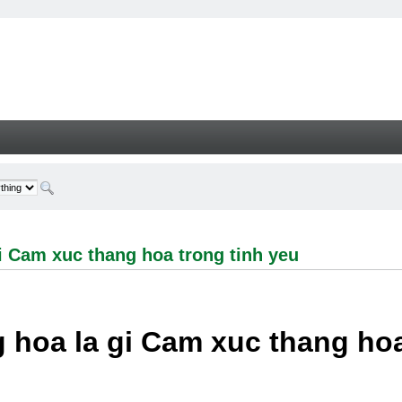
 xuc thang hoa trong tinh yeu - Welcome
i Cam xuc thang hoa trong tinh yeu
 hoa la gi Cam xuc thang hoa