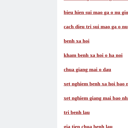
bieu hien sui mao ga o nu gio
cach dieu tri sui mao ga o nu
benh xa hoi
kham benh xa hoi o ha noi
chua giang mai o dau
xet nghiem benh xa hoi bao n
xet nghiem giang mai bao nhi
tri benh lau
gia tien chua benh lau