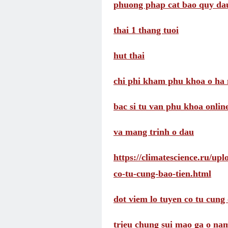
phuong phap cat bao quy da
thai 1 thang tuoi
hut thai
chi phi kham phu khoa o ha 
bac si tu van phu khoa onlin
va mang trinh o dau
https://climatescience.ru/up
co-tu-cung-bao-tien.html
dot viem lo tuyen co tu cung 
trieu chung sui mao ga o na