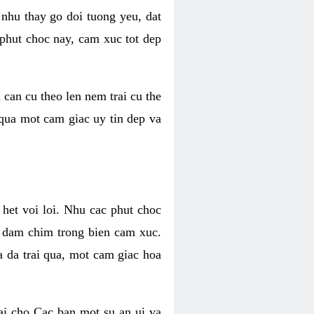
 nhu thay go doi tuong yeu, dat
 phut choc nay, cam xuc tot dep
 can cu theo len nem trai cu the
 qua mot cam giac uy tin dep va
 het voi loi. Nhu cac phut choc
n dam chim trong bien cam xuc.
 da trai qua, mot cam giac hoa
ai cho Cac ban mot su an ui va