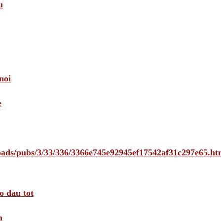
u
noi
e
loads/pubs/3/33/336/3366e745e92945ef17542af31c297e65.ht
o dau tot
m