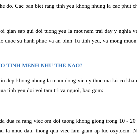
he do. Cac ban biet rang tinh yeu khong nhung la cac phut c
hoi gian sap gui doi tuong yeu la mot nem trai day y nghia 
c duoc su hanh phuc va an binh Tu tinh yeu, va mong muon
HO TINH MENH NHU THE NAO?
in dep khong nhung la mam dong vien y thuc ma lai co kha n
ua tinh yeu doi voi tam tri va nguoi, bao gom:
da dua ra rang viec om doi tuong khong giong trong 10 - 20
hu la nhuc dau, thong qua viec lam giam ap luc oxytocin. 