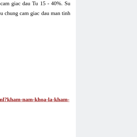
 cam giac dau Tu 15 - 40%. Su
eu chung cam giac dau man tinh
.html?kham-nam-khoa-la-kham-