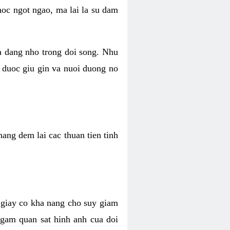
hoc ngot ngao, ma lai la su dam
va dang nho trong doi song. Nhu
 duoc giu gin va nuoi duong no
ang dem lai cac thuan tien tinh
 giay co kha nang cho suy giam
Ngam quan sat hinh anh cua doi