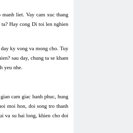
o manh liet. Vay cam xuc thang
 ta? Hay cong Di toi len nghien
ng day ky vong va mong cho. Tuy
 hien? sau day, chung ta se kham
h yeu nhe.
i gian cam giac hanh phuc, hung
uoi moi hon, doi song tro thanh
i va su hai long, khien cho doi