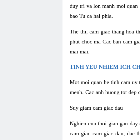
duy tri va lon manh moi quan 
bao Tu ca hai phia.
The thi, cam giac thang hoa t
phut choc ma Cac ban cam gia
mai mai.
TINH YEU NHIEM ICH C
Mot moi quan he tinh cam uy t
menh. Cac anh huong tot dep c
Suy giam cam giac dau
Nghien cuu thoi gian gan day 
cam giac cam giac dau, dac t