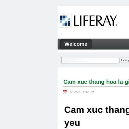
Skip to Content
Welcome
Cam xuc thang hoa la gi Cam
Navigation
Cam xuc thang hoa la g
5/22/24 11:42 PM
Cam xuc thang
yeu