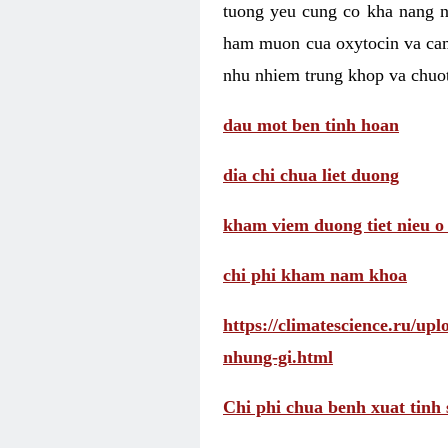
tuong yeu cung co kha nang 
ham muon cua oxytocin va cam
nhu nhiem trung khop va chuot
dau mot ben tinh hoan
dia chi chua liet duong
kham viem duong tiet nieu o
chi phi kham nam khoa
https://climatescience.ru/u
nhung-gi.html
Chi phi chua benh xuat tinh