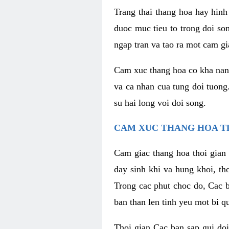
Trang thai thang hoa hay hinh 
duoc muc tieu to trong doi so
ngap tran va tao ra mot cam g
Cam xuc thang hoa co kha nang 
va ca nhan cua tung doi tuong
su hai long voi doi song.
CAM XUC THANG HOA T
Cam giac thang hoa thoi gian 
day sinh khi va hung khoi, t
Trong cac phut choc do, Cac 
ban than len tinh yeu mot bi q
Thoi gian Cac ban sap gui doi