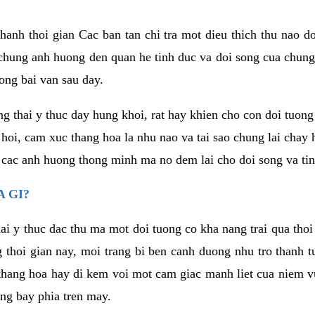
anh thoi gian Cac ban tan chi tra mot dieu thich thu nao d
 chung anh huong den quan he tinh duc va doi song cua chung
ong bai van sau day.
g thai y thuc day hung khoi, rat hay khien cho con doi tuo
 hoi, cam xuc thang hoa la nhu nao va tai sao chung lai chay
 cac anh huong thong minh ma no dem lai cho doi song va tin
 GI?
ai y thuc dac thu ma mot doi tuong co kha nang trai qua tho
 thoi gian nay, moi trang bi ben canh duong nhu tro thanh t
hang hoa hay di kem voi mot cam giac manh liet cua niem vu
ang bay phia tren may.