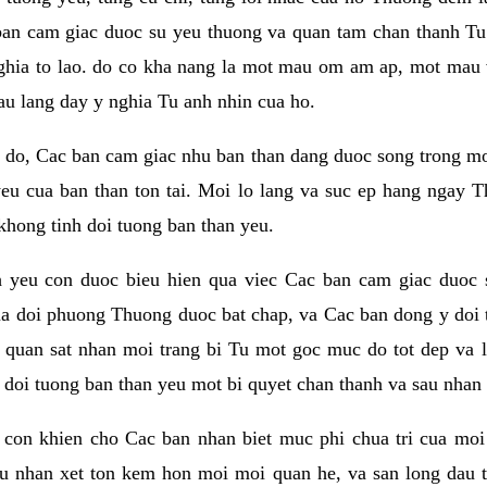
ban cam giac duoc su yeu thuong va quan tam chan thanh Tu 
ghia to lao. do co kha nang la mot mau om am ap, mot mau v
au lang day y nghia Tu anh nhin cua ho.
do, Cac ban cam giac nhu ban than dang duoc song trong mot t
eu cua ban than ton tai. Moi lo lang va suc ep hang ngay T
khong tinh doi tuong ban than yeu.
h yeu con duoc bieu hien qua viec Cac ban cam giac duoc 
a doi phuong Thuong duoc bat chap, va Cac ban dong y doi 
 quan sat nhan moi trang bi Tu mot goc muc do tot dep va 
i doi tuong ban than yeu mot bi quyet chan thanh va sau nhan 
con khien cho Cac ban nhan biet muc phi chua tri cua moi
au nhan xet ton kem hon moi moi quan he, va san long dau t