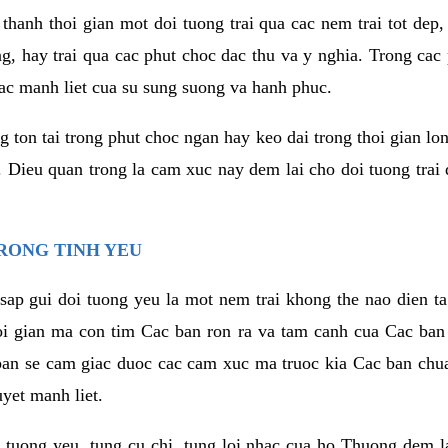
thanh thoi gian mot doi tuong trai qua cac nem trai tot dep,
ng, hay trai qua cac phut choc dac thu va y nghia. Trong cac
iac manh liet cua su sung suong va hanh phuc.
ton tai trong phut choc ngan hay keo dai trong thoi gian lon
. Dieu quan trong la cam xuc nay dem lai cho doi tuong trai
RONG TINH YEU
sap gui doi tuong yeu la mot nem trai khong the nao dien ta
hoi gian ma con tim Cac ban ron ra va tam canh cua Cac ba
ban se cam giac duoc cac cam xuc ma truoc kia Cac ban chua
uyet manh liet.
 tuong yeu, tung cu chi, tung loi nhac cua ho Thuong dem l