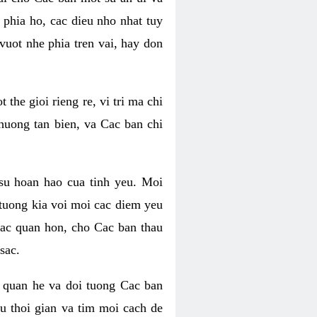
phia ho, cac dieu nho nhat tuy
uot nhe phia tren vai, hay don
he gioi rieng re, vi tri ma chi
huong tan bien, va Cac ban chi
su hoan hao cua tinh yeu. Moi
tuong kia voi moi cac diem yeu
lac quan hon, cho Cac ban thau
sac.
 quan he va doi tuong Cac ban
u thoi gian va tim moi cach de