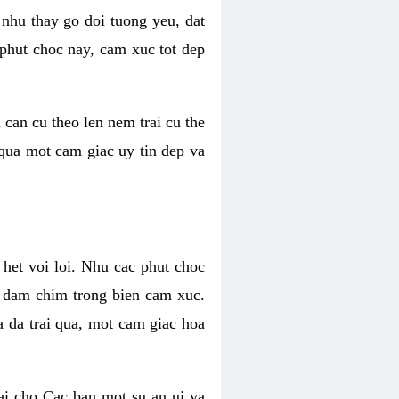
 nhu thay go doi tuong yeu, dat
 phut choc nay, cam xuc tot dep
 can cu theo len nem trai cu the
 qua mot cam giac uy tin dep va
 het voi loi. Nhu cac phut choc
n dam chim trong bien cam xuc.
 da trai qua, mot cam giac hoa
ai cho Cac ban mot su an ui va