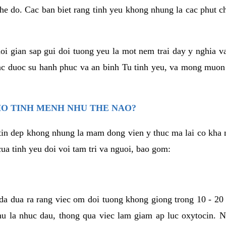
he do. Cac ban biet rang tinh yeu khong nhung la cac phut c
hoi gian sap gui doi tuong yeu la mot nem trai day y nghia 
c duoc su hanh phuc va an binh Tu tinh yeu, va mong muon
HO TINH MENH NHU THE NAO?
in dep khong nhung la mam dong vien y thuc ma lai co kha n
ua tinh yeu doi voi tam tri va nguoi, bao gom:
da dua ra rang viec om doi tuong khong giong trong 10 - 20
hu la nhuc dau, thong qua viec lam giam ap luc oxytocin. 