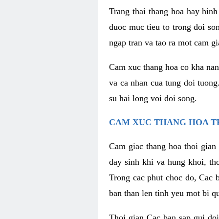
Trang thai thang hoa hay hinh 
duoc muc tieu to trong doi so
ngap tran va tao ra mot cam g
Cam xuc thang hoa co kha nang 
va ca nhan cua tung doi tuong
su hai long voi doi song.
CAM XUC THANG HOA T
Cam giac thang hoa thoi gian 
day sinh khi va hung khoi, t
Trong cac phut choc do, Cac 
ban than len tinh yeu mot bi q
Thoi gian Cac ban sap gui doi