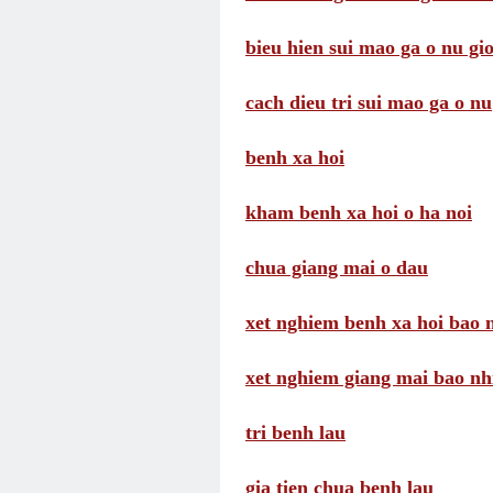
bieu hien sui mao ga o nu gio
cach dieu tri sui mao ga o nu
benh xa hoi
kham benh xa hoi o ha noi
chua giang mai o dau
xet nghiem benh xa hoi bao n
xet nghiem giang mai bao nhi
tri benh lau
gia tien chua benh lau