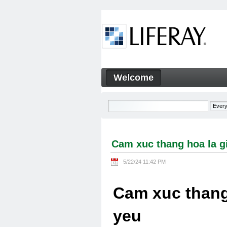
Skip to Content
Welcome
Cam xuc thang hoa la gi Cam
Navigation
Cam xuc thang hoa la g
5/22/24 11:42 PM
Cam xuc thang
yeu