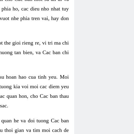
phia ho, cac dieu nho nhat tuy
uot nhe phia tren vai, hay don
he gioi rieng re, vi tri ma chi
huong tan bien, va Cac ban chi
su hoan hao cua tinh yeu. Moi
tuong kia voi moi cac diem yeu
lac quan hon, cho Cac ban thau
sac.
 quan he va doi tuong Cac ban
u thoi gian va tim moi cach de