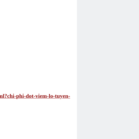
ml?chi-phi-dot-viem-lo-tuyen-