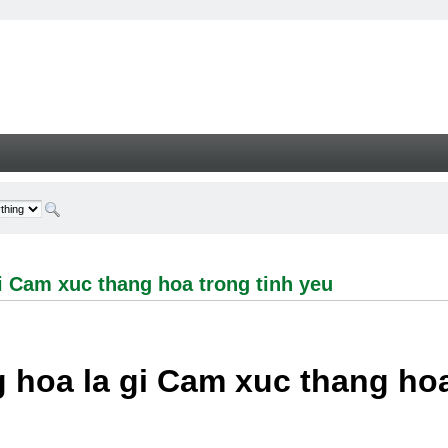
 xuc thang hoa trong tinh yeu - Welcome
i Cam xuc thang hoa trong tinh yeu
 hoa la gi Cam xuc thang hoa