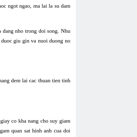
hoc ngot ngao, ma lai la su dam
va dang nho trong doi song. Nhu
 duoc giu gin va nuoi duong no
ang dem lai cac thuan tien tinh
 giay co kha nang cho suy giam
Ngam quan sat hinh anh cua doi