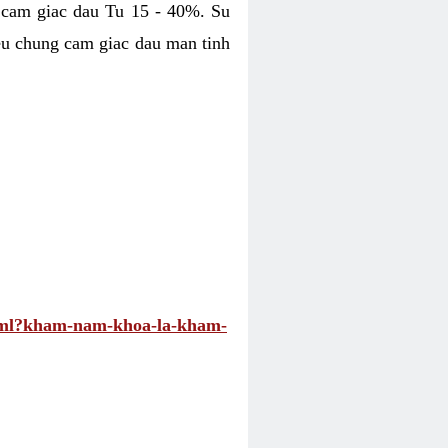
 cam giac dau Tu 15 - 40%. Su
eu chung cam giac dau man tinh
.html?kham-nam-khoa-la-kham-