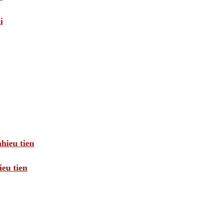
i
hieu tien
eu tien