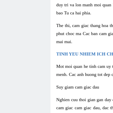
duy tri va lon manh moi quan 
bao Tu ca hai phia.
The thi, cam giac thang hoa t
phut choc ma Cac ban cam gia
mai mai.
TINH YEU NHIEM ICH C
Mot moi quan he tinh cam uy t
menh. Cac anh huong tot dep c
Suy giam cam giac dau
Nghien cuu thoi gian gan day 
cam giac cam giac dau, dac t