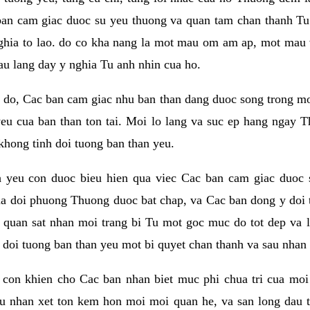
ban cam giac duoc su yeu thuong va quan tam chan thanh Tu 
ghia to lao. do co kha nang la mot mau om am ap, mot mau v
au lang day y nghia Tu anh nhin cua ho.
do, Cac ban cam giac nhu ban than dang duoc song trong mot t
eu cua ban than ton tai. Moi lo lang va suc ep hang ngay T
khong tinh doi tuong ban than yeu.
h yeu con duoc bieu hien qua viec Cac ban cam giac duoc 
a doi phuong Thuong duoc bat chap, va Cac ban dong y doi 
 quan sat nhan moi trang bi Tu mot goc muc do tot dep va 
i doi tuong ban than yeu mot bi quyet chan thanh va sau nhan 
con khien cho Cac ban nhan biet muc phi chua tri cua moi
au nhan xet ton kem hon moi moi quan he, va san long dau t