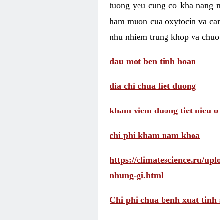
tuong yeu cung co kha nang 
ham muon cua oxytocin va cam
nhu nhiem trung khop va chuot
dau mot ben tinh hoan
dia chi chua liet duong
kham viem duong tiet nieu o
chi phi kham nam khoa
https://climatescience.ru/u
nhung-gi.html
Chi phi chua benh xuat tinh