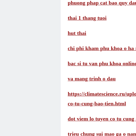
phuong phap cat bao quy da
thai 1 thang tuoi
hut thai
chi phi kham phu khoa o ha 
bac si tu van phu khoa onlin
va mang trinh o dau
https://climatescience.ru/up
co-tu-cung-bao-tien.html
dot viem lo tuyen co tu cung 
trieu chung sui mao ga o na