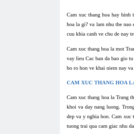
Cam xuc thang hoa hay hinh th
hoa la gi? va lam nhu the nao
cuu khia canh ve chu de nay tr
Cam xuc thang hoa la mot Tran
vay lieu Cac ban da bao gio tu
bo ro hon ve khai niem nay va
CAM XUC THANG HOA LA
Cam xuc thang hoa la Trang th
khoi va day nang luong. Trong
dep va y nghia hon. Cam xuc t
tuong trai qua cam giac nhu d