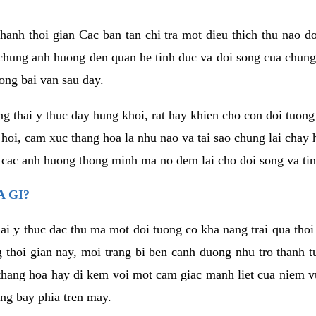
anh thoi gian Cac ban tan chi tra mot dieu thich thu nao d
 chung anh huong den quan he tinh duc va doi song cua chung
ong bai van sau day.
g thai y thuc day hung khoi, rat hay khien cho con doi tuo
 hoi, cam xuc thang hoa la nhu nao va tai sao chung lai chay
 cac anh huong thong minh ma no dem lai cho doi song va tin
 GI?
ai y thuc dac thu ma mot doi tuong co kha nang trai qua tho
 thoi gian nay, moi trang bi ben canh duong nhu tro thanh t
hang hoa hay di kem voi mot cam giac manh liet cua niem vu
ang bay phia tren may.