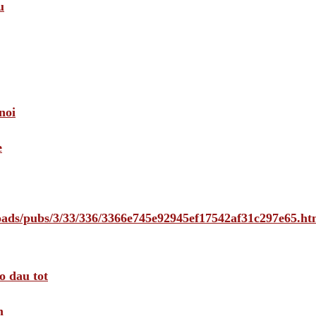
u
noi
e
loads/pubs/3/33/336/3366e745e92945ef17542af31c297e65.ht
o dau tot
m