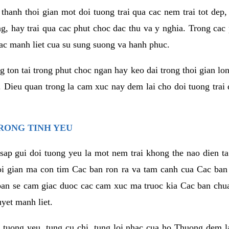
thanh thoi gian mot doi tuong trai qua cac nem trai tot dep,
ng, hay trai qua cac phut choc dac thu va y nghia. Trong cac
iac manh liet cua su sung suong va hanh phuc.
ton tai trong phut choc ngan hay keo dai trong thoi gian lon
. Dieu quan trong la cam xuc nay dem lai cho doi tuong trai
RONG TINH YEU
sap gui doi tuong yeu la mot nem trai khong the nao dien ta
hoi gian ma con tim Cac ban ron ra va tam canh cua Cac ba
ban se cam giac duoc cac cam xuc ma truoc kia Cac ban chua
uyet manh liet.
 tuong yeu, tung cu chi, tung loi nhac cua ho Thuong dem l