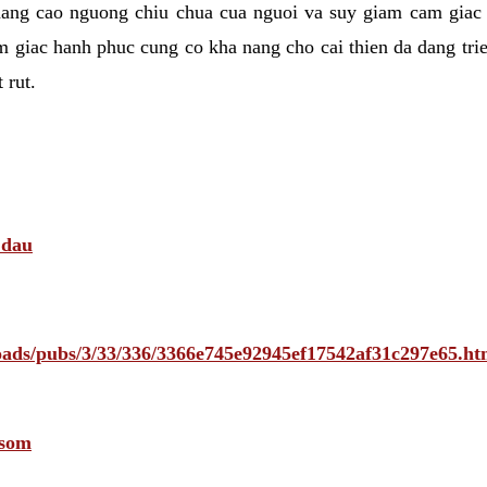
nang cao nguong chiu chua cua nguoi va suy giam cam giac
 giac hanh phuc cung co kha nang cho cai thien da dang tri
 rut.
 dau
ploads/pubs/3/33/336/3366e745e92945ef17542af31c297e65
 som