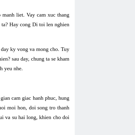
o manh liet. Vay cam xuc thang
 ta? Hay cong Di toi len nghien
ng day ky vong va mong cho. Tuy
 hien? sau day, chung ta se kham
h yeu nhe.
i gian cam giac hanh phuc, hung
uoi moi hon, doi song tro thanh
i va su hai long, khien cho doi