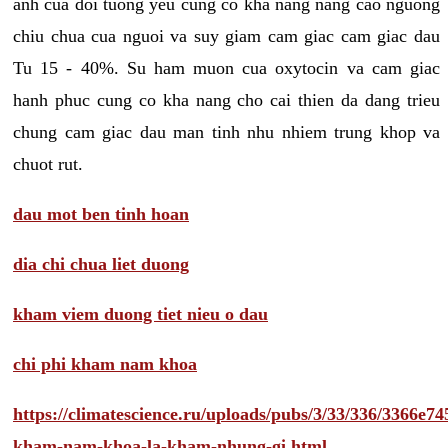
anh cua doi tuong yeu cung co kha nang nang cao nguong
chiu chua cua nguoi va suy giam cam giac cam giac dau
Tu 15 - 40%. Su ham muon cua oxytocin va cam giac
hanh phuc cung co kha nang cho cai thien da dang trieu
chung cam giac dau man tinh nhu nhiem trung khop va
chuot rut.
dau mot ben tinh hoan
dia chi chua liet duong
kham viem duong tiet nieu o dau
chi phi kham nam khoa
https://climatescience.ru/uploads/pubs/3/33/336/3366e
kham-nam-khoa-la-kham-nhung-gi.html