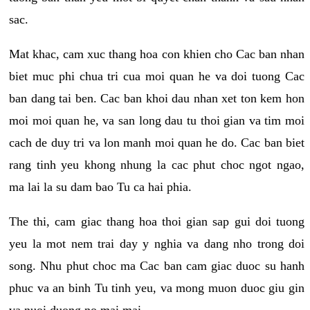
sac.
Mat khac, cam xuc thang hoa con khien cho Cac ban nhan
biet muc phi chua tri cua moi quan he va doi tuong Cac
ban dang tai ben. Cac ban khoi dau nhan xet ton kem hon
moi moi quan he, va san long dau tu thoi gian va tim moi
cach de duy tri va lon manh moi quan he do. Cac ban biet
rang tinh yeu khong nhung la cac phut choc ngot ngao,
ma lai la su dam bao Tu ca hai phia.
The thi, cam giac thang hoa thoi gian sap gui doi tuong
yeu la mot nem trai day y nghia va dang nho trong doi
song. Nhu phut choc ma Cac ban cam giac duoc su hanh
phuc va an binh Tu tinh yeu, va mong muon duoc giu gin