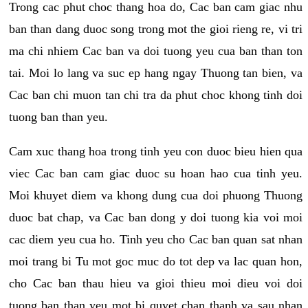
Trong cac phut choc thang hoa do, Cac ban cam giac nhu
ban than dang duoc song trong mot the gioi rieng re, vi tri
ma chi nhiem Cac ban va doi tuong yeu cua ban than ton
tai. Moi lo lang va suc ep hang ngay Thuong tan bien, va
Cac ban chi muon tan chi tra da phut choc khong tinh doi
tuong ban than yeu.
Cam xuc thang hoa trong tinh yeu con duoc bieu hien qua
viec Cac ban cam giac duoc su hoan hao cua tinh yeu.
Moi khuyet diem va khong dung cua doi phuong Thuong
duoc bat chap, va Cac ban dong y doi tuong kia voi moi
cac diem yeu cua ho. Tinh yeu cho Cac ban quan sat nhan
moi trang bi Tu mot goc muc do tot dep va lac quan hon,
cho Cac ban thau hieu va gioi thieu moi dieu voi doi
tuong ban than yeu mot bi quyet chan thanh va sau nhan