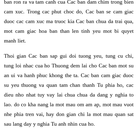
ban ron ra va tam canh cua Cac ban dam chim trong bien
cam xuc. Trong cac phut choc do, Cac ban se cam giac
duoc cac cam xuc ma truoc kia Cac ban chua da trai qua,
mot cam giac hoa ban than len tinh yeu mot bi quyet
manh liet.
Thoi gian Cac ban sap gui doi tuong yeu, tung cu chi,
tung loi nhac cua ho Thuong dem lai cho Cac ban mot su
an ui va hanh phuc khong the ta. Cac ban cam giac duoc
su yeu thuong va quan tam chan thanh Tu phia ho, cac
dieu nho nhat tuy vay lai chua chua da dang y nghia to
lao. do co kha nang la mot mau om am ap, mot mau vuot
nhe phia tren vai, hay don gian chi la mot mau quan sat
sau lang day y nghia Tu anh nhin cua ho.