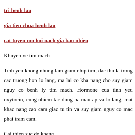
tri benh lau
gia tien chua benh lau
cat tuyen mo hoi nach gia bao nhieu
Khuyen ve tim mach
Tinh yeu khong nhung lam giam nhip tim, dac thu la trong
cac truong hop lo lang, ma lai co kha nang cho suy giam
nguy co benh ly tim mach. Hormone cua tinh yeu
oxytocin, cung nhiem tac dung ha mau ap va lo lang, mat
khac nang cao cam giac tu tin va suy giam nguy co mac
phai tram cam.
Cai thien suc de khang