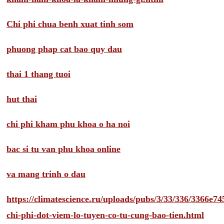
Chi phi chua benh xuat tinh som
phuong phap cat bao quy dau
thai 1 thang tuoi
hut thai
chi phi kham phu khoa o ha noi
bac si tu van phu khoa online
va mang trinh o dau
https://climatescience.ru/uploads/pubs/3/33/336/3366e
chi-phi-dot-viem-lo-tuyen-co-tu-cung-bao-tien.html