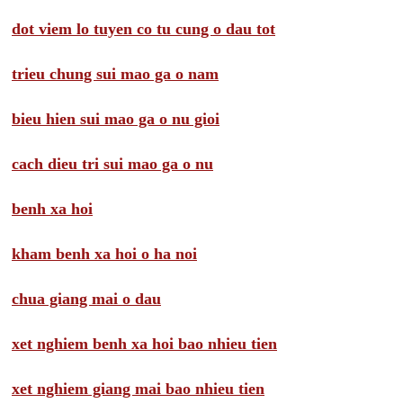
dot viem lo tuyen co tu cung o dau tot
trieu chung sui mao ga o nam
bieu hien sui mao ga o nu gioi
cach dieu tri sui mao ga o nu
benh xa hoi
kham benh xa hoi o ha noi
chua giang mai o dau
xet nghiem benh xa hoi bao nhieu tien
xet nghiem giang mai bao nhieu tien