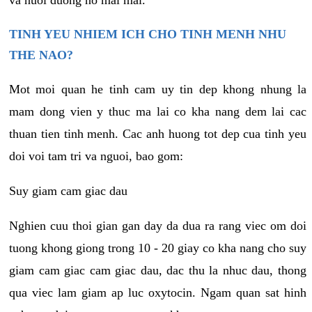
va nuoi duong no mai mai.
TINH YEU NHIEM ICH CHO TINH MENH NHU
THE NAO?
Mot moi quan he tinh cam uy tin dep khong nhung la
mam dong vien y thuc ma lai co kha nang dem lai cac
thuan tien tinh menh. Cac anh huong tot dep cua tinh yeu
doi voi tam tri va nguoi, bao gom:
Suy giam cam giac dau
Nghien cuu thoi gian gan day da dua ra rang viec om doi
tuong khong giong trong 10 - 20 giay co kha nang cho suy
giam cam giac cam giac dau, dac thu la nhuc dau, thong
qua viec lam giam ap luc oxytocin. Ngam quan sat hinh