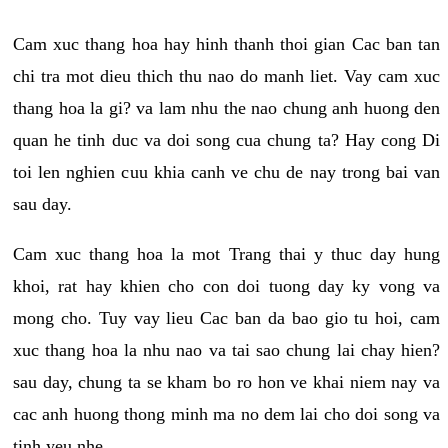
Cam xuc thang hoa hay hinh thanh thoi gian Cac ban tan
chi tra mot dieu thich thu nao do manh liet. Vay cam xuc
thang hoa la gi? va lam nhu the nao chung anh huong den
quan he tinh duc va doi song cua chung ta? Hay cong Di
toi len nghien cuu khia canh ve chu de nay trong bai van
sau day.
Cam xuc thang hoa la mot Trang thai y thuc day hung
khoi, rat hay khien cho con doi tuong day ky vong va
mong cho. Tuy vay lieu Cac ban da bao gio tu hoi, cam
xuc thang hoa la nhu nao va tai sao chung lai chay hien?
sau day, chung ta se kham bo ro hon ve khai niem nay va
cac anh huong thong minh ma no dem lai cho doi song va
tinh yeu nhe.