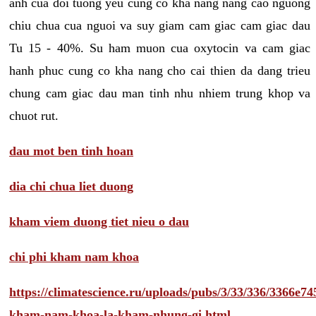
anh cua doi tuong yeu cung co kha nang nang cao nguong
chiu chua cua nguoi va suy giam cam giac cam giac dau
Tu 15 - 40%. Su ham muon cua oxytocin va cam giac
hanh phuc cung co kha nang cho cai thien da dang trieu
chung cam giac dau man tinh nhu nhiem trung khop va
chuot rut.
dau mot ben tinh hoan
dia chi chua liet duong
kham viem duong tiet nieu o dau
chi phi kham nam khoa
https://climatescience.ru/uploads/pubs/3/33/336/3366e
kham-nam-khoa-la-kham-nhung-gi.html