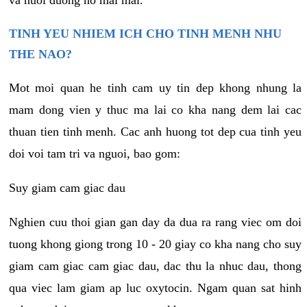
va nuoi duong no mai mai.
TINH YEU NHIEM ICH CHO TINH MENH NHU
THE NAO?
Mot moi quan he tinh cam uy tin dep khong nhung la
mam dong vien y thuc ma lai co kha nang dem lai cac
thuan tien tinh menh. Cac anh huong tot dep cua tinh yeu
doi voi tam tri va nguoi, bao gom:
Suy giam cam giac dau
Nghien cuu thoi gian gan day da dua ra rang viec om doi
tuong khong giong trong 10 - 20 giay co kha nang cho suy
giam cam giac cam giac dau, dac thu la nhuc dau, thong
qua viec lam giam ap luc oxytocin. Ngam quan sat hinh