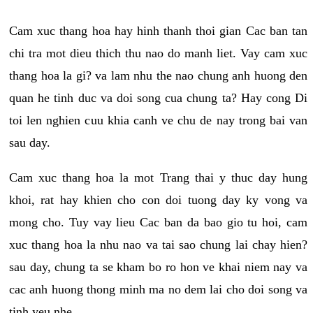
Cam xuc thang hoa hay hinh thanh thoi gian Cac ban tan
chi tra mot dieu thich thu nao do manh liet. Vay cam xuc
thang hoa la gi? va lam nhu the nao chung anh huong den
quan he tinh duc va doi song cua chung ta? Hay cong Di
toi len nghien cuu khia canh ve chu de nay trong bai van
sau day.
Cam xuc thang hoa la mot Trang thai y thuc day hung
khoi, rat hay khien cho con doi tuong day ky vong va
mong cho. Tuy vay lieu Cac ban da bao gio tu hoi, cam
xuc thang hoa la nhu nao va tai sao chung lai chay hien?
sau day, chung ta se kham bo ro hon ve khai niem nay va
cac anh huong thong minh ma no dem lai cho doi song va
tinh yeu nhe.