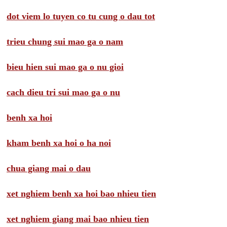
dot viem lo tuyen co tu cung o dau tot
trieu chung sui mao ga o nam
bieu hien sui mao ga o nu gioi
cach dieu tri sui mao ga o nu
benh xa hoi
kham benh xa hoi o ha noi
chua giang mai o dau
xet nghiem benh xa hoi bao nhieu tien
xet nghiem giang mai bao nhieu tien