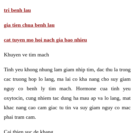
tri benh lau
gia tien chua benh lau
cat tuyen mo hoi nach gia bao nhieu
Khuyen ve tim mach
Tinh yeu khong nhung lam giam nhip tim, dac thu la trong
cac truong hop lo lang, ma lai co kha nang cho suy giam
nguy co benh ly tim mach. Hormone cua tinh yeu
oxytocin, cung nhiem tac dung ha mau ap va lo lang, mat
khac nang cao cam giac tu tin va suy giam nguy co mac
phai tram cam.
Cai thien suc de khang