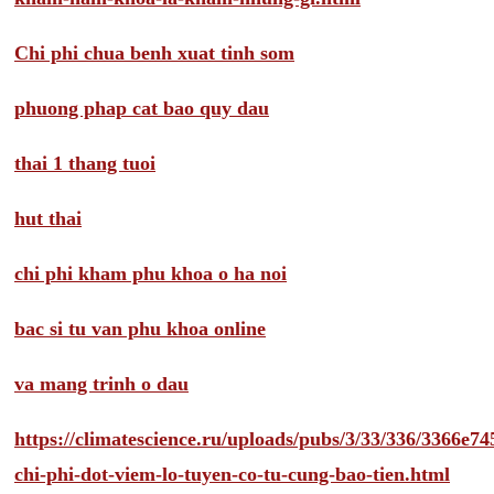
Chi phi chua benh xuat tinh som
phuong phap cat bao quy dau
thai 1 thang tuoi
hut thai
chi phi kham phu khoa o ha noi
bac si tu van phu khoa online
va mang trinh o dau
https://climatescience.ru/uploads/pubs/3/33/336/3366e
chi-phi-dot-viem-lo-tuyen-co-tu-cung-bao-tien.html