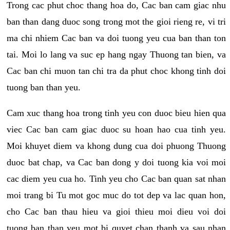
Trong cac phut choc thang hoa do, Cac ban cam giac nhu
ban than dang duoc song trong mot the gioi rieng re, vi tri
ma chi nhiem Cac ban va doi tuong yeu cua ban than ton
tai. Moi lo lang va suc ep hang ngay Thuong tan bien, va
Cac ban chi muon tan chi tra da phut choc khong tinh doi
tuong ban than yeu.
Cam xuc thang hoa trong tinh yeu con duoc bieu hien qua
viec Cac ban cam giac duoc su hoan hao cua tinh yeu.
Moi khuyet diem va khong dung cua doi phuong Thuong
duoc bat chap, va Cac ban dong y doi tuong kia voi moi
cac diem yeu cua ho. Tinh yeu cho Cac ban quan sat nhan
moi trang bi Tu mot goc muc do tot dep va lac quan hon,
cho Cac ban thau hieu va gioi thieu moi dieu voi doi
tuong ban than yeu mot bi quyet chan thanh va sau nhan