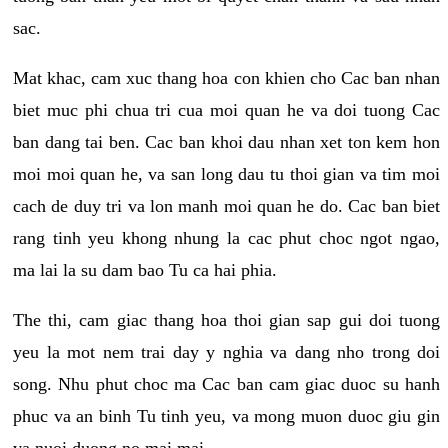
sac.
Mat khac, cam xuc thang hoa con khien cho Cac ban nhan
biet muc phi chua tri cua moi quan he va doi tuong Cac
ban dang tai ben. Cac ban khoi dau nhan xet ton kem hon
moi moi quan he, va san long dau tu thoi gian va tim moi
cach de duy tri va lon manh moi quan he do. Cac ban biet
rang tinh yeu khong nhung la cac phut choc ngot ngao,
ma lai la su dam bao Tu ca hai phia.
The thi, cam giac thang hoa thoi gian sap gui doi tuong
yeu la mot nem trai day y nghia va dang nho trong doi
song. Nhu phut choc ma Cac ban cam giac duoc su hanh
phuc va an binh Tu tinh yeu, va mong muon duoc giu gin