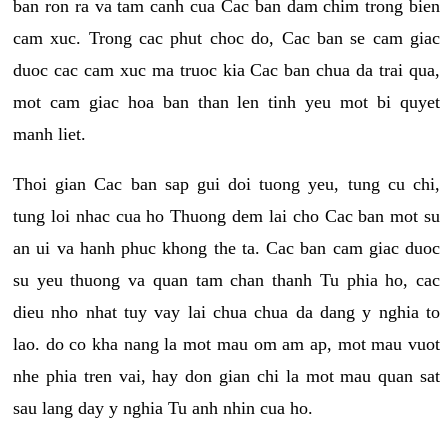
ban ron ra va tam canh cua Cac ban dam chim trong bien
cam xuc. Trong cac phut choc do, Cac ban se cam giac
duoc cac cam xuc ma truoc kia Cac ban chua da trai qua,
mot cam giac hoa ban than len tinh yeu mot bi quyet
manh liet.
Thoi gian Cac ban sap gui doi tuong yeu, tung cu chi,
tung loi nhac cua ho Thuong dem lai cho Cac ban mot su
an ui va hanh phuc khong the ta. Cac ban cam giac duoc
su yeu thuong va quan tam chan thanh Tu phia ho, cac
dieu nho nhat tuy vay lai chua chua da dang y nghia to
lao. do co kha nang la mot mau om am ap, mot mau vuot
nhe phia tren vai, hay don gian chi la mot mau quan sat
sau lang day y nghia Tu anh nhin cua ho.