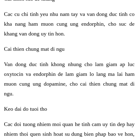
Cac cu chi tinh yeu nhu nam tay va van dong duc tinh co
kha nang ham muon cung ung endorphin, cho suc de
khang van dong uy tin hon.
Cai thien chung mat di ngu
Van dong duc tinh khong nhung cho lam giam ap luc
oxytocin va endorphin de lam giam lo lang ma lai ham
muon cung ung dopamine, cho cai thien chung mat di
ngu.
Keo dai do tuoi tho
Cac doi tuong nhiem moi quan he tinh cam uy tin dep hay
nhiem thoi quen sinh hoat su dung bien phap bao ve hon,