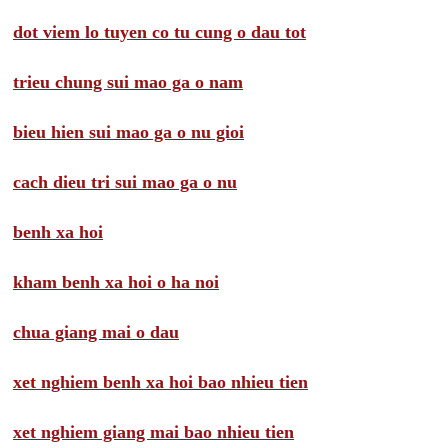
dot viem lo tuyen co tu cung o dau tot
trieu chung sui mao ga o nam
bieu hien sui mao ga o nu gioi
cach dieu tri sui mao ga o nu
benh xa hoi
kham benh xa hoi o ha noi
chua giang mai o dau
xet nghiem benh xa hoi bao nhieu tien
xet nghiem giang mai bao nhieu tien