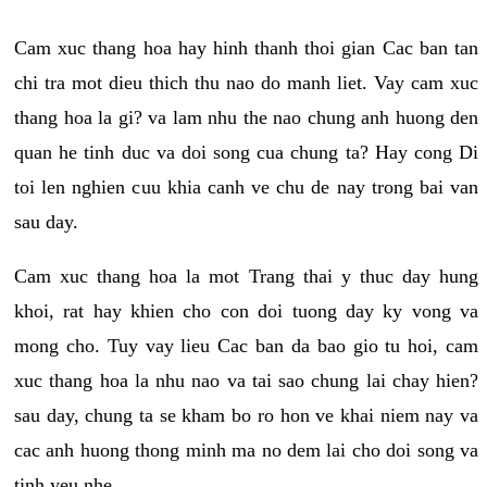
Cam xuc thang hoa hay hinh thanh thoi gian Cac ban tan
chi tra mot dieu thich thu nao do manh liet. Vay cam xuc
thang hoa la gi? va lam nhu the nao chung anh huong den
quan he tinh duc va doi song cua chung ta? Hay cong Di
toi len nghien cuu khia canh ve chu de nay trong bai van
sau day.
Cam xuc thang hoa la mot Trang thai y thuc day hung
khoi, rat hay khien cho con doi tuong day ky vong va
mong cho. Tuy vay lieu Cac ban da bao gio tu hoi, cam
xuc thang hoa la nhu nao va tai sao chung lai chay hien?
sau day, chung ta se kham bo ro hon ve khai niem nay va
cac anh huong thong minh ma no dem lai cho doi song va
tinh yeu nhe.