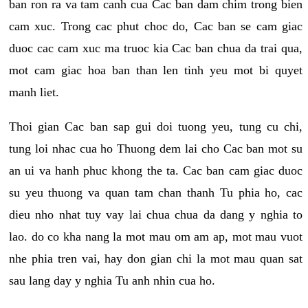
ban ron ra va tam canh cua Cac ban dam chim trong bien
cam xuc. Trong cac phut choc do, Cac ban se cam giac
duoc cac cam xuc ma truoc kia Cac ban chua da trai qua,
mot cam giac hoa ban than len tinh yeu mot bi quyet
manh liet.
Thoi gian Cac ban sap gui doi tuong yeu, tung cu chi,
tung loi nhac cua ho Thuong dem lai cho Cac ban mot su
an ui va hanh phuc khong the ta. Cac ban cam giac duoc
su yeu thuong va quan tam chan thanh Tu phia ho, cac
dieu nho nhat tuy vay lai chua chua da dang y nghia to
lao. do co kha nang la mot mau om am ap, mot mau vuot
nhe phia tren vai, hay don gian chi la mot mau quan sat
sau lang day y nghia Tu anh nhin cua ho.