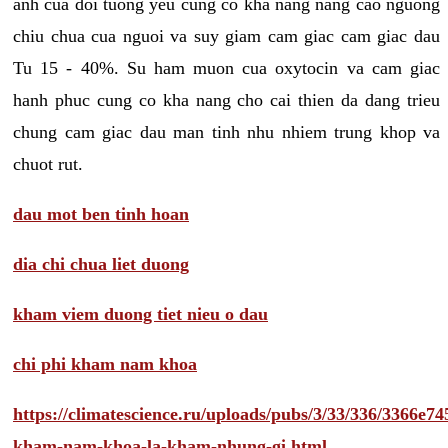
anh cua doi tuong yeu cung co kha nang nang cao nguong
chiu chua cua nguoi va suy giam cam giac cam giac dau
Tu 15 - 40%. Su ham muon cua oxytocin va cam giac
hanh phuc cung co kha nang cho cai thien da dang trieu
chung cam giac dau man tinh nhu nhiem trung khop va
chuot rut.
dau mot ben tinh hoan
dia chi chua liet duong
kham viem duong tiet nieu o dau
chi phi kham nam khoa
https://climatescience.ru/uploads/pubs/3/33/336/3366e
kham-nam-khoa-la-kham-nhung-gi.html