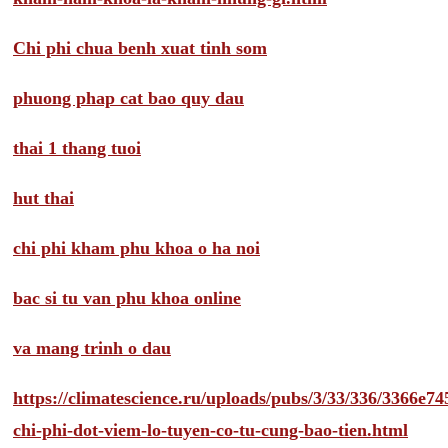
Chi phi chua benh xuat tinh som
phuong phap cat bao quy dau
thai 1 thang tuoi
hut thai
chi phi kham phu khoa o ha noi
bac si tu van phu khoa online
va mang trinh o dau
https://climatescience.ru/uploads/pubs/3/33/336/3366e
chi-phi-dot-viem-lo-tuyen-co-tu-cung-bao-tien.html