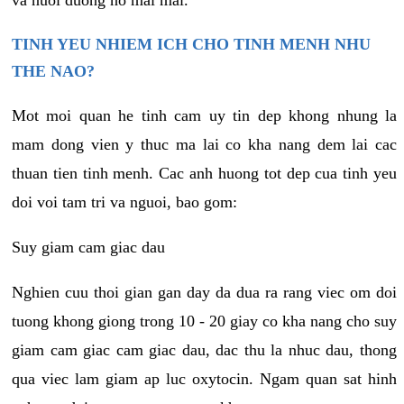
va nuoi duong no mai mai.
TINH YEU NHIEM ICH CHO TINH MENH NHU
THE NAO?
Mot moi quan he tinh cam uy tin dep khong nhung la
mam dong vien y thuc ma lai co kha nang dem lai cac
thuan tien tinh menh. Cac anh huong tot dep cua tinh yeu
doi voi tam tri va nguoi, bao gom:
Suy giam cam giac dau
Nghien cuu thoi gian gan day da dua ra rang viec om doi
tuong khong giong trong 10 - 20 giay co kha nang cho suy
giam cam giac cam giac dau, dac thu la nhuc dau, thong
qua viec lam giam ap luc oxytocin. Ngam quan sat hinh