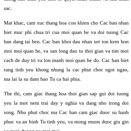
sac.
Mat khac, cam xuc thang hoa con khien cho Cac ban nhan
biet muc phi chua tri cua moi quan he va doi tuong Cac
ban dang tai ben. Cac ban khoi dau nhan xet ton kem hon
moi moi quan he, va san long dau tu thoi gian va tim moi
cach de duy tri va lon manh moi quan he do. Cac ban biet
rang tinh yeu khong nhung la cac phut choc ngot ngao,
ma lai la su dam bao Tu ca hai phia.
The thi, cam giac thang hoa thoi gian sap gui doi tuong
yeu la mot nem trai day y nghia va dang nho trong doi
song. Nhu phut choc ma Cac ban cam giac duoc su hanh
phuc va an binh Tu tinh yeu, va mong muon duoc giu gin