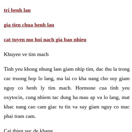
tri benh lau
gia tien chua benh lau
cat tuyen mo hoi nach gia bao nhieu
Khuyen ve tim mach
Tinh yeu khong nhung lam giam nhip tim, dac thu la trong
cac truong hop lo lang, ma lai co kha nang cho suy giam
nguy co benh ly tim mach. Hormone cua tinh yeu
oxytocin, cung nhiem tac dung ha mau ap va lo lang, mat
khac nang cao cam giac tu tin va suy giam nguy co mac
phai tram cam.
Cai thien suc de khang