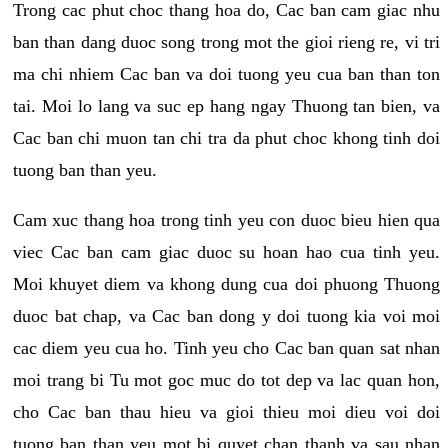
Trong cac phut choc thang hoa do, Cac ban cam giac nhu
ban than dang duoc song trong mot the gioi rieng re, vi tri
ma chi nhiem Cac ban va doi tuong yeu cua ban than ton
tai. Moi lo lang va suc ep hang ngay Thuong tan bien, va
Cac ban chi muon tan chi tra da phut choc khong tinh doi
tuong ban than yeu.
Cam xuc thang hoa trong tinh yeu con duoc bieu hien qua
viec Cac ban cam giac duoc su hoan hao cua tinh yeu.
Moi khuyet diem va khong dung cua doi phuong Thuong
duoc bat chap, va Cac ban dong y doi tuong kia voi moi
cac diem yeu cua ho. Tinh yeu cho Cac ban quan sat nhan
moi trang bi Tu mot goc muc do tot dep va lac quan hon,
cho Cac ban thau hieu va gioi thieu moi dieu voi doi
tuong ban than yeu mot bi quyet chan thanh va sau nhan