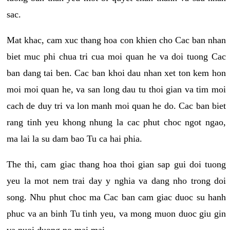
sac.
Mat khac, cam xuc thang hoa con khien cho Cac ban nhan
biet muc phi chua tri cua moi quan he va doi tuong Cac
ban dang tai ben. Cac ban khoi dau nhan xet ton kem hon
moi moi quan he, va san long dau tu thoi gian va tim moi
cach de duy tri va lon manh moi quan he do. Cac ban biet
rang tinh yeu khong nhung la cac phut choc ngot ngao,
ma lai la su dam bao Tu ca hai phia.
The thi, cam giac thang hoa thoi gian sap gui doi tuong
yeu la mot nem trai day y nghia va dang nho trong doi
song. Nhu phut choc ma Cac ban cam giac duoc su hanh
phuc va an binh Tu tinh yeu, va mong muon duoc giu gin