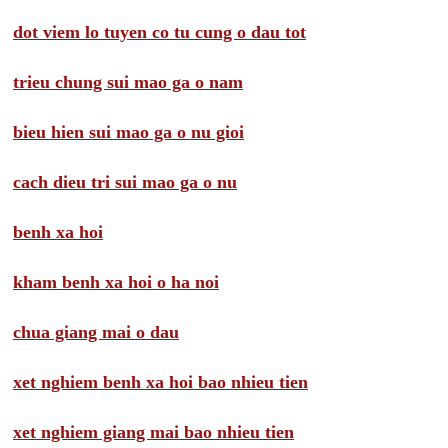
dot viem lo tuyen co tu cung o dau tot
trieu chung sui mao ga o nam
bieu hien sui mao ga o nu gioi
cach dieu tri sui mao ga o nu
benh xa hoi
kham benh xa hoi o ha noi
chua giang mai o dau
xet nghiem benh xa hoi bao nhieu tien
xet nghiem giang mai bao nhieu tien