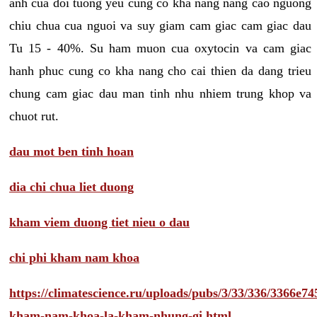
anh cua doi tuong yeu cung co kha nang nang cao nguong
chiu chua cua nguoi va suy giam cam giac cam giac dau
Tu 15 - 40%. Su ham muon cua oxytocin va cam giac
hanh phuc cung co kha nang cho cai thien da dang trieu
chung cam giac dau man tinh nhu nhiem trung khop va
chuot rut.
dau mot ben tinh hoan
dia chi chua liet duong
kham viem duong tiet nieu o dau
chi phi kham nam khoa
https://climatescience.ru/uploads/pubs/3/33/336/3366e
kham-nam-khoa-la-kham-nhung-gi.html