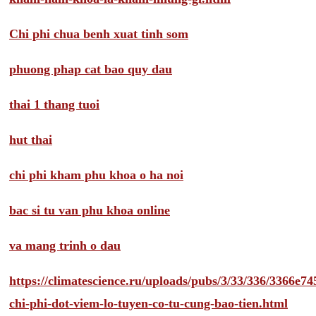
Chi phi chua benh xuat tinh som
phuong phap cat bao quy dau
thai 1 thang tuoi
hut thai
chi phi kham phu khoa o ha noi
bac si tu van phu khoa online
va mang trinh o dau
https://climatescience.ru/uploads/pubs/3/33/336/3366e
chi-phi-dot-viem-lo-tuyen-co-tu-cung-bao-tien.html