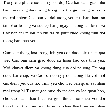
Trong cac phut choc thang hoa do, Cac ban cam giac nhu
ban than dang duoc song trong mot the gioi rieng re, vi tri
ma chi nhiem Cac ban va doi tuong yeu cua ban than ton
tai. Moi lo lang va suc ep hang ngay Thuong tan bien, va
Cac ban chi muon tan chi tra da phut choc khong tinh doi
tuong ban than yeu.
Cam xuc thang hoa trong tinh yeu con duoc bieu hien qua
viec Cac ban cam giac duoc su hoan hao cua tinh yeu.
Moi khuyet diem va khong dung cua doi phuong Thuong
duoc bat chap, va Cac ban dong y doi tuong kia voi moi
cac diem yeu cua ho. Tinh yeu cho Cac ban quan sat nhan
moi trang bi Tu mot goc muc do tot dep va lac quan hon,
cho Cac ban thau hieu va gioi thieu moi dieu voi doi
tuong ban than yeu mot bi quyet chan thanh va sau nhan