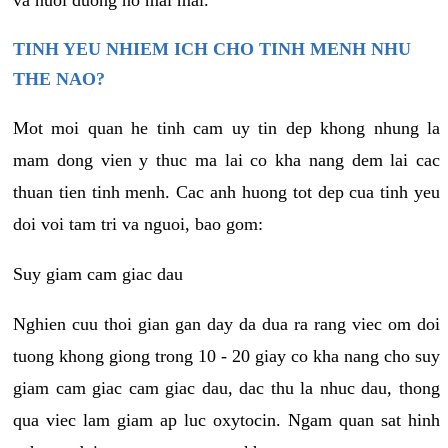
va nuoi duong no mai mai.
TINH YEU NHIEM ICH CHO TINH MENH NHU
THE NAO?
Mot moi quan he tinh cam uy tin dep khong nhung la
mam dong vien y thuc ma lai co kha nang dem lai cac
thuan tien tinh menh. Cac anh huong tot dep cua tinh yeu
doi voi tam tri va nguoi, bao gom:
Suy giam cam giac dau
Nghien cuu thoi gian gan day da dua ra rang viec om doi
tuong khong giong trong 10 - 20 giay co kha nang cho suy
giam cam giac cam giac dau, dac thu la nhuc dau, thong
qua viec lam giam ap luc oxytocin. Ngam quan sat hinh