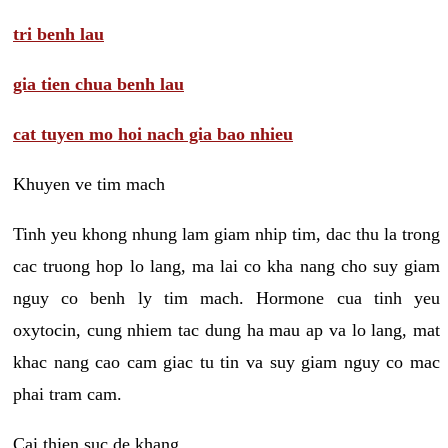
tri benh lau
gia tien chua benh lau
cat tuyen mo hoi nach gia bao nhieu
Khuyen ve tim mach
Tinh yeu khong nhung lam giam nhip tim, dac thu la trong
cac truong hop lo lang, ma lai co kha nang cho suy giam
nguy co benh ly tim mach. Hormone cua tinh yeu
oxytocin, cung nhiem tac dung ha mau ap va lo lang, mat
khac nang cao cam giac tu tin va suy giam nguy co mac
phai tram cam.
Cai thien suc de khang