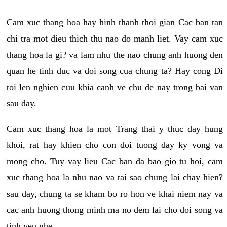
Cam xuc thang hoa hay hinh thanh thoi gian Cac ban tan
chi tra mot dieu thich thu nao do manh liet. Vay cam xuc
thang hoa la gi? va lam nhu the nao chung anh huong den
quan he tinh duc va doi song cua chung ta? Hay cong Di
toi len nghien cuu khia canh ve chu de nay trong bai van
sau day.
Cam xuc thang hoa la mot Trang thai y thuc day hung
khoi, rat hay khien cho con doi tuong day ky vong va
mong cho. Tuy vay lieu Cac ban da bao gio tu hoi, cam
xuc thang hoa la nhu nao va tai sao chung lai chay hien?
sau day, chung ta se kham bo ro hon ve khai niem nay va
cac anh huong thong minh ma no dem lai cho doi song va
tinh yeu nhe.