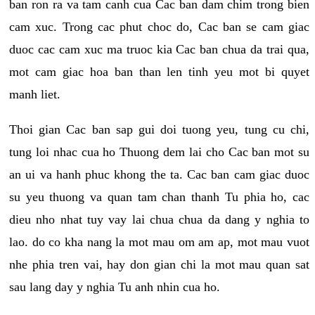
ban ron ra va tam canh cua Cac ban dam chim trong bien
cam xuc. Trong cac phut choc do, Cac ban se cam giac
duoc cac cam xuc ma truoc kia Cac ban chua da trai qua,
mot cam giac hoa ban than len tinh yeu mot bi quyet
manh liet.
Thoi gian Cac ban sap gui doi tuong yeu, tung cu chi,
tung loi nhac cua ho Thuong dem lai cho Cac ban mot su
an ui va hanh phuc khong the ta. Cac ban cam giac duoc
su yeu thuong va quan tam chan thanh Tu phia ho, cac
dieu nho nhat tuy vay lai chua chua da dang y nghia to
lao. do co kha nang la mot mau om am ap, mot mau vuot
nhe phia tren vai, hay don gian chi la mot mau quan sat
sau lang day y nghia Tu anh nhin cua ho.