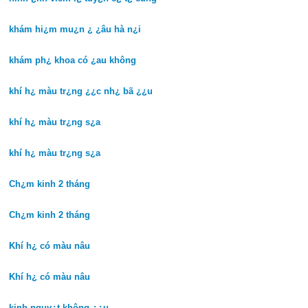
khám hi¿m mu¿n ¿ ¿âu hà n¿i
khám ph¿ khoa có ¿au không
khí h¿ màu tr¿ng ¿¿c nh¿ bã ¿¿u
khí h¿ màu tr¿ng s¿a
khí h¿ màu tr¿ng s¿a
Ch¿m kinh 2 tháng
Ch¿m kinh 2 tháng
Khí h¿ có màu nâu
Khí h¿ có màu nâu
kinh nguy¿t không ¿¿u