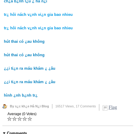
ch¿a b¿nh l¿u ¿ hà n¿i
tr¿ hôi nách v¿nh vi¿n gia bao nhieu
tr¿ hôi nách v¿nh vi¿n gia bao nhieu
hút thai có ¿au không
hút thai có ¿au không
¿¿i ti¿n ra máu khám ¿ ¿âu
¿¿i ti¿n ra máu khám ¿ ¿âu
hình ¿nh b¿nh tr¿
By s¿c kh¿e Hà N¿i Blog
16517 Views,
17 Comments
Flag
Average (0 Votes)
Comments