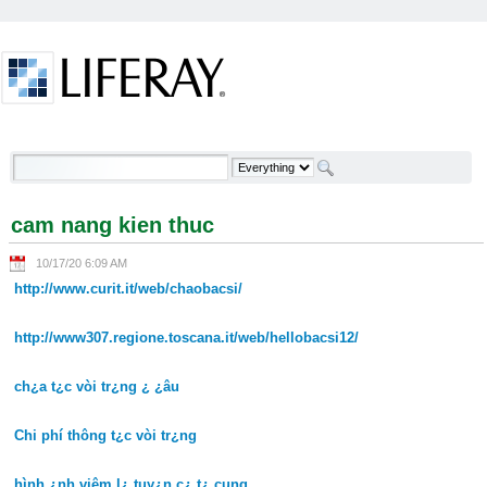
Skip to Content
cam nang kien thuc - Welcome
cam nang kien thuc
10/17/20 6:09 AM
http://www.curit.it/web/chaobacsi/
http://www307.regione.toscana.it/web/hellobacsi12/
ch¿a t¿c vòi tr¿ng ¿ ¿âu
Chi phí thông t¿c vòi tr¿ng
hình ¿nh viêm l¿ tuy¿n c¿ t¿ cung