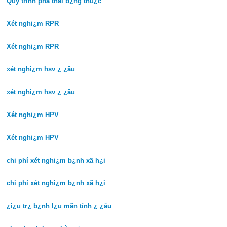
Quy trình phá thai b¿ng thu¿c
Xét nghi¿m RPR
Xét nghi¿m RPR
xét nghi¿m hsv ¿ ¿âu
xét nghi¿m hsv ¿ ¿âu
Xét nghi¿m HPV
Xét nghi¿m HPV
chi phí xét nghi¿m b¿nh xã h¿i
chi phí xét nghi¿m b¿nh xã h¿i
¿i¿u tr¿ b¿nh l¿u mãn tính ¿ ¿âu