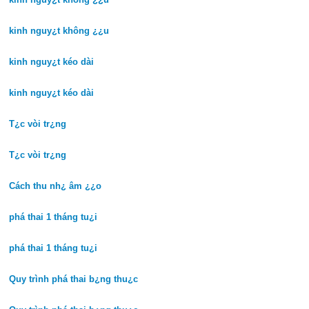
kinh nguy¿t không ¿¿u
kinh nguy¿t kéo dài
kinh nguy¿t kéo dài
T¿c vòi tr¿ng
T¿c vòi tr¿ng
Cách thu nh¿ âm ¿¿o
phá thai 1 tháng tu¿i
phá thai 1 tháng tu¿i
Quy trình phá thai b¿ng thu¿c