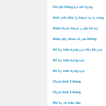
Chi phí thông t¿c vòi tr¿ng
hình ¿nh viêm l¿ tuy¿n c¿ t¿ cung
khám hi¿m mu¿n ¿ ¿âu hà n¿i
khám ph¿ khoa có ¿au không
khí h¿ màu tr¿ng ¿¿c nh¿ bã ¿¿u
khí h¿ màu tr¿ng s¿a
khí h¿ màu tr¿ng s¿a
Ch¿m kinh 2 tháng
Ch¿m kinh 2 tháng
Khí h¿ có màu nâu