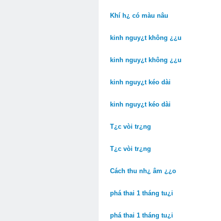
Khí h¿ có màu nâu
kinh nguy¿t không ¿¿u
kinh nguy¿t không ¿¿u
kinh nguy¿t kéo dài
kinh nguy¿t kéo dài
T¿c vòi tr¿ng
T¿c vòi tr¿ng
Cách thu nh¿ âm ¿¿o
phá thai 1 tháng tu¿i
phá thai 1 tháng tu¿i