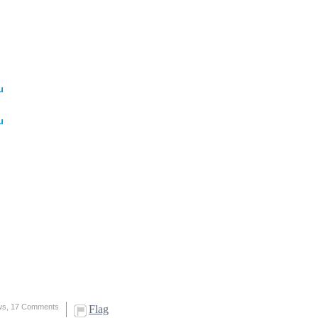
u
u
ws,
17 Comments
Flag