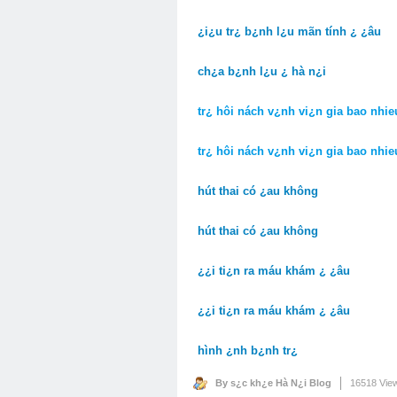
¿i¿u tr¿ b¿nh l¿u mãn tính ¿ ¿âu
ch¿a b¿nh l¿u ¿ hà n¿i
tr¿ hôi nách v¿nh vi¿n gia bao nhie
tr¿ hôi nách v¿nh vi¿n gia bao nhie
hút thai có ¿au không
hút thai có ¿au không
¿¿i ti¿n ra máu khám ¿ ¿âu
¿¿i ti¿n ra máu khám ¿ ¿âu
hình ¿nh b¿nh tr¿
By s¿c kh¿e Hà N¿i Blog
16518 Vie