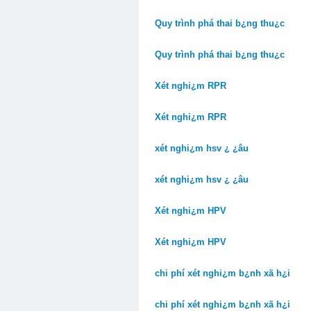
Quy trình phá thai b¿ng thu¿c
Quy trình phá thai b¿ng thu¿c
Xét nghi¿m RPR
Xét nghi¿m RPR
xét nghi¿m hsv ¿ ¿âu
xét nghi¿m hsv ¿ ¿âu
Xét nghi¿m HPV
Xét nghi¿m HPV
chi phí xét nghi¿m b¿nh xã h¿i
chi phí xét nghi¿m b¿nh xã h¿i