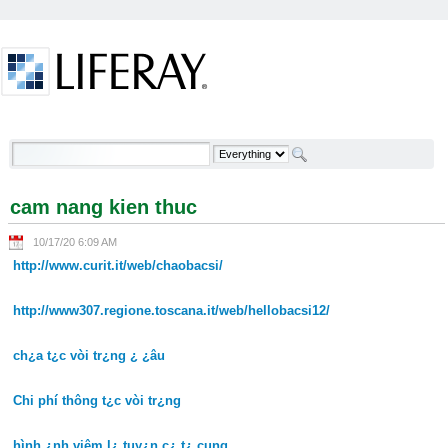
Skip to Content
cam nang kien thuc - Welcome
cam nang kien thuc
10/17/20 6:09 AM
http://www.curit.it/web/chaobacsi/
http://www307.regione.toscana.it/web/hellobacsi12/
ch¿a t¿c vòi tr¿ng ¿ ¿âu
Chi phí thông t¿c vòi tr¿ng
hình ¿nh viêm l¿ tuy¿n c¿ t¿ cung