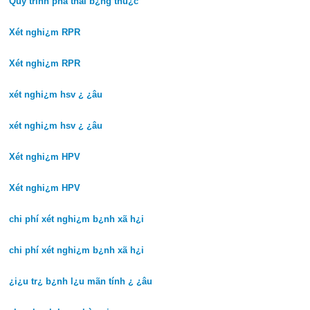
Quy trình phá thai b¿ng thu¿c
Xét nghi¿m RPR
Xét nghi¿m RPR
xét nghi¿m hsv ¿ ¿âu
xét nghi¿m hsv ¿ ¿âu
Xét nghi¿m HPV
Xét nghi¿m HPV
chi phí xét nghi¿m b¿nh xã h¿i
chi phí xét nghi¿m b¿nh xã h¿i
¿i¿u tr¿ b¿nh l¿u mãn tính ¿ ¿âu