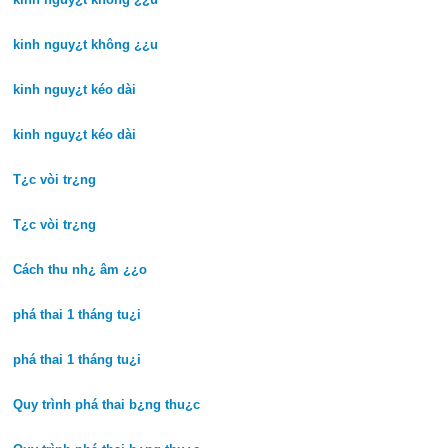
kinh nguy¿t không ¿¿u
kinh nguy¿t kéo dài
kinh nguy¿t kéo dài
T¿c vòi tr¿ng
T¿c vòi tr¿ng
Cách thu nh¿ âm ¿¿o
phá thai 1 tháng tu¿i
phá thai 1 tháng tu¿i
Quy trình phá thai b¿ng thu¿c