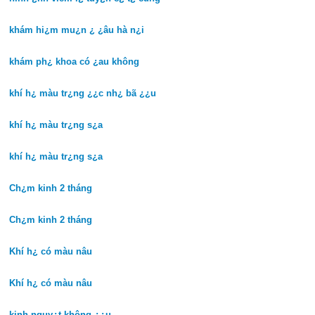
khám hi¿m mu¿n ¿ ¿âu hà n¿i
khám ph¿ khoa có ¿au không
khí h¿ màu tr¿ng ¿¿c nh¿ bã ¿¿u
khí h¿ màu tr¿ng s¿a
khí h¿ màu tr¿ng s¿a
Ch¿m kinh 2 tháng
Ch¿m kinh 2 tháng
Khí h¿ có màu nâu
Khí h¿ có màu nâu
kinh nguy¿t không ¿¿u