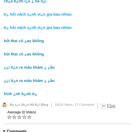
ch¿a b¿nh l¿u ¿ hà n¿i
tr¿ hôi nách v¿nh vi¿n gia bao nhieu
tr¿ hôi nách v¿nh vi¿n gia bao nhieu
hút thai có ¿au không
hút thai có ¿au không
¿¿i ti¿n ra máu khám ¿ ¿âu
¿¿i ti¿n ra máu khám ¿ ¿âu
hình ¿nh b¿nh tr¿
By s¿c kh¿e Hà N¿i Blog
16516 Views,
17 Comments
Flag
Average (0 Votes)
Comments