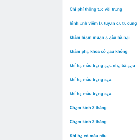
Chi phí thông t¿c vòi tr¿ng
hình ¿nh viêm l¿ tuy¿n c¿ t¿ cung
khám hi¿m mu¿n ¿ ¿âu hà n¿i
khám ph¿ khoa có ¿au không
khí h¿ màu tr¿ng ¿¿c nh¿ bã ¿¿u
khí h¿ màu tr¿ng s¿a
khí h¿ màu tr¿ng s¿a
Ch¿m kinh 2 tháng
Ch¿m kinh 2 tháng
Khí h¿ có màu nâu