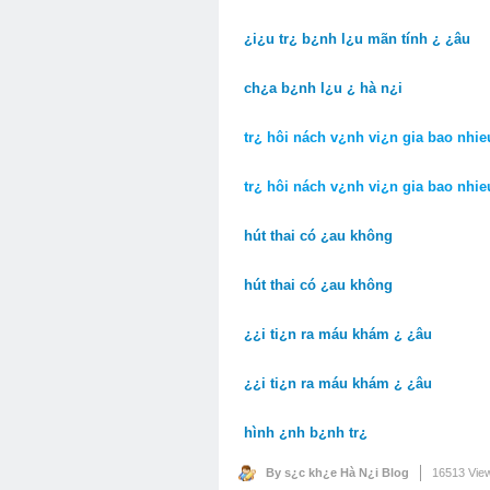
¿i¿u tr¿ b¿nh l¿u mãn tính ¿ ¿âu
ch¿a b¿nh l¿u ¿ hà n¿i
tr¿ hôi nách v¿nh vi¿n gia bao nhie
tr¿ hôi nách v¿nh vi¿n gia bao nhie
hút thai có ¿au không
hút thai có ¿au không
¿¿i ti¿n ra máu khám ¿ ¿âu
¿¿i ti¿n ra máu khám ¿ ¿âu
hình ¿nh b¿nh tr¿
By s¿c kh¿e Hà N¿i Blog
16513 Vie