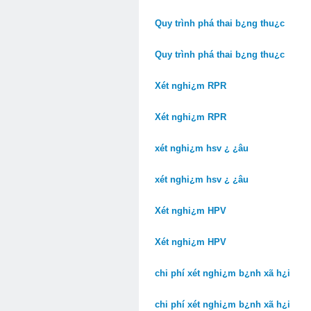
Quy trình phá thai b¿ng thu¿c
Quy trình phá thai b¿ng thu¿c
Xét nghi¿m RPR
Xét nghi¿m RPR
xét nghi¿m hsv ¿ ¿âu
xét nghi¿m hsv ¿ ¿âu
Xét nghi¿m HPV
Xét nghi¿m HPV
chi phí xét nghi¿m b¿nh xã h¿i
chi phí xét nghi¿m b¿nh xã h¿i