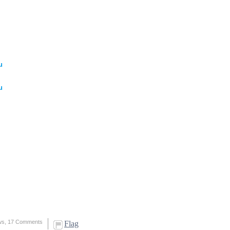
u
u
ws,
17 Comments
Flag