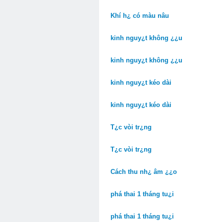
Khí h¿ có màu nâu
kinh nguy¿t không ¿¿u
kinh nguy¿t không ¿¿u
kinh nguy¿t kéo dài
kinh nguy¿t kéo dài
T¿c vòi tr¿ng
T¿c vòi tr¿ng
Cách thu nh¿ âm ¿¿o
phá thai 1 tháng tu¿i
phá thai 1 tháng tu¿i