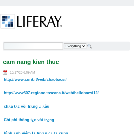
Skip to Content
cam nang kien thuc - Welcome
cam nang kien thuc
10/17/20 6:09 AM
http://www.curit.it/web/chaobacsi/
http://www307.regione.toscana.it/web/hellobacsi12/
ch¿a t¿c vòi tr¿ng ¿ ¿âu
Chi phí thông t¿c vòi tr¿ng
hình ¿nh viêm l¿ tuy¿n c¿ t¿ cung