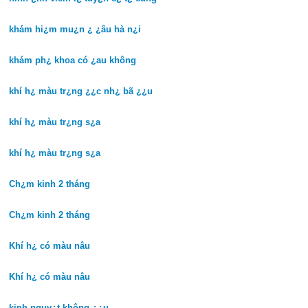
khám hi¿m mu¿n ¿ ¿âu hà n¿i
khám ph¿ khoa có ¿au không
khí h¿ màu tr¿ng ¿¿c nh¿ bã ¿¿u
khí h¿ màu tr¿ng s¿a
khí h¿ màu tr¿ng s¿a
Ch¿m kinh 2 tháng
Ch¿m kinh 2 tháng
Khí h¿ có màu nâu
Khí h¿ có màu nâu
kinh nguy¿t không ¿¿u