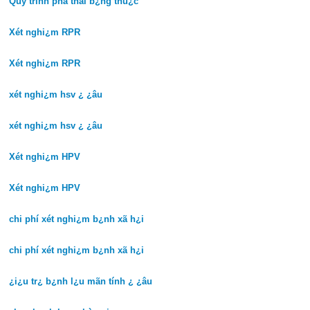
Quy trình phá thai b¿ng thu¿c
Xét nghi¿m RPR
Xét nghi¿m RPR
xét nghi¿m hsv ¿ ¿âu
xét nghi¿m hsv ¿ ¿âu
Xét nghi¿m HPV
Xét nghi¿m HPV
chi phí xét nghi¿m b¿nh xã h¿i
chi phí xét nghi¿m b¿nh xã h¿i
¿i¿u tr¿ b¿nh l¿u mãn tính ¿ ¿âu