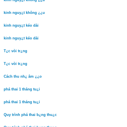
kinh nguy¿t không ¿¿u
kinh nguy¿t kéo dài
kinh nguy¿t kéo dài
T¿c vòi tr¿ng
T¿c vòi tr¿ng
Cách thu nh¿ âm ¿¿o
phá thai 1 tháng tu¿i
phá thai 1 tháng tu¿i
Quy trình phá thai b¿ng thu¿c