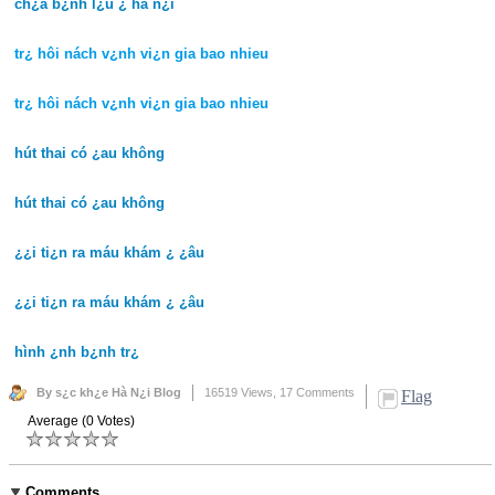
ch¿a b¿nh l¿u ¿ hà n¿i
tr¿ hôi nách v¿nh vi¿n gia bao nhieu
tr¿ hôi nách v¿nh vi¿n gia bao nhieu
hút thai có ¿au không
hút thai có ¿au không
¿¿i ti¿n ra máu khám ¿ ¿âu
¿¿i ti¿n ra máu khám ¿ ¿âu
hình ¿nh b¿nh tr¿
By s¿c kh¿e Hà N¿i Blog
16519 Views,
17 Comments
Flag
Average (0 Votes)
Comments