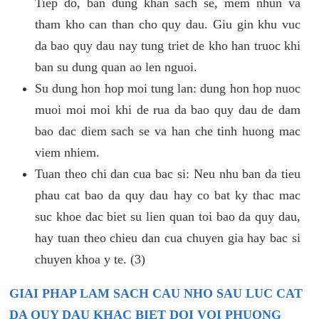
Tiep do, ban dung khan sach se, mem nhun va
tham kho can than cho quy dau. Giu gin khu vuc
da bao quy dau nay tung triet de kho han truoc khi
ban su dung quan ao len nguoi.
Su dung hon hop moi tung lan: dung hon hop nuoc
muoi moi moi khi de rua da bao quy dau de dam
bao dac diem sach se va han che tinh huong mac
viem nhiem.
Tuan theo chi dan cua bac si: Neu nhu ban da tieu
phau cat bao da quy dau hay co bat ky thac mac
suc khoe dac biet su lien quan toi bao da quy dau,
hay tuan theo chieu dan cua chuyen gia hay bac si
chuyen khoa y te. (3)
GIAI PHAP LAM SACH CAU NHO SAU LUC CAT
DA QUY DAU KHAC BIET DOI VOI PHUONG