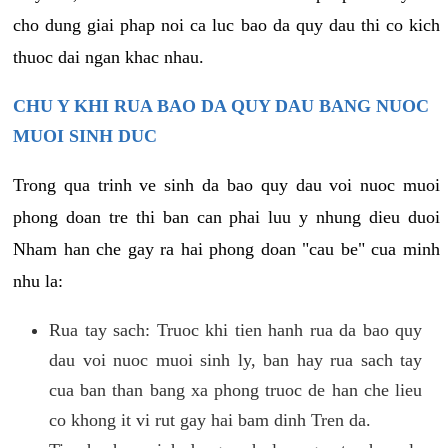
cho dung giai phap noi ca luc bao da quy dau thi co kich
thuoc dai ngan khac nhau.
CHU Y KHI RUA BAO DA QUY DAU BANG NUOC
MUOI SINH DUC
Trong qua trinh ve sinh da bao quy dau voi nuoc muoi
phong doan tre thi ban can phai luu y nhung dieu duoi
Nham han che gay ra hai phong doan "cau be" cua minh
nhu la:
Rua tay sach: Truoc khi tien hanh rua da bao quy
dau voi nuoc muoi sinh ly, ban hay rua sach tay
cua ban than bang xa phong truoc de han che lieu
co khong it vi rut gay hai bam dinh Tren da.