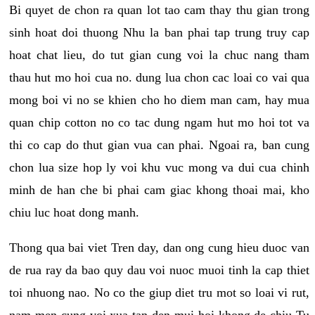
Bi quyet de chon ra quan lot tao cam thay thu gian trong
sinh hoat doi thuong Nhu la ban phai tap trung truy cap
hoat chat lieu, do tut gian cung voi la chuc nang tham
thau hut mo hoi cua no. dung lua chon cac loai co vai qua
mong boi vi no se khien cho ho diem man cam, hay mua
quan chip cotton no co tac dung ngam hut mo hoi tot va
thi co cap do thut gian vua can phai. Ngoai ra, ban cung
chon lua size hop ly voi khu vuc mong va dui cua chinh
minh de han che bi phai cam giac khong thoai mai, kho
chiu luc hoat dong manh.
Thong qua bai viet Tren day, dan ong cung hieu duoc van
de rua ray da bao quy dau voi nuoc muoi tinh la cap thiet
toi nhuong nao. No co the giup diet tru mot so loai vi rut,
nam men cung voi xua tan den mui hoi khong de chiu Tu