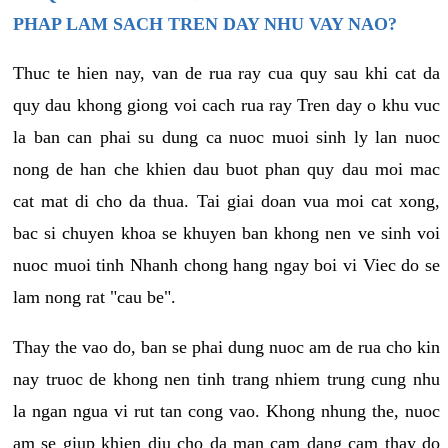
PHAP LAM SACH TREN DAY NHU VAY NAO?
Thuc te hien nay, van de rua ray cua quy sau khi cat da
quy dau khong giong voi cach rua ray Tren day o khu vuc
la ban can phai su dung ca nuoc muoi sinh ly lan nuoc
nong de han che khien dau buot phan quy dau moi mac
cat mat di cho da thua. Tai giai doan vua moi cat xong,
bac si chuyen khoa se khuyen ban khong nen ve sinh voi
nuoc muoi tinh Nhanh chong hang ngay boi vi Viec do se
lam nong rat "cau be".
Thay the vao do, ban se phai dung nuoc am de rua cho kin
nay truoc de khong nen tinh trang nhiem trung cung nhu
la ngan ngua vi rut tan cong vao. Khong nhung the, nuoc
am se giup khien diu cho da man cam dang cam thay do