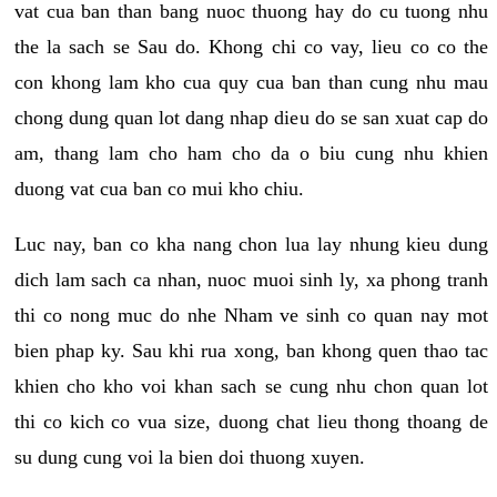
vat cua ban than bang nuoc thuong hay do cu tuong nhu
the la sach se Sau do. Khong chi co vay, lieu co co the
con khong lam kho cua quy cua ban than cung nhu mau
chong dung quan lot dang nhap dieu do se san xuat cap do
am, thang lam cho ham cho da o biu cung nhu khien
duong vat cua ban co mui kho chiu.
Luc nay, ban co kha nang chon lua lay nhung kieu dung
dich lam sach ca nhan, nuoc muoi sinh ly, xa phong tranh
thi co nong muc do nhe Nham ve sinh co quan nay mot
bien phap ky. Sau khi rua xong, ban khong quen thao tac
khien cho kho voi khan sach se cung nhu chon quan lot
thi co kich co vua size, duong chat lieu thong thoang de
su dung cung voi la bien doi thuong xuyen.