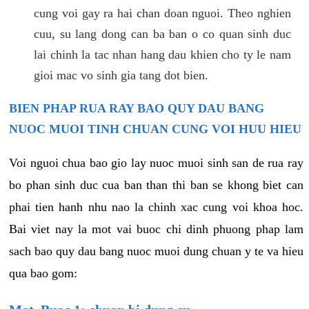
cung voi gay ra hai chan doan nguoi. Theo nghien
cuu, su lang dong can ba ban o co quan sinh duc
lai chinh la tac nhan hang dau khien cho ty le nam
gioi mac vo sinh gia tang dot bien.
BIEN PHAP RUA RAY BAO QUY DAU BANG
NUOC MUOI TINH CHUAN CUNG VOI HUU HIEU
Voi nguoi chua bao gio lay nuoc muoi sinh san de rua ray
bo phan sinh duc cua ban than thi ban se khong biet can
phai tien hanh nhu nao la chinh xac cung voi khoa hoc.
Bai viet nay la mot vai buoc chi dinh phuong phap lam
sach bao quy dau bang nuoc muoi dung chuan y te va hieu
qua bao gom: