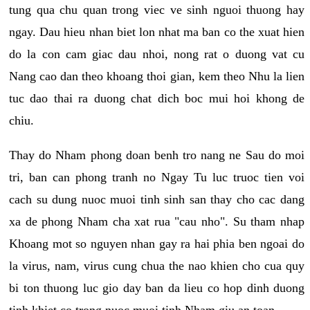
tung qua chu quan trong viec ve sinh nguoi thuong hay
ngay. Dau hieu nhan biet lon nhat ma ban co the xuat hien
do la con cam giac dau nhoi, nong rat o duong vat cu
Nang cao dan theo khoang thoi gian, kem theo Nhu la lien
tuc dao thai ra duong chat dich boc mui hoi khong de
chiu.
Thay do Nham phong doan benh tro nang ne Sau do moi
tri, ban can phong tranh no Ngay Tu luc truoc tien voi
cach su dung nuoc muoi tinh sinh san thay cho cac dang
xa de phong Nham cha xat rua "cau nho". Su tham nhap
Khoang mot so nguyen nhan gay ra hai phia ben ngoai do
la virus, nam, virus cung chua the nao khien cho cua quy
bi ton thuong luc gio day ban da lieu co hop dinh duong
tinh khiet co trong nuoc muoi tinh Nham giu an toan.