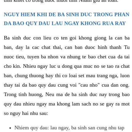
NGUY HIEM KHI DE BA SINH DUC TRONG PHAN
DA BAO QUY DAU LAU NGAY KHONG RUA RAY
Ba sinh duc con lieu co ten goi khong giong la can ba
ban, day la cac chat thai, can ban duoc hinh thanh Tu
nuoc tieu, tuyen ba nhon va nhung te bao chet cua da tai
cho kin. Nhieu ngay luc u dong qua muc no se tao ra chat
ban, chung thuong hay thi co loai set mau trang nga, luon
thay tai da bao quy dau cung voi "cau nho" cua dan ong.
Trong tinh huong, Neu ma de ba sinh duc nay trong bao
quy dau nhieu ngay ma khong lam sach no se gay ra mot
so nguy hai nhu sau:
Nhiem quy dau: lau ngay, ba sinh san cung nhu tap