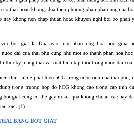
 co thai hoac khong, dua theo phuong phap phan ung cua bot
ap nay khong nen chap thuan hoac khuyen nghi boi bo phan y
i voi bot giat la Dua vao mot phan ung hoa hoc giua 
g nuoc dai cua thai phu cung nhu mot so thanh phan hoa hoc
i thoi ky mang thai va xuat hien kip thoi trong nuoc dai cua
 nen thiet ke de phat hien hCG trong nuoc tieu cua thai phu,
 dung trong truong hop do hCG khong cao trong cap tinh cu
g bot giat cung co the gay ra ket qua khong chuan xac hay de
an xac. (1)
HAI BANG BOT GIAT