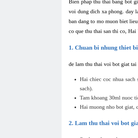
Bien phap thu thai bang bot g
voi dung dich xa phong. day l
ban dang to mo muon biet lieu
co que thu thai san thi co, Ha
1. Chuan bi nhung thiet bi
de lam thu thai voi bot giat ta
Hai chiec coc nhua sach 
sach).
Tam khoang 30ml nuoc tieu
Hai muong nho bot giat, c
2. Lam thu thai voi bot gi