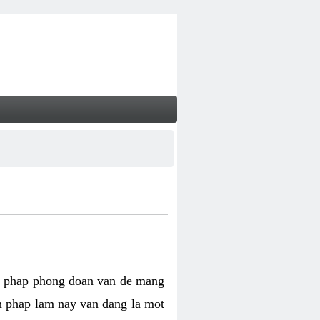
iai phap phong doan van de mang
en phap lam nay van dang la mot