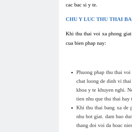
cac bac si y te.
CHU Y LUC THU THAI B
Khi thu thai voi xa phong giat
cua bien phap nay:
Phuong phap thu thai voi
chat luong de dinh vi tha
khoa y te khuyen nghi. Ne
tien nhu que thu thai ha
Khi thu thai bang xa de 
nhu bot giat. dam bao du
thang doi voi da hoac ni