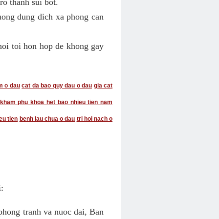
ro thanh sui bot.
luong dung dich xa phong can
phoi toi hon hop de khong gay
om o dau
cat da bao quy dau o dau
gia cat
 kham phu khoa het bao nhieu tien nam
eu tien
benh lau chua o dau
tri hoi nach o
:
 phong tranh va nuoc dai, Ban