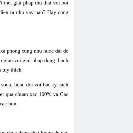
 the, giai phap thu thai voi bot
dien ra nhu vay nao? Hay cung
ua xa phong cung nhu nuoc dai de
n gian voi giai phap dung thanh
 tuy thich.
 soda, hoac doi voi bat ky cach
 ket qua chuan xac 100% va Cac
xac hon.
thuc chua dang chat luong de xac