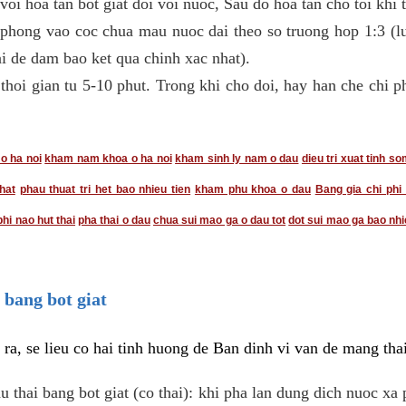
i hoa tan bot giat doi voi nuoc, Sau do hoa tan cho toi khi t
 phong vao coc chua mau nuoc dai theo so truong hop 1:3 (
ai de dam bao ket qua chinh xac nhat).
thoi gian tu 5-10 phut. Trong khi cho doi, hay han che chi 
o ha noi
kham nam khoa o ha noi
kham sinh ly nam o dau
dieu tri xuat tinh s
hat
phau thuat tri het bao nhieu tien
kham phu khoa o dau
Bang gia chi phi
phi nao hut thai
pha thai o dau
chua sui mao ga o dau tot
dot sui mao ga bao nhi
i bang bot giat
ra, se lieu co hai tinh huong de Ban dinh vi van de mang thai
u thai bang bot giat (co thai): khi pha lan dung dich nuoc xa