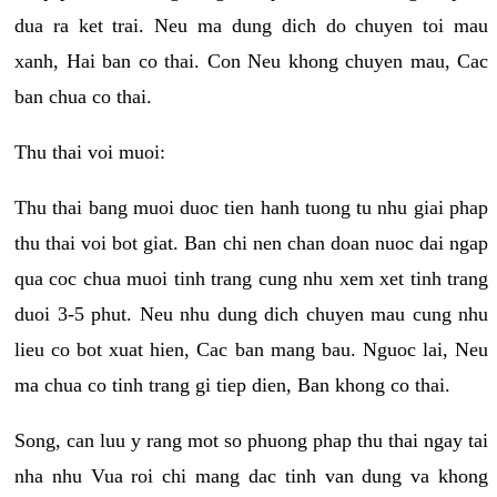
dua ra ket trai. Neu ma dung dich do chuyen toi mau
xanh, Hai ban co thai. Con Neu khong chuyen mau, Cac
ban chua co thai.
Thu thai voi muoi:
Thu thai bang muoi duoc tien hanh tuong tu nhu giai phap
thu thai voi bot giat. Ban chi nen chan doan nuoc dai ngap
qua coc chua muoi tinh trang cung nhu xem xet tinh trang
duoi 3-5 phut. Neu nhu dung dich chuyen mau cung nhu
lieu co bot xuat hien, Cac ban mang bau. Nguoc lai, Neu
ma chua co tinh trang gi tiep dien, Ban khong co thai.
Song, can luu y rang mot so phuong phap thu thai ngay tai
nha nhu Vua roi chi mang dac tinh van dung va khong