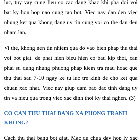
luc, tuy vay cung lieu co cac dang khac khi pha doi voi
bat ky hon hop nao cung tao bot. Viec nay dan den viec
nhung ket qua khong dang uy tin cung voi co the dan den
nham lan.
Vi the, khong nen tin nhiem qua do vao bien phap thu thai
voi bot giat. de phat hien bieu hien co bau kip thoi, can
phai su dung nhung phuong phap kiem tra mau hoac que
thu thai sau 7-10 ngay ke tu luc tre kinh de cho ket qua
chuan xac nhat. Viec nay giup dam bao dac tinh dang uy
tin va hieu qua trong viec xac dinh thoi ky thai nghen. (3)
CO CAN THU THAI BANG XA PHONG TRANH
KHONG?
Cach thu thai bang bot giat, Mac du chua day hop ly xac