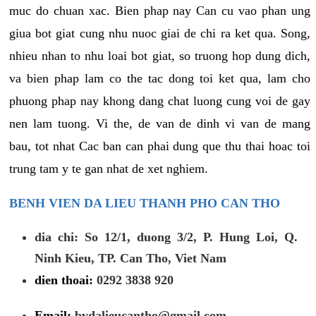
muc do chuan xac. Bien phap nay Can cu vao phan ung
giua bot giat cung nhu nuoc giai de chi ra ket qua. Song,
nhieu nhan to nhu loai bot giat, so truong hop dung dich,
va bien phap lam co the tac dong toi ket qua, lam cho
phuong phap nay khong dang chat luong cung voi de gay
nen lam tuong. Vi the, de van de dinh vi van de mang
bau, tot nhat Cac ban can phai dung que thu thai hoac toi
trung tam y te gan nhat de xet nghiem.
BENH VIEN DA LIEU THANH PHO CAN THO
dia chi: So 12/1, duong 3/2, P. Hung Loi, Q.
Ninh Kieu, TP. Can Tho, Viet Nam
dien thoai:
0292 3838 920
Email:
bvdalieucantho@gmail.com