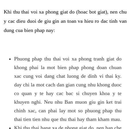
Khi thu thai voi xa phong giat do (hoac bot giat), nen chu
y cac dieu duoi de giu gin an toan va hieu ro dac tinh van
dung cua bien phap nay:
Phuong phap thu thai voi xa phong tranh giat do
khong phai la mot bien phap phong doan chuan
xac cung voi dang chat luong de dinh vi thai ky.
day chi la mot cach dan gian cung nhu khong duoc
co quan y te hay cac bac si chuyen khoa y te
khuyen nghi. Neu nhu Ban muon giu gin ket trai
chinh xac, can phai lay mot so phuong phap thu
thai tien tien nhu que thu thai hay tham kham mau.
Khi thu thai bang xa de phong giat do, nen han che