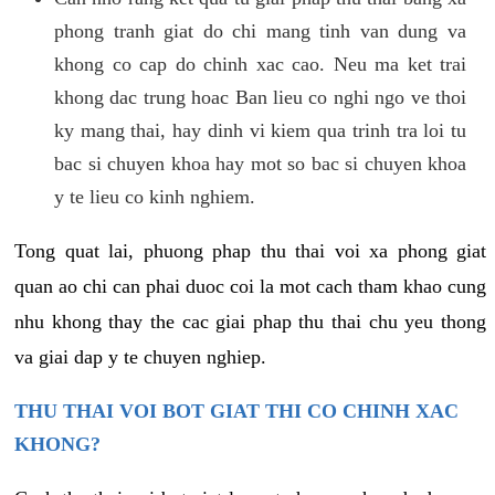
phong tranh giat do chi mang tinh van dung va
khong co cap do chinh xac cao. Neu ma ket trai
khong dac trung hoac Ban lieu co nghi ngo ve thoi
ky mang thai, hay dinh vi kiem qua trinh tra loi tu
bac si chuyen khoa hay mot so bac si chuyen khoa
y te lieu co kinh nghiem.
Tong quat lai, phuong phap thu thai voi xa phong giat
quan ao chi can phai duoc coi la mot cach tham khao cung
nhu khong thay the cac giai phap thu thai chu yeu thong
va giai dap y te chuyen nghiep.
THU THAI VOI BOT GIAT THI CO CHINH XAC
KHONG?