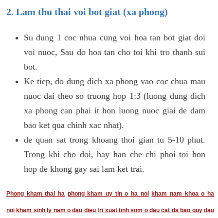
2. Lam thu thai voi bot giat (xa phong)
Su dung 1 coc nhua cung voi hoa tan bot giat doi
voi nuoc, Sau do hoa tan cho toi khi tro thanh sui
bot.
Ke tiep, do dung dich xa phong vao coc chua mau
nuoc dai theo so truong hop 1:3 (luong dung dich
xa phong can phai it hon luong nuoc giai de dam
bao ket qua chinh xac nhat).
de quan sat trong khoang thoi gian tu 5-10 phut.
Trong khi cho doi, hay han che chi phoi toi hon
hop de khong gay sai lam ket trai.
Phong kham thai ha
phong kham uy tin o ha noi
kham nam khoa o ha
noi
kham sinh ly nam o dau
dieu tri xuat tinh som o dau
cat da bao quy dau