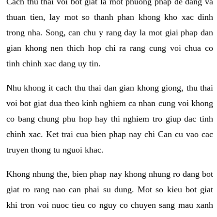
Cach thu thai voi bot giat la mot phuong phap de dang va
thuan tien, lay mot so thanh phan khong kho xac dinh
trong nha. Song, can chu y rang day la mot giai phap dan
gian khong nen thich hop chi ra rang cung voi chua co
tinh chinh xac dang uy tin.
Nhu khong it cach thu thai dan gian khong giong, thu thai
voi bot giat dua theo kinh nghiem ca nhan cung voi khong
co bang chung phu hop hay thi nghiem tro giup dac tinh
chinh xac. Ket trai cua bien phap nay chi Can cu vao cac
truyen thong tu nguoi khac.
Khong nhung the, bien phap nay khong nhung ro dang bot
giat ro rang nao can phai su dung. Mot so kieu bot giat
khi tron voi nuoc tieu co nguy co chuyen sang mau xanh