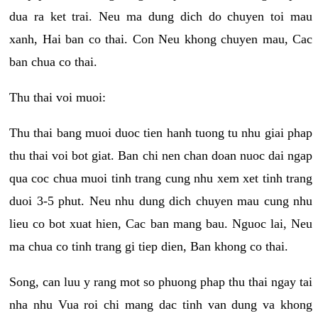
dua ra ket trai. Neu ma dung dich do chuyen toi mau
xanh, Hai ban co thai. Con Neu khong chuyen mau, Cac
ban chua co thai.
Thu thai voi muoi:
Thu thai bang muoi duoc tien hanh tuong tu nhu giai phap
thu thai voi bot giat. Ban chi nen chan doan nuoc dai ngap
qua coc chua muoi tinh trang cung nhu xem xet tinh trang
duoi 3-5 phut. Neu nhu dung dich chuyen mau cung nhu
lieu co bot xuat hien, Cac ban mang bau. Nguoc lai, Neu
ma chua co tinh trang gi tiep dien, Ban khong co thai.
Song, can luu y rang mot so phuong phap thu thai ngay tai
nha nhu Vua roi chi mang dac tinh van dung va khong