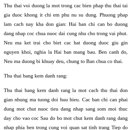
Thu thai voi duong la mot trong cac bien phap thu thai tai
gia duoc khong it chi em phu nu su dung. Phuong phap
lam cach nay kha don gian: Hai ban chi can bo duong
dang nhap coc chua nuoc dai cung nhu cho trong vai phut.
Neu ma ket trai cho biet cac hat duong duoc giu gin
nguyen khoi, nghia la Hai ban mang bau. Ben canh do,
Neu ma duong bi khuay deu, chung to Ban chua co thai.
Thu thai bang kem danh rang:
Thu thai bang kem danh rang la mot cach thu thai don
gian nhung ma tuong doi huu hieu. Cac ban chi can phai
dung mot chut nuoc tieu dang nhap sang som moi thuc
day cho vao coc Sau do bo mot chut kem danh rang dang
nhap phia ben trong cung voi quan sat tinh trang Tiep do