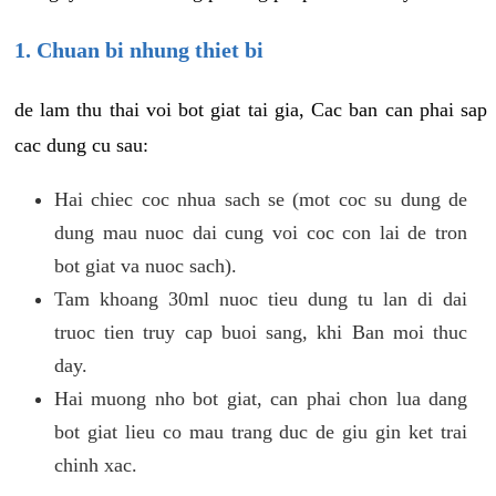
1. Chuan bi nhung thiet bi
de lam thu thai voi bot giat tai gia, Cac ban can phai sap
cac dung cu sau:
Hai chiec coc nhua sach se (mot coc su dung de
dung mau nuoc dai cung voi coc con lai de tron
bot giat va nuoc sach).
Tam khoang 30ml nuoc tieu dung tu lan di dai
truoc tien truy cap buoi sang, khi Ban moi thuc
day.
Hai muong nho bot giat, can phai chon lua dang
bot giat lieu co mau trang duc de giu gin ket trai
chinh xac.