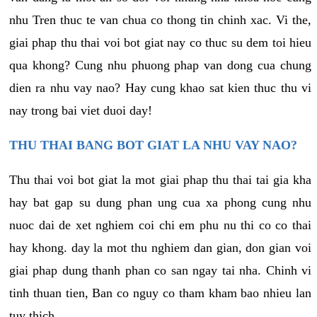
nhu Tren thuc te van chua co thong tin chinh xac. Vi the,
giai phap thu thai voi bot giat nay co thuc su dem toi hieu
qua khong? Cung nhu phuong phap van dong cua chung
dien ra nhu vay nao? Hay cung khao sat kien thuc thu vi
nay trong bai viet duoi day!
THU THAI BANG BOT GIAT LA NHU VAY NAO?
Thu thai voi bot giat la mot giai phap thu thai tai gia kha
hay bat gap su dung phan ung cua xa phong cung nhu
nuoc dai de xet nghiem coi chi em phu nu thi co co thai
hay khong. day la mot thu nghiem dan gian, don gian voi
giai phap dung thanh phan co san ngay tai nha. Chinh vi
tinh thuan tien, Ban co nguy co tham kham bao nhieu lan
tuy thich.