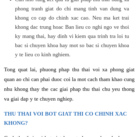
phong tranh giat do chi mang tinh van dung va
khong co cap do chinh xac cao. Neu ma ket trai
khong dac trung hoac Ban lieu co nghi ngo ve thoi
ky mang thai, hay dinh vi kiem qua trinh tra loi tu
bac si chuyen khoa hay mot so bac si chuyen khoa
y te lieu co kinh nghiem.
Tong quat lai, phuong phap thu thai voi xa phong giat
quan ao chi can phai duoc coi la mot cach tham khao cung
nhu khong thay the cac giai phap thu thai chu yeu thong
va giai dap y te chuyen nghiep.
THU THAI VOI BOT GIAT THI CO CHINH XAC
KHONG?