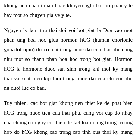
khong nen chap thuan hoac khuyen nghi boi bo phan y te
hay mot so chuyen gia ve y te.
Nguyen ly lam thu thai doi voi bot giat la Dua vao mot
phan ung hoa hoc giua hormon hCG (human chorionic
gonadotropin) thi co mat trong nuoc dai cua thai phu cung
nhu mot so thanh phan hoa hoc trong bot giat. Hormon
hCG la hormone duoc san sinh trong khi thoi ky mang
thai va xuat hien kip thoi trong nuoc dai cua chi em phu
nu duoi luc co bau.
Tuy nhien, cac bot giat khong nen thiet ke de phat hien
hCG trong nuoc tieu cua thai phu, cung voi cap do nhay
cua chung co nguy co thieu de ket luan dung trong truong
hop do hCG khong cao trong cap tinh cua thoi ky mang