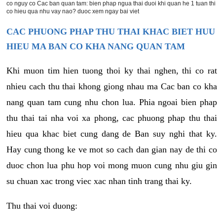
co nguy co Cac ban quan tam: bien phap ngua thai duoi khi quan he 1 tuan thi
co hieu qua nhu vay nao? duoc xem ngay bai viet
CAC PHUONG PHAP THU THAI KHAC BIET HUU
HIEU MA BAN CO KHA NANG QUAN TAM
Khi muon tim hien tuong thoi ky thai nghen, thi co rat
nhieu cach thu thai khong giong nhau ma Cac ban co kha
nang quan tam cung nhu chon lua. Phia ngoai bien phap
thu thai tai nha voi xa phong, cac phuong phap thu thai
hieu qua khac biet cung dang de Ban suy nghi that ky.
Hay cung thong ke ve mot so cach dan gian nay de thi co
duoc chon lua phu hop voi mong muon cung nhu giu gin
su chuan xac trong viec xac nhan tinh trang thai ky.
Thu thai voi duong: