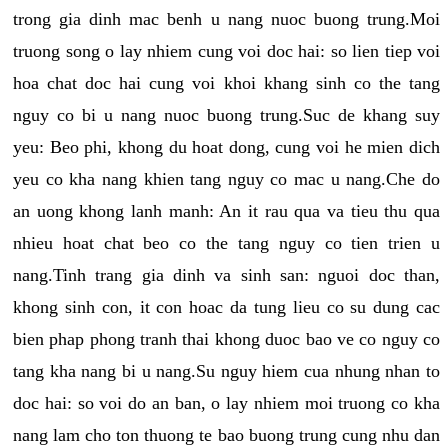
trong gia dinh mac benh u nang nuoc buong trung.Moi
truong song o lay nhiem cung voi doc hai: so lien tiep voi
hoa chat doc hai cung voi khoi khang sinh co the tang
nguy co bi u nang nuoc buong trung.Suc de khang suy
yeu: Beo phi, khong du hoat dong, cung voi he mien dich
yeu co kha nang khien tang nguy co mac u nang.Che do
an uong khong lanh manh: An it rau qua va tieu thu qua
nhieu hoat chat beo co the tang nguy co tien trien u
nang.Tinh trang gia dinh va sinh san: nguoi doc than,
khong sinh con, it con hoac da tung lieu co su dung cac
bien phap phong tranh thai khong duoc bao ve co nguy co
tang kha nang bi u nang.Su nguy hiem cua nhung nhan to
doc hai: so voi do an ban, o lay nhiem moi truong co kha
nang lam cho ton thuong te bao buong trung cung nhu dan