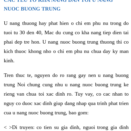
NUOC BUONG TRUNG
U nang thuong hay phat hien o chi em phu nu trong do
tuoi tu 30 den 40, Mac du cung co kha nang tiep dien tai
phai dep tre hon. U nang nuoc buong trung thuong thi co
kich thuoc khong nho o chi em phu nu chua day ky man
kinh.
Tren thuc te, nguyen do ro rang gay nen u nang buong
trung Noi chung cung nhu u nang nuoc buong trung ke
rieng van chua toi xac dinh ro. Tuy vay, co cac nhan to
nguy co duoc xac dinh giup dang nhap qua trinh phat trien
cua u nang nuoc buong trung, bao gom:
< >Di truyen: co tien su gia dinh, nguoi trong gia dinh