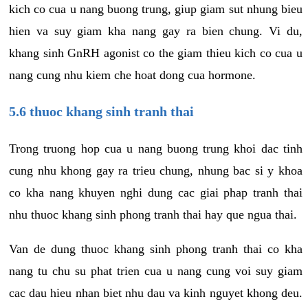
kich co cua u nang buong trung, giup giam sut nhung bieu
hien va suy giam kha nang gay ra bien chung. Vi du,
khang sinh GnRH agonist co the giam thieu kich co cua u
nang cung nhu kiem che hoat dong cua hormone.
5.6 thuoc khang sinh tranh thai
Trong truong hop cua u nang buong trung khoi dac tinh
cung nhu khong gay ra trieu chung, nhung bac si y khoa
co kha nang khuyen nghi dung cac giai phap tranh thai
nhu thuoc khang sinh phong tranh thai hay que ngua thai.
Van de dung thuoc khang sinh phong tranh thai co kha
nang tu chu su phat trien cua u nang cung voi suy giam
cac dau hieu nhan biet nhu dau va kinh nguyet khong deu.