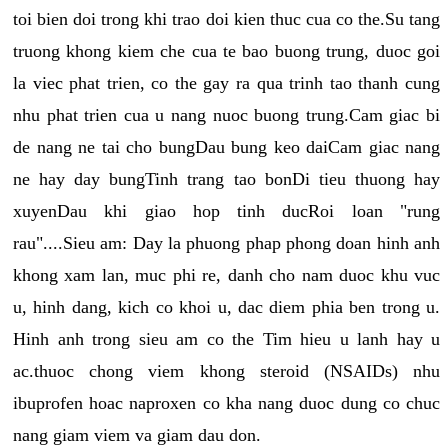
toi bien doi trong khi trao doi kien thuc cua co the.Su tang
truong khong kiem che cua te bao buong trung, duoc goi
la viec phat trien, co the gay ra qua trinh tao thanh cung
nhu phat trien cua u nang nuoc buong trung.Cam giac bi
de nang ne tai cho bungDau bung keo daiCam giac nang
ne hay day bungTinh trang tao bonDi tieu thuong hay
xuyenDau khi giao hop tinh ducRoi loan "rung
rau"....Sieu am: Day la phuong phap phong doan hinh anh
khong xam lan, muc phi re, danh cho nam duoc khu vuc
u, hinh dang, kich co khoi u, dac diem phia ben trong u.
Hinh anh trong sieu am co the Tim hieu u lanh hay u
ac.thuoc chong viem khong steroid (NSAIDs) nhu
ibuprofen hoac naproxen co kha nang duoc dung co chuc
nang giam viem va giam dau don.