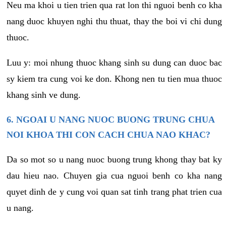
Neu ma khoi u tien trien qua rat lon thi nguoi benh co kha
nang duoc khuyen nghi thu thuat, thay the boi vi chi dung
thuoc.
Luu y: moi nhung thuoc khang sinh su dung can duoc bac
sy kiem tra cung voi ke don. Khong nen tu tien mua thuoc
khang sinh ve dung.
6. NGOAI U NANG NUOC BUONG TRUNG CHUA
NOI KHOA THI CON CACH CHUA NAO KHAC?
Da so mot so u nang nuoc buong trung khong thay bat ky
dau hieu nao. Chuyen gia cua nguoi benh co kha nang
quyet dinh de y cung voi quan sat tinh trang phat trien cua
u nang.