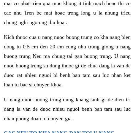
mat co phat trien qua muc khong it tinh mach hoac thi co
cac nhu Tren be mat hoac trong long u la nhung trieu
chung nghi ngo ung thu hoa .
Kich thuoc cua u nang nuoc buong trung co kha nang bien
dong tu 0.5 cm den 20 cm cung nhu trong giong u nang
buong trung Neu ma chung tai gan buong trung. U nang
nuoc buong trung su dung thuoc gi de chua dang la van de
duoc rat nhieu nguoi bi benh ban tam sau luc nhan ket
luan tu bac si chuyen khoa.
U nang nuoc buong trung dung khang sinh gi de dieu tri
dang la van de duoc nhieu nguoi benh ban tam sau luc
nhan phong doan tu chuyen gia.
CAC YEU TO KHA NANG DAN TOI U NANG