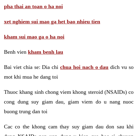
pha thai an toan o ha noi
xet nghiem sui mao ga het bao nhieu tien
kham sui mao ga o ha noi
Benh vien
kham benh lau
Bai viet chia se: Dia chi
chua hoi nach o dau
dich vu so
mot khi mua he dang toi
Thuoc khang sinh chong viem khong steroid (NSAIDs) co
cong dung suy giam dau, giam viem do u nang nuoc
buong trung dan toi
Cac co the khong cam thay suy giam dau don sau khi