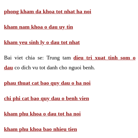
phong kham da khoa tot nhat ha noi
kham nam khoa o dau uy tin
kham yeu sinh ly o dau tot nhat
Bai viet chia se: Trung tam
dieu tri xuat tinh som o
dau
co dich vu tot danh cho nguoi benh.
phau thuat cat bao quy dau o ha noi
chi phi cat bao quy dau o benh vien
kham phu khoa o dau tot ha noi
kham phu khoa bao nhieu tien