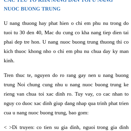
NUOC BUONG TRUNG
U nang thuong hay phat hien o chi em phu nu trong do
tuoi tu 30 den 40, Mac du cung co kha nang tiep dien tai
phai dep tre hon. U nang nuoc buong trung thuong thi co
kich thuoc khong nho o chi em phu nu chua day ky man
kinh.
Tren thuc te, nguyen do ro rang gay nen u nang buong
trung Noi chung cung nhu u nang nuoc buong trung ke
rieng van chua toi xac dinh ro. Tuy vay, co cac nhan to
nguy co duoc xac dinh giup dang nhap qua trinh phat trien
cua u nang nuoc buong trung, bao gom:
< >Di truyen: co tien su gia dinh, nguoi trong gia dinh