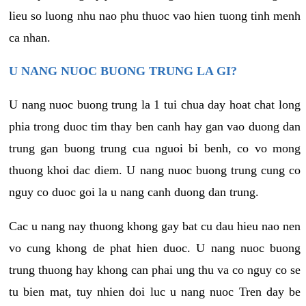
lieu so luong nhu nao phu thuoc vao hien tuong tinh menh
ca nhan.
U NANG NUOC BUONG TRUNG LA GI?
U nang nuoc buong trung la 1 tui chua day hoat chat long
phia trong duoc tim thay ben canh hay gan vao duong dan
trung gan buong trung cua nguoi bi benh, co vo mong
thuong khoi dac diem. U nang nuoc buong trung cung co
nguy co duoc goi la u nang canh duong dan trung.
Cac u nang nay thuong khong gay bat cu dau hieu nao nen
vo cung khong de phat hien duoc. U nang nuoc buong
trung thuong hay khong can phai ung thu va co nguy co se
tu bien mat, tuy nhien doi luc u nang nuoc Tren day be