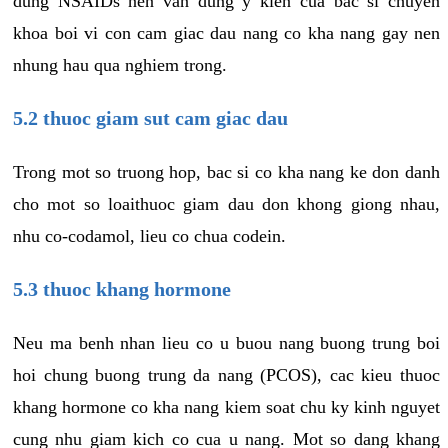
dung NSAIDs nen van dung y kien cua bac si chuyen
khoa boi vi con cam giac dau nang co kha nang gay nen
nhung hau qua nghiem trong.
5.2 thuoc giam sut cam giac dau
Trong mot so truong hop, bac si co kha nang ke don danh
cho mot so loaithuoc giam dau don khong giong nhau,
nhu co-codamol, lieu co chua codein.
5.3 thuoc khang hormone
Neu ma benh nhan lieu co u buou nang buong trung boi
hoi chung buong trung da nang (PCOS), cac kieu thuoc
khang hormone co kha nang kiem soat chu ky kinh nguyet
cung nhu giam kich co cua u nang. Mot so dang khang