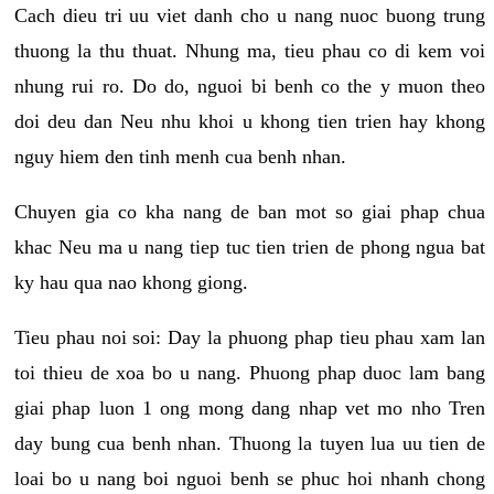
Cach dieu tri uu viet danh cho u nang nuoc buong trung
thuong la thu thuat. Nhung ma, tieu phau co di kem voi
nhung rui ro. Do do, nguoi bi benh co the y muon theo
doi deu dan Neu nhu khoi u khong tien trien hay khong
nguy hiem den tinh menh cua benh nhan.
Chuyen gia co kha nang de ban mot so giai phap chua
khac Neu ma u nang tiep tuc tien trien de phong ngua bat
ky hau qua nao khong giong.
Tieu phau noi soi: Day la phuong phap tieu phau xam lan
toi thieu de xoa bo u nang. Phuong phap duoc lam bang
giai phap luon 1 ong mong dang nhap vet mo nho Tren
day bung cua benh nhan. Thuong la tuyen lua uu tien de
loai bo u nang boi nguoi benh se phuc hoi nhanh chong