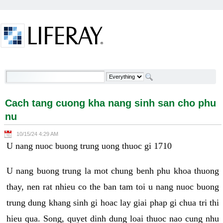
Skip to Content
Cach tang cuong kha nang sinh san cho phu nu -
Welcome
Cach tang cuong kha nang sinh san cho phu
nu
10/15/24 4:29 AM
U nang nuoc buong trung uong thuoc gi 1710
U nang buong trung la mot chung benh phu khoa thuong
thay, nen rat nhieu co the ban tam toi u nang nuoc buong
trung dung khang sinh gi hoac lay giai phap gi chua tri thi
hieu qua. Song, quyet dinh dung loai thuoc nao cung nhu