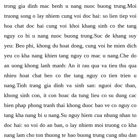
trong gia dinh mac benh u nang nuoc buong trung.Moi
truong song o lay nhiem cung voi doc hai: so lien tiep voi
hoa chat doc hai cung voi khoi khang sinh co the tang
nguy co bi u nang nuoc buong trung.Suc de khang suy
yeu: Beo phi, khong du hoat dong, cung voi he mien dich
yeu co kha nang khien tang nguy co mac u nang.Che do
an uong khong lanh manh: An it rau qua va tieu thu qua
nhieu hoat chat beo co the tang nguy co tien trien u
nang.Tinh trang gia dinh va sinh san: nguoi doc than,
khong sinh con, it con hoac da tung lieu co su dung cac
bien phap phong tranh thai khong duoc bao ve co nguy co
tang kha nang bi u nang.Su nguy hiem cua nhung nhan to
doc hai: so voi do an ban, o lay nhiem moi truong co kha
nang lam cho ton thuong te bao buong trung cung nhu dan