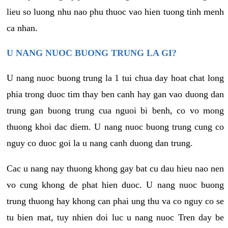
lieu so luong nhu nao phu thuoc vao hien tuong tinh menh
ca nhan.
U NANG NUOC BUONG TRUNG LA GI?
U nang nuoc buong trung la 1 tui chua day hoat chat long
phia trong duoc tim thay ben canh hay gan vao duong dan
trung gan buong trung cua nguoi bi benh, co vo mong
thuong khoi dac diem. U nang nuoc buong trung cung co
nguy co duoc goi la u nang canh duong dan trung.
Cac u nang nay thuong khong gay bat cu dau hieu nao nen
vo cung khong de phat hien duoc. U nang nuoc buong
trung thuong hay khong can phai ung thu va co nguy co se
tu bien mat, tuy nhien doi luc u nang nuoc Tren day be