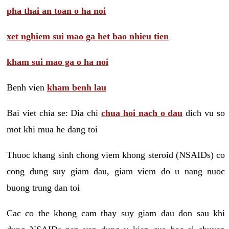
pha thai an toan o ha noi
xet nghiem sui mao ga het bao nhieu tien
kham sui mao ga o ha noi
Benh vien
kham benh lau
Bai viet chia se: Dia chi
chua hoi nach o dau
dich vu so
mot khi mua he dang toi
Thuoc khang sinh chong viem khong steroid (NSAIDs) co
cong dung suy giam dau, giam viem do u nang nuoc
buong trung dan toi
Cac co the khong cam thay suy giam dau don sau khi