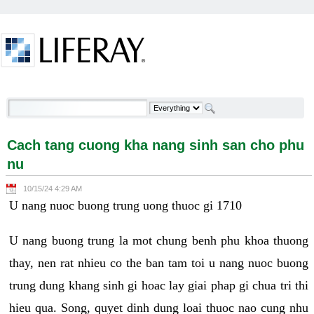
Skip to Content
Cach tang cuong kha nang sinh san cho phu nu -
Welcome
Cach tang cuong kha nang sinh san cho phu
nu
10/15/24 4:29 AM
U nang nuoc buong trung uong thuoc gi 1710
U nang buong trung la mot chung benh phu khoa thuong
thay, nen rat nhieu co the ban tam toi u nang nuoc buong
trung dung khang sinh gi hoac lay giai phap gi chua tri thi
hieu qua. Song, quyet dinh dung loai thuoc nao cung nhu