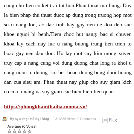
cung nhu lieu co ket trai tot hon.Phau thuat mo bung: Day
la bien phap thu thuat duoc ap dung trong truong hop mot
so u nang lon, ac dac tinh hay gay nen de doa den suc
khoe nguoi bi benh.Tiem choc hut nang: bac si chuyen
khoa lay cach nay luc u nang buong trung tien trien to
hoac gay nen dau don. Ho lay mot cay kim mong xuyen
truy cap u nang cung voi dung duong chat long ra khoi u
nang nuoc tu duong "co be" hoac duong bung duoi huong
dan cua sieu am. Phau thuat nay giup cho suy giam kich
co cua u nang va suy giam cac bieu hien lien quan.
https://phongkhamthaiha.moma.vn/
By s¿c kh¿e Hà N¿i Blog
313385 Views,
0 Comments
Flag
Average (0 Votes)