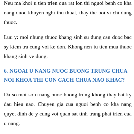
Neu ma khoi u tien trien qua rat lon thi nguoi benh co kha
nang duoc khuyen nghi thu thuat, thay the boi vi chi dung
thuoc.
Luu y: moi nhung thuoc khang sinh su dung can duoc bac
sy kiem tra cung voi ke don. Khong nen tu tien mua thuoc
khang sinh ve dung.
6. NGOAI U NANG NUOC BUONG TRUNG CHUA
NOI KHOA THI CON CACH CHUA NAO KHAC?
Da so mot so u nang nuoc buong trung khong thay bat ky
dau hieu nao. Chuyen gia cua nguoi benh co kha nang
quyet dinh de y cung voi quan sat tinh trang phat trien cua
u nang.