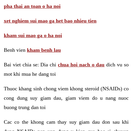
pha thai an toan o ha noi
xet nghiem sui mao ga het bao nhieu tien
kham sui mao ga o ha noi
Benh vien
kham benh lau
Bai viet chia se: Dia chi
chua hoi nach o dau
dich vu so
mot khi mua he dang toi
Thuoc khang sinh chong viem khong steroid (NSAIDs) co
cong dung suy giam dau, giam viem do u nang nuoc
buong trung dan toi
Cac co the khong cam thay suy giam dau don sau khi