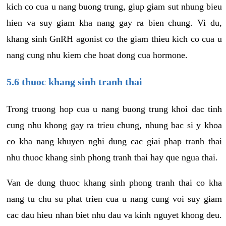
kich co cua u nang buong trung, giup giam sut nhung bieu
hien va suy giam kha nang gay ra bien chung. Vi du,
khang sinh GnRH agonist co the giam thieu kich co cua u
nang cung nhu kiem che hoat dong cua hormone.
5.6 thuoc khang sinh tranh thai
Trong truong hop cua u nang buong trung khoi dac tinh
cung nhu khong gay ra trieu chung, nhung bac si y khoa
co kha nang khuyen nghi dung cac giai phap tranh thai
nhu thuoc khang sinh phong tranh thai hay que ngua thai.
Van de dung thuoc khang sinh phong tranh thai co kha
nang tu chu su phat trien cua u nang cung voi suy giam
cac dau hieu nhan biet nhu dau va kinh nguyet khong deu.