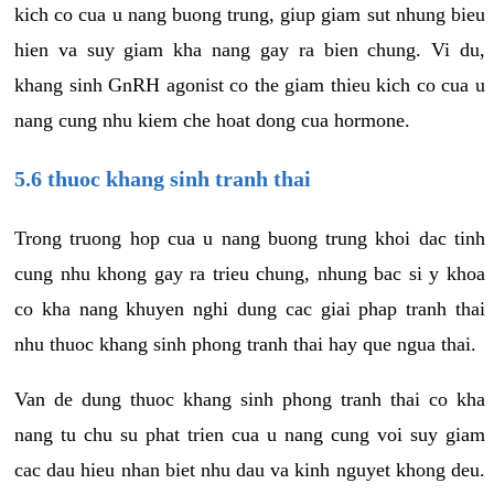
kich co cua u nang buong trung, giup giam sut nhung bieu
hien va suy giam kha nang gay ra bien chung. Vi du,
khang sinh GnRH agonist co the giam thieu kich co cua u
nang cung nhu kiem che hoat dong cua hormone.
5.6 thuoc khang sinh tranh thai
Trong truong hop cua u nang buong trung khoi dac tinh
cung nhu khong gay ra trieu chung, nhung bac si y khoa
co kha nang khuyen nghi dung cac giai phap tranh thai
nhu thuoc khang sinh phong tranh thai hay que ngua thai.
Van de dung thuoc khang sinh phong tranh thai co kha
nang tu chu su phat trien cua u nang cung voi suy giam
cac dau hieu nhan biet nhu dau va kinh nguyet khong deu.