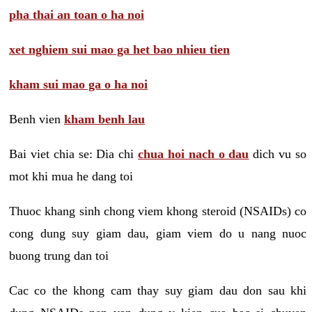
pha thai an toan o ha noi
xet nghiem sui mao ga het bao nhieu tien
kham sui mao ga o ha noi
Benh vien
kham benh lau
Bai viet chia se: Dia chi
chua hoi nach o dau
dich vu so
mot khi mua he dang toi
Thuoc khang sinh chong viem khong steroid (NSAIDs) co
cong dung suy giam dau, giam viem do u nang nuoc
buong trung dan toi
Cac co the khong cam thay suy giam dau don sau khi