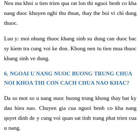
Neu ma khoi u tien trien qua rat lon thi nguoi benh co kha
nang duoc khuyen nghi thu thuat, thay the boi vi chi dung
thuoc.
Luu y: moi nhung thuoc khang sinh su dung can duoc bac
sy kiem tra cung voi ke don. Khong nen tu tien mua thuoc
khang sinh ve dung.
6. NGOAI U NANG NUOC BUONG TRUNG CHUA
NOI KHOA THI CON CACH CHUA NAO KHAC?
Da so mot so u nang nuoc buong trung khong thay bat ky
dau hieu nao. Chuyen gia cua nguoi benh co kha nang
quyet dinh de y cung voi quan sat tinh trang phat trien cua
u nang.