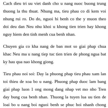
Cach dieu tri uu viet danh cho u nang nuoc buong trung
thuong la thu thuat. Nhung ma, tieu phau co di kem voi
nhung rui ro. Do do, nguoi bi benh co the y muon theo
doi deu dan Neu nhu khoi u khong tien trien hay khong
nguy hiem den tinh menh cua benh nhan.
Chuyen gia co kha nang de ban mot so giai phap chua
khac Neu ma u nang tiep tuc tien trien de phong ngua bat
ky hau qua nao khong giong.
Tieu phau noi soi: Day la phuong phap tieu phau xam lan
toi thieu de xoa bo u nang. Phuong phap duoc lam bang
giai phap luon 1 ong mong dang nhap vet mo nho Tren
day bung cua benh nhan. Thuong la tuyen lua uu tien de
loai bo u nang boi nguoi benh se phuc hoi nhanh chong