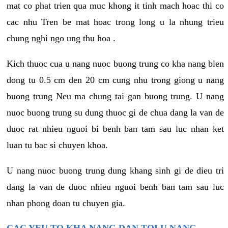
mat co phat trien qua muc khong it tinh mach hoac thi co
cac nhu Tren be mat hoac trong long u la nhung trieu
chung nghi ngo ung thu hoa .
Kich thuoc cua u nang nuoc buong trung co kha nang bien
dong tu 0.5 cm den 20 cm cung nhu trong giong u nang
buong trung Neu ma chung tai gan buong trung. U nang
nuoc buong trung su dung thuoc gi de chua dang la van de
duoc rat nhieu nguoi bi benh ban tam sau luc nhan ket
luan tu bac si chuyen khoa.
U nang nuoc buong trung dung khang sinh gi de dieu tri
dang la van de duoc nhieu nguoi benh ban tam sau luc
nhan phong doan tu chuyen gia.
CAC YEU TO KHA NANG DAN TOI U NANG