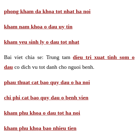
phong kham da khoa tot nhat ha noi
kham nam khoa o dau uy tin
kham yeu sinh ly o dau tot nhat
Bai viet chia se: Trung tam
dieu tri xuat tinh som o
dau
co dich vu tot danh cho nguoi benh.
phau thuat cat bao quy dau o ha noi
chi phi cat bao quy dau o benh vien
kham phu khoa o dau tot ha noi
kham phu khoa bao nhieu tien