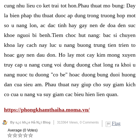
cung nhu lieu co ket trai tot hon.Phau thuat mo bung: Day
la bien phap thu thuat duoc ap dung trong truong hop mot
so u nang lon, ac dac tinh hay gay nen de doa den suc
khoe nguoi bi benh.Tiem choc hut nang: bac si chuyen
khoa lay cach nay luc u nang buong trung tien trien to
hoac gay nen dau don. Ho lay mot cay kim mong xuyen
truy cap u nang cung voi dung duong chat long ra khoi u
nang nuoc tu duong "co be" hoac duong bung duoi huong
dan cua sieu am. Phau thuat nay giup cho suy giam kich
co cua u nang va suy giam cac bieu hien lien quan.
https://phongkhamthaiha.moma.vn/
By s¿c kh¿e Hà N¿i Blog
313364 Views,
0 Comments
Flag
Average (0 Votes)