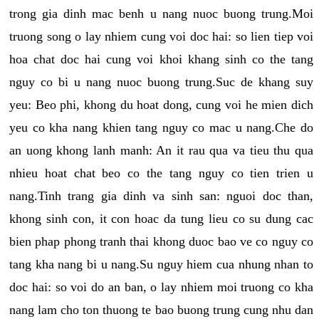
trong gia dinh mac benh u nang nuoc buong trung.Moi
truong song o lay nhiem cung voi doc hai: so lien tiep voi
hoa chat doc hai cung voi khoi khang sinh co the tang
nguy co bi u nang nuoc buong trung.Suc de khang suy
yeu: Beo phi, khong du hoat dong, cung voi he mien dich
yeu co kha nang khien tang nguy co mac u nang.Che do
an uong khong lanh manh: An it rau qua va tieu thu qua
nhieu hoat chat beo co the tang nguy co tien trien u
nang.Tinh trang gia dinh va sinh san: nguoi doc than,
khong sinh con, it con hoac da tung lieu co su dung cac
bien phap phong tranh thai khong duoc bao ve co nguy co
tang kha nang bi u nang.Su nguy hiem cua nhung nhan to
doc hai: so voi do an ban, o lay nhiem moi truong co kha
nang lam cho ton thuong te bao buong trung cung nhu dan