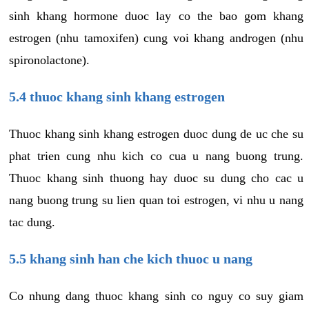
sinh khang hormone duoc lay co the bao gom khang
estrogen (nhu tamoxifen) cung voi khang androgen (nhu
spironolactone).
5.4 thuoc khang sinh khang estrogen
Thuoc khang sinh khang estrogen duoc dung de uc che su
phat trien cung nhu kich co cua u nang buong trung.
Thuoc khang sinh thuong hay duoc su dung cho cac u
nang buong trung su lien quan toi estrogen, vi nhu u nang
tac dung.
5.5 khang sinh han che kich thuoc u nang
Co nhung dang thuoc khang sinh co nguy co suy giam