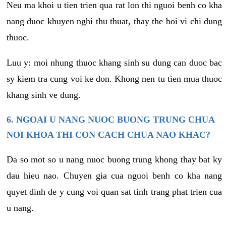
Neu ma khoi u tien trien qua rat lon thi nguoi benh co kha
nang duoc khuyen nghi thu thuat, thay the boi vi chi dung
thuoc.
Luu y: moi nhung thuoc khang sinh su dung can duoc bac
sy kiem tra cung voi ke don. Khong nen tu tien mua thuoc
khang sinh ve dung.
6. NGOAI U NANG NUOC BUONG TRUNG CHUA
NOI KHOA THI CON CACH CHUA NAO KHAC?
Da so mot so u nang nuoc buong trung khong thay bat ky
dau hieu nao. Chuyen gia cua nguoi benh co kha nang
quyet dinh de y cung voi quan sat tinh trang phat trien cua
u nang.