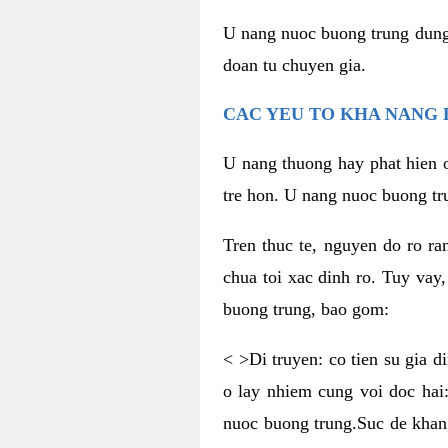
U nang nuoc buong trung dung 
doan tu chuyen gia.
CAC YEU TO KHA NANG 
U nang thuong hay phat hien o
tre hon. U nang nuoc buong tr
Tren thuc te, nguyen do ro r
chua toi xac dinh ro. Tuy vay
buong trung, bao gom:
< >Di truyen: co tien su gia 
o lay nhiem cung voi doc hai:
nuoc buong trung.Suc de khan