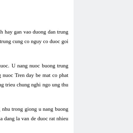
anh hay gan vao duong dan trung
trung cung co nguy co duoc goi
duoc. U nang nuoc buong trung
g nuoc Tren day be mat co phat
ng trieu chung nghi ngo ung thu
g nhu trong giong u nang buong
a dang la van de duoc rat nhieu