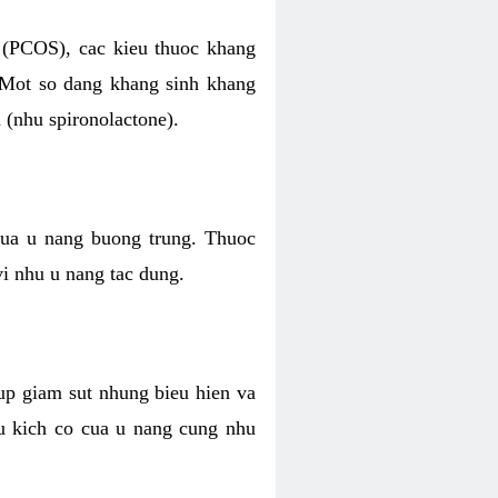
 (PCOS), cac kieu thuoc khang
 Mot so dang khang sinh khang
(nhu spironolactone).
cua u nang buong trung. Thuoc
vi nhu u nang tac dung.
up giam sut nhung bieu hien va
u kich co cua u nang cung nhu