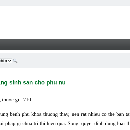
inh san cho phu nu - Welcome
ng sinh san cho phu nu
 thuoc gi 1710
ung benh phu khoa thuong thay, nen rat nhieu co the ban t
ai phap gi chua tri thi hieu qua. Song, quyet dinh dung loai 