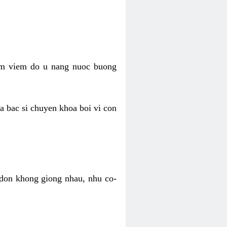
am viem do u nang nuoc buong
 bac si chuyen khoa boi vi con
 don khong giong nhau, nhu co-