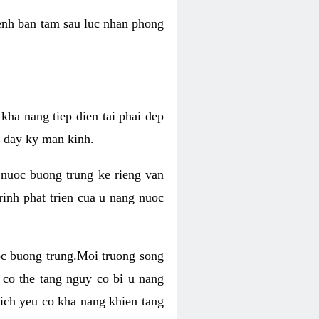
benh ban tam sau luc nhan phong
kha nang tiep dien tai phai dep
a day ky man kinh.
 nuoc buong trung ke rieng van
rinh phat trien cua u nang nuoc
uoc buong trung.Moi truong song
h co the tang nguy co bi u nang
ich yeu co kha nang khien tang