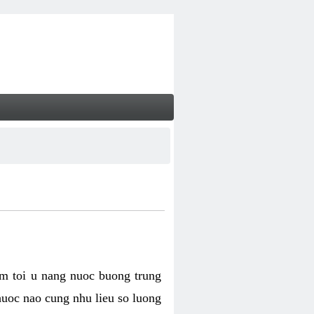
am toi u nang nuoc buong trung
thuoc nao cung nhu lieu so luong