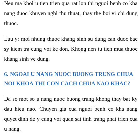
Neu ma khoi u tien trien qua rat lon thi nguoi benh co kha
nang duoc khuyen nghi thu thuat, thay the boi vi chi dung
thuoc.
Luu y: moi nhung thuoc khang sinh su dung can duoc bac
sy kiem tra cung voi ke don. Khong nen tu tien mua thuoc
khang sinh ve dung.
6. NGOAI U NANG NUOC BUONG TRUNG CHUA
NOI KHOA THI CON CACH CHUA NAO KHAC?
Da so mot so u nang nuoc buong trung khong thay bat ky
dau hieu nao. Chuyen gia cua nguoi benh co kha nang
quyet dinh de y cung voi quan sat tinh trang phat trien cua
u nang.