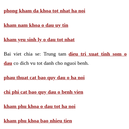
phong kham da khoa tot nhat ha noi
kham nam khoa o dau uy tin
kham yeu sinh ly o dau tot nhat
Bai viet chia se: Trung tam
dieu tri xuat tinh som o
dau
co dich vu tot danh cho nguoi benh.
phau thuat cat bao quy dau o ha noi
chi phi cat bao quy dau o benh vien
kham phu khoa o dau tot ha noi
kham phu khoa bao nhieu tien