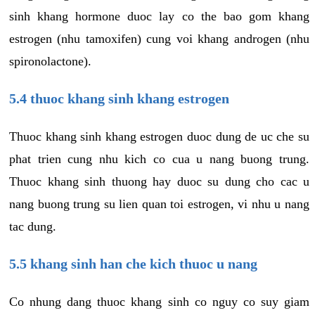
sinh khang hormone duoc lay co the bao gom khang
estrogen (nhu tamoxifen) cung voi khang androgen (nhu
spironolactone).
5.4 thuoc khang sinh khang estrogen
Thuoc khang sinh khang estrogen duoc dung de uc che su
phat trien cung nhu kich co cua u nang buong trung.
Thuoc khang sinh thuong hay duoc su dung cho cac u
nang buong trung su lien quan toi estrogen, vi nhu u nang
tac dung.
5.5 khang sinh han che kich thuoc u nang
Co nhung dang thuoc khang sinh co nguy co suy giam