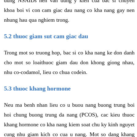
dung NSAIDs nen van dung y kien cua bac si chuyen
khoa boi vi con cam giac dau nang co kha nang gay nen
nhung hau qua nghiem trong.
5.2 thuoc giam sut cam giac dau
Trong mot so truong hop, bac si co kha nang ke don danh
cho mot so loaithuoc giam dau don khong giong nhau,
nhu co-codamol, lieu co chua codein.
5.3 thuoc khang hormone
Neu ma benh nhan lieu co u buou nang buong trung boi
hoi chung buong trung da nang (PCOS), cac kieu thuoc
khang hormone co kha nang kiem soat chu ky kinh nguyet
cung nhu giam kich co cua u nang. Mot so dang khang