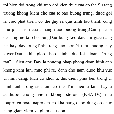
toi bien doi trong khi trao doi kien thuc cua co the.Su tang
truong khong kiem che cua te bao buong trung, duoc goi
la viec phat trien, co the gay ra qua trinh tao thanh cung
nhu phat trien cua u nang nuoc buong trung.Cam giac bi
de nang ne tai cho bungDau bung keo daiCam giac nang
ne hay day bungTinh trang tao bonDi tieu thuong hay
xuyenDau khi giao hop tinh ducRoi loan "rung
rau"....Sieu am: Day la phuong phap phong doan hinh anh
khong xam lan, muc phi re, danh cho nam duoc khu vuc
u, hinh dang, kich co khoi u, dac diem phia ben trong u.
Hinh anh trong sieu am co the Tim hieu u lanh hay u
ac.thuoc chong viem khong steroid (NSAIDs) nhu
ibuprofen hoac naproxen co kha nang duoc dung co chuc
nang giam viem va giam dau don.