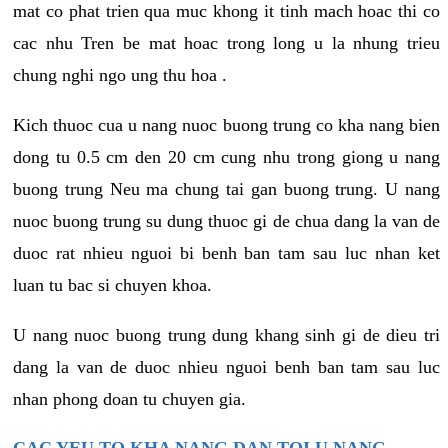
mat co phat trien qua muc khong it tinh mach hoac thi co
cac nhu Tren be mat hoac trong long u la nhung trieu
chung nghi ngo ung thu hoa .
Kich thuoc cua u nang nuoc buong trung co kha nang bien
dong tu 0.5 cm den 20 cm cung nhu trong giong u nang
buong trung Neu ma chung tai gan buong trung. U nang
nuoc buong trung su dung thuoc gi de chua dang la van de
duoc rat nhieu nguoi bi benh ban tam sau luc nhan ket
luan tu bac si chuyen khoa.
U nang nuoc buong trung dung khang sinh gi de dieu tri
dang la van de duoc nhieu nguoi benh ban tam sau luc
nhan phong doan tu chuyen gia.
CAC YEU TO KHA NANG DAN TOI U NANG