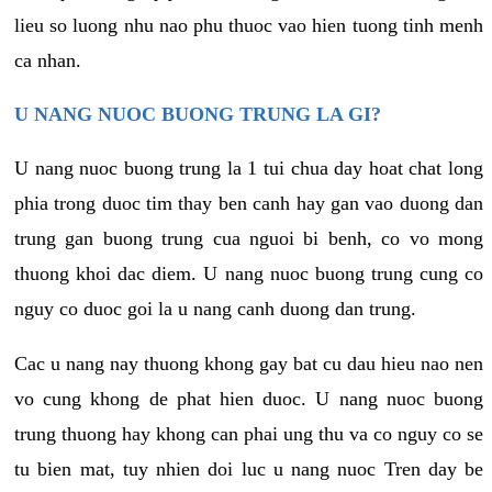
lieu so luong nhu nao phu thuoc vao hien tuong tinh menh
ca nhan.
U NANG NUOC BUONG TRUNG LA GI?
U nang nuoc buong trung la 1 tui chua day hoat chat long
phia trong duoc tim thay ben canh hay gan vao duong dan
trung gan buong trung cua nguoi bi benh, co vo mong
thuong khoi dac diem. U nang nuoc buong trung cung co
nguy co duoc goi la u nang canh duong dan trung.
Cac u nang nay thuong khong gay bat cu dau hieu nao nen
vo cung khong de phat hien duoc. U nang nuoc buong
trung thuong hay khong can phai ung thu va co nguy co se
tu bien mat, tuy nhien doi luc u nang nuoc Tren day be