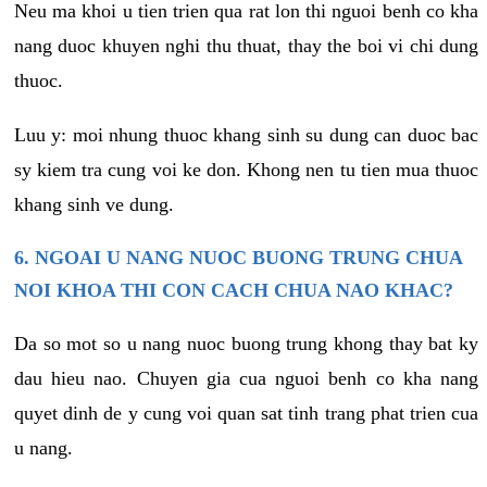
Neu ma khoi u tien trien qua rat lon thi nguoi benh co kha
nang duoc khuyen nghi thu thuat, thay the boi vi chi dung
thuoc.
Luu y: moi nhung thuoc khang sinh su dung can duoc bac
sy kiem tra cung voi ke don. Khong nen tu tien mua thuoc
khang sinh ve dung.
6. NGOAI U NANG NUOC BUONG TRUNG CHUA
NOI KHOA THI CON CACH CHUA NAO KHAC?
Da so mot so u nang nuoc buong trung khong thay bat ky
dau hieu nao. Chuyen gia cua nguoi benh co kha nang
quyet dinh de y cung voi quan sat tinh trang phat trien cua
u nang.