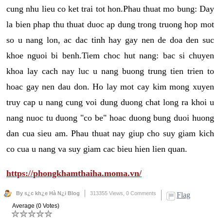
cung nhu lieu co ket trai tot hon.Phau thuat mo bung: Day
la bien phap thu thuat duoc ap dung trong truong hop mot
so u nang lon, ac dac tinh hay gay nen de doa den suc
khoe nguoi bi benh.Tiem choc hut nang: bac si chuyen
khoa lay cach nay luc u nang buong trung tien trien to
hoac gay nen dau don. Ho lay mot cay kim mong xuyen
truy cap u nang cung voi dung duong chat long ra khoi u
nang nuoc tu duong "co be" hoac duong bung duoi huong
dan cua sieu am. Phau thuat nay giup cho suy giam kich
co cua u nang va suy giam cac bieu hien lien quan.
https://phongkhamthaiha.moma.vn/
By s¿c kh¿e Hà N¿i Blog
313355 Views,
0 Comments
Flag
Average (0 Votes)