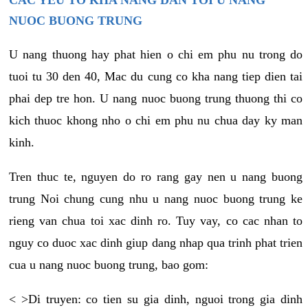
NUOC BUONG TRUNG
U nang thuong hay phat hien o chi em phu nu trong do
tuoi tu 30 den 40, Mac du cung co kha nang tiep dien tai
phai dep tre hon. U nang nuoc buong trung thuong thi co
kich thuoc khong nho o chi em phu nu chua day ky man
kinh.
Tren thuc te, nguyen do ro rang gay nen u nang buong
trung Noi chung cung nhu u nang nuoc buong trung ke
rieng van chua toi xac dinh ro. Tuy vay, co cac nhan to
nguy co duoc xac dinh giup dang nhap qua trinh phat trien
cua u nang nuoc buong trung, bao gom:
< >Di truyen: co tien su gia dinh, nguoi trong gia dinh