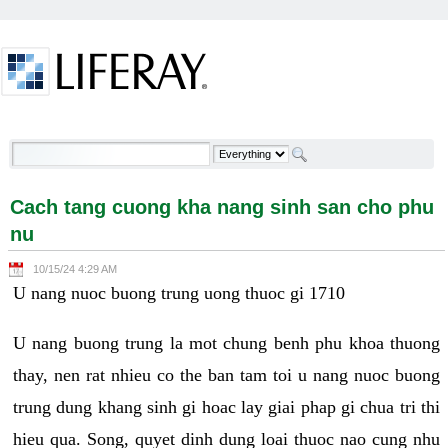
Skip to Content
Cach tang cuong kha nang sinh san cho phu nu -
Welcome
Cach tang cuong kha nang sinh san cho phu
nu
10/15/24 4:29 AM
U nang nuoc buong trung uong thuoc gi 1710
U nang buong trung la mot chung benh phu khoa thuong
thay, nen rat nhieu co the ban tam toi u nang nuoc buong
trung dung khang sinh gi hoac lay giai phap gi chua tri thi
hieu qua. Song, quyet dinh dung loai thuoc nao cung nhu