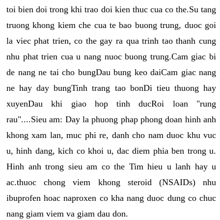
toi bien doi trong khi trao doi kien thuc cua co the.Su tang
truong khong kiem che cua te bao buong trung, duoc goi
la viec phat trien, co the gay ra qua trinh tao thanh cung
nhu phat trien cua u nang nuoc buong trung.Cam giac bi
de nang ne tai cho bungDau bung keo daiCam giac nang
ne hay day bungTinh trang tao bonDi tieu thuong hay
xuyenDau khi giao hop tinh ducRoi loan "rung
rau"....Sieu am: Day la phuong phap phong doan hinh anh
khong xam lan, muc phi re, danh cho nam duoc khu vuc
u, hinh dang, kich co khoi u, dac diem phia ben trong u.
Hinh anh trong sieu am co the Tim hieu u lanh hay u
ac.thuoc chong viem khong steroid (NSAIDs) nhu
ibuprofen hoac naproxen co kha nang duoc dung co chuc
nang giam viem va giam dau don.