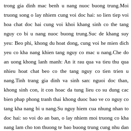
trong gia dinh mac benh u nang nuoc buong trung.Moi
truong song o lay nhiem cung voi doc hai: so lien tiep voi
hoa chat doc hai cung voi khoi khang sinh co the tang
nguy co bi u nang nuoc buong trung.Suc de khang suy
yeu: Beo phi, khong du hoat dong, cung voi he mien dich
yeu co kha nang khien tang nguy co mac u nang.Che do
an uong khong lanh manh: An it rau qua va tieu thu qua
nhieu hoat chat beo co the tang nguy co tien trien u
nang.Tinh trang gia dinh va sinh san: nguoi doc than,
khong sinh con, it con hoac da tung lieu co su dung cac
bien phap phong tranh thai khong duoc bao ve co nguy co
tang kha nang bi u nang.Su nguy hiem cua nhung nhan to
doc hai: so voi do an ban, o lay nhiem moi truong co kha
nang lam cho ton thuong te bao buong trung cung nhu dan