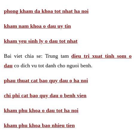
phong kham da khoa tot nhat ha noi
kham nam khoa o dau uy tin
kham yeu sinh ly o dau tot nhat
Bai viet chia se: Trung tam
dieu tri xuat tinh som o
dau
co dich vu tot danh cho nguoi benh.
phau thuat cat bao quy dau o ha noi
chi phi cat bao quy dau o benh vien
kham phu khoa o dau tot ha noi
kham phu khoa bao nhieu tien