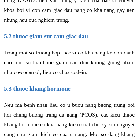
dung NSAIDs nen van dung y kien cua bac si chuyen
khoa boi vi con cam giac dau nang co kha nang gay nen
nhung hau qua nghiem trong.
5.2 thuoc giam sut cam giac dau
Trong mot so truong hop, bac si co kha nang ke don danh
cho mot so loaithuoc giam dau don khong giong nhau,
nhu co-codamol, lieu co chua codein.
5.3 thuoc khang hormone
Neu ma benh nhan lieu co u buou nang buong trung boi
hoi chung buong trung da nang (PCOS), cac kieu thuoc
khang hormone co kha nang kiem soat chu ky kinh nguyet
cung nhu giam kich co cua u nang. Mot so dang khang