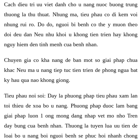
Cach dieu tri uu viet danh cho u nang nuoc buong trung
thuong la thu thuat. Nhung ma, tieu phau co di kem voi
nhung rui ro. Do do, nguoi bi benh co the y muon theo
doi deu dan Neu nhu khoi u khong tien trien hay khong
nguy hiem den tinh menh cua benh nhan.
Chuyen gia co kha nang de ban mot so giai phap chua
khac Neu ma u nang tiep tuc tien trien de phong ngua bat
ky hau qua nao khong giong.
Tieu phau noi soi: Day la phuong phap tieu phau xam lan
toi thieu de xoa bo u nang. Phuong phap duoc lam bang
giai phap luon 1 ong mong dang nhap vet mo nho Tren
day bung cua benh nhan. Thuong la tuyen lua uu tien de
loai bo u nang boi nguoi benh se phuc hoi nhanh chong