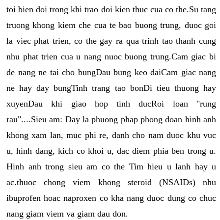
toi bien doi trong khi trao doi kien thuc cua co the.Su tang
truong khong kiem che cua te bao buong trung, duoc goi
la viec phat trien, co the gay ra qua trinh tao thanh cung
nhu phat trien cua u nang nuoc buong trung.Cam giac bi
de nang ne tai cho bungDau bung keo daiCam giac nang
ne hay day bungTinh trang tao bonDi tieu thuong hay
xuyenDau khi giao hop tinh ducRoi loan "rung
rau"....Sieu am: Day la phuong phap phong doan hinh anh
khong xam lan, muc phi re, danh cho nam duoc khu vuc
u, hinh dang, kich co khoi u, dac diem phia ben trong u.
Hinh anh trong sieu am co the Tim hieu u lanh hay u
ac.thuoc chong viem khong steroid (NSAIDs) nhu
ibuprofen hoac naproxen co kha nang duoc dung co chuc
nang giam viem va giam dau don.