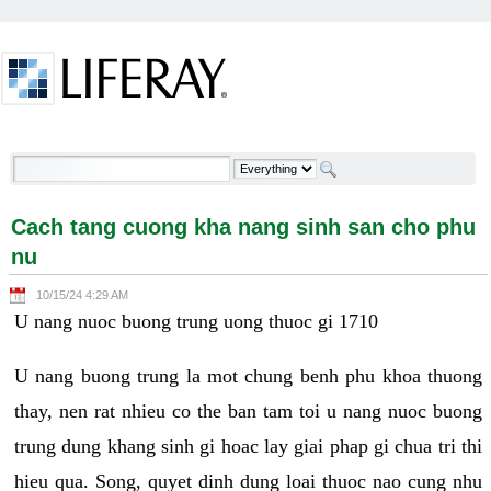
Skip to Content
Cach tang cuong kha nang sinh san cho phu nu -
Welcome
Cach tang cuong kha nang sinh san cho phu
nu
10/15/24 4:29 AM
U nang nuoc buong trung uong thuoc gi 1710
U nang buong trung la mot chung benh phu khoa thuong
thay, nen rat nhieu co the ban tam toi u nang nuoc buong
trung dung khang sinh gi hoac lay giai phap gi chua tri thi
hieu qua. Song, quyet dinh dung loai thuoc nao cung nhu