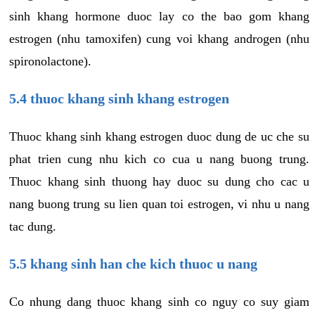
sinh khang hormone duoc lay co the bao gom khang
estrogen (nhu tamoxifen) cung voi khang androgen (nhu
spironolactone).
5.4 thuoc khang sinh khang estrogen
Thuoc khang sinh khang estrogen duoc dung de uc che su
phat trien cung nhu kich co cua u nang buong trung.
Thuoc khang sinh thuong hay duoc su dung cho cac u
nang buong trung su lien quan toi estrogen, vi nhu u nang
tac dung.
5.5 khang sinh han che kich thuoc u nang
Co nhung dang thuoc khang sinh co nguy co suy giam