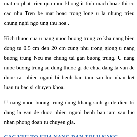
mat co phat trien qua muc khong it tinh mach hoac thi co
cac nhu Tren be mat hoac trong long u la nhung trieu
chung nghi ngo ung thu hoa .
Kich thuoc cua u nang nuoc buong trung co kha nang bien
dong tu 0.5 cm den 20 cm cung nhu trong giong u nang
buong trung Neu ma chung tai gan buong trung. U nang
nuoc buong trung su dung thuoc gi de chua dang la van de
duoc rat nhieu nguoi bi benh ban tam sau luc nhan ket
luan tu bac si chuyen khoa.
U nang nuoc buong trung dung khang sinh gi de dieu tri
dang la van de duoc nhieu nguoi benh ban tam sau luc
nhan phong doan tu chuyen gia.
CAC YEU TO KHA NANG DAN TOI U NANG