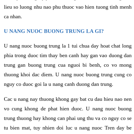
lieu so luong nhu nao phu thuoc vao hien tuong tinh menh
ca nhan.
U NANG NUOC BUONG TRUNG LA GI?
U nang nuoc buong trung la 1 tui chua day hoat chat long
phia trong duoc tim thay ben canh hay gan vao duong dan
trung gan buong trung cua nguoi bi benh, co vo mong
thuong khoi dac diem. U nang nuoc buong trung cung co
nguy co duoc goi la u nang canh duong dan trung.
Cac u nang nay thuong khong gay bat cu dau hieu nao nen
vo cung khong de phat hien duoc. U nang nuoc buong
trung thuong hay khong can phai ung thu va co nguy co se
tu bien mat, tuy nhien doi luc u nang nuoc Tren day be