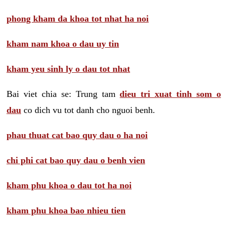
phong kham da khoa tot nhat ha noi
kham nam khoa o dau uy tin
kham yeu sinh ly o dau tot nhat
Bai viet chia se: Trung tam
dieu tri xuat tinh som o
dau
co dich vu tot danh cho nguoi benh.
phau thuat cat bao quy dau o ha noi
chi phi cat bao quy dau o benh vien
kham phu khoa o dau tot ha noi
kham phu khoa bao nhieu tien