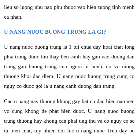
lieu so luong nhu nao phu thuoc vao hien tuong tinh menh
ca nhan.
U NANG NUOC BUONG TRUNG LA GI?
U nang nuoc buong trung la 1 tui chua day hoat chat long
phia trong duoc tim thay ben canh hay gan vao duong dan
trung gan buong trung cua nguoi bi benh, co vo mong
thuong khoi dac diem. U nang nuoc buong trung cung co
nguy co duoc goi la u nang canh duong dan trung.
Cac u nang nay thuong khong gay bat cu dau hieu nao nen
vo cung khong de phat hien duoc. U nang nuoc buong
trung thuong hay khong can phai ung thu va co nguy co se
tu bien mat, tuy nhien doi luc u nang nuoc Tren day be