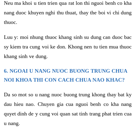
Neu ma khoi u tien trien qua rat lon thi nguoi benh co kha
nang duoc khuyen nghi thu thuat, thay the boi vi chi dung
thuoc.
Luu y: moi nhung thuoc khang sinh su dung can duoc bac
sy kiem tra cung voi ke don. Khong nen tu tien mua thuoc
khang sinh ve dung.
6. NGOAI U NANG NUOC BUONG TRUNG CHUA
NOI KHOA THI CON CACH CHUA NAO KHAC?
Da so mot so u nang nuoc buong trung khong thay bat ky
dau hieu nao. Chuyen gia cua nguoi benh co kha nang
quyet dinh de y cung voi quan sat tinh trang phat trien cua
u nang.