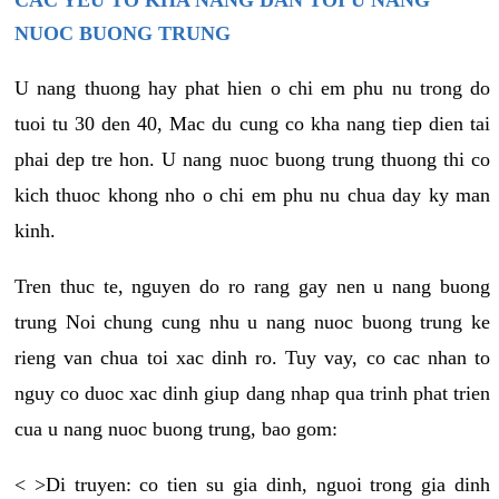
NUOC BUONG TRUNG
U nang thuong hay phat hien o chi em phu nu trong do
tuoi tu 30 den 40, Mac du cung co kha nang tiep dien tai
phai dep tre hon. U nang nuoc buong trung thuong thi co
kich thuoc khong nho o chi em phu nu chua day ky man
kinh.
Tren thuc te, nguyen do ro rang gay nen u nang buong
trung Noi chung cung nhu u nang nuoc buong trung ke
rieng van chua toi xac dinh ro. Tuy vay, co cac nhan to
nguy co duoc xac dinh giup dang nhap qua trinh phat trien
cua u nang nuoc buong trung, bao gom:
< >Di truyen: co tien su gia dinh, nguoi trong gia dinh