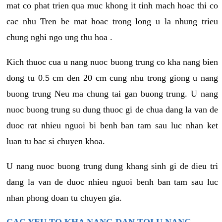
mat co phat trien qua muc khong it tinh mach hoac thi co
cac nhu Tren be mat hoac trong long u la nhung trieu
chung nghi ngo ung thu hoa .
Kich thuoc cua u nang nuoc buong trung co kha nang bien
dong tu 0.5 cm den 20 cm cung nhu trong giong u nang
buong trung Neu ma chung tai gan buong trung. U nang
nuoc buong trung su dung thuoc gi de chua dang la van de
duoc rat nhieu nguoi bi benh ban tam sau luc nhan ket
luan tu bac si chuyen khoa.
U nang nuoc buong trung dung khang sinh gi de dieu tri
dang la van de duoc nhieu nguoi benh ban tam sau luc
nhan phong doan tu chuyen gia.
CAC YEU TO KHA NANG DAN TOI U NANG