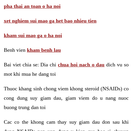
pha thai an toan o ha noi
xet nghiem sui mao ga het bao nhieu tien
kham sui mao ga o ha noi
Benh vien
kham benh lau
Bai viet chia se: Dia chi
chua hoi nach o dau
dich vu so
mot khi mua he dang toi
Thuoc khang sinh chong viem khong steroid (NSAIDs) co
cong dung suy giam dau, giam viem do u nang nuoc
buong trung dan toi
Cac co the khong cam thay suy giam dau don sau khi