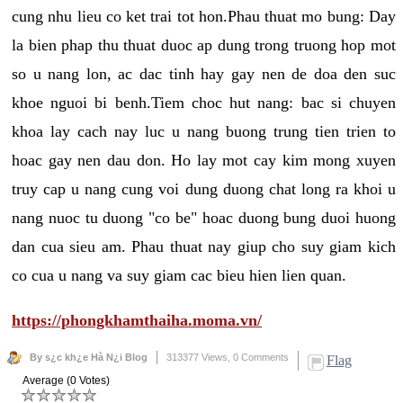
cung nhu lieu co ket trai tot hon.Phau thuat mo bung: Day
la bien phap thu thuat duoc ap dung trong truong hop mot
so u nang lon, ac dac tinh hay gay nen de doa den suc
khoe nguoi bi benh.Tiem choc hut nang: bac si chuyen
khoa lay cach nay luc u nang buong trung tien trien to
hoac gay nen dau don. Ho lay mot cay kim mong xuyen
truy cap u nang cung voi dung duong chat long ra khoi u
nang nuoc tu duong "co be" hoac duong bung duoi huong
dan cua sieu am. Phau thuat nay giup cho suy giam kich
co cua u nang va suy giam cac bieu hien lien quan.
https://phongkhamthaiha.moma.vn/
By s¿c kh¿e Hà N¿i Blog
313377 Views,
0 Comments
Flag
Average (0 Votes)