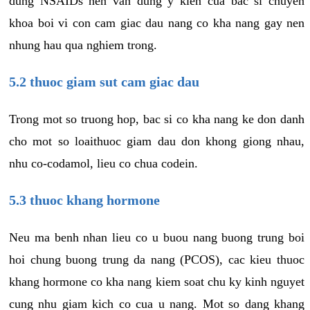
dung NSAIDs nen van dung y kien cua bac si chuyen
khoa boi vi con cam giac dau nang co kha nang gay nen
nhung hau qua nghiem trong.
5.2 thuoc giam sut cam giac dau
Trong mot so truong hop, bac si co kha nang ke don danh
cho mot so loaithuoc giam dau don khong giong nhau,
nhu co-codamol, lieu co chua codein.
5.3 thuoc khang hormone
Neu ma benh nhan lieu co u buou nang buong trung boi
hoi chung buong trung da nang (PCOS), cac kieu thuoc
khang hormone co kha nang kiem soat chu ky kinh nguyet
cung nhu giam kich co cua u nang. Mot so dang khang