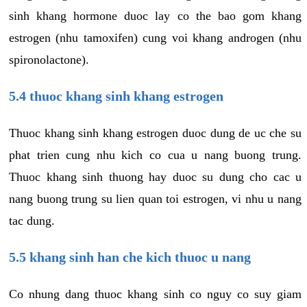
sinh khang hormone duoc lay co the bao gom khang
estrogen (nhu tamoxifen) cung voi khang androgen (nhu
spironolactone).
5.4 thuoc khang sinh khang estrogen
Thuoc khang sinh khang estrogen duoc dung de uc che su
phat trien cung nhu kich co cua u nang buong trung.
Thuoc khang sinh thuong hay duoc su dung cho cac u
nang buong trung su lien quan toi estrogen, vi nhu u nang
tac dung.
5.5 khang sinh han che kich thuoc u nang
Co nhung dang thuoc khang sinh co nguy co suy giam