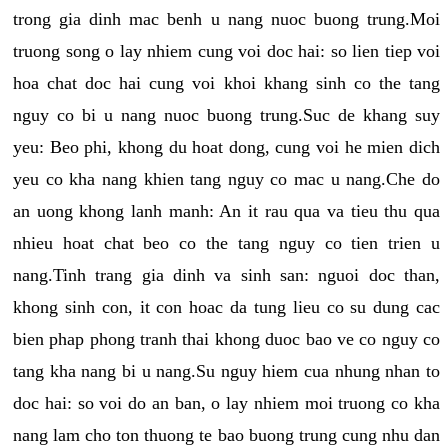
trong gia dinh mac benh u nang nuoc buong trung.Moi
truong song o lay nhiem cung voi doc hai: so lien tiep voi
hoa chat doc hai cung voi khoi khang sinh co the tang
nguy co bi u nang nuoc buong trung.Suc de khang suy
yeu: Beo phi, khong du hoat dong, cung voi he mien dich
yeu co kha nang khien tang nguy co mac u nang.Che do
an uong khong lanh manh: An it rau qua va tieu thu qua
nhieu hoat chat beo co the tang nguy co tien trien u
nang.Tinh trang gia dinh va sinh san: nguoi doc than,
khong sinh con, it con hoac da tung lieu co su dung cac
bien phap phong tranh thai khong duoc bao ve co nguy co
tang kha nang bi u nang.Su nguy hiem cua nhung nhan to
doc hai: so voi do an ban, o lay nhiem moi truong co kha
nang lam cho ton thuong te bao buong trung cung nhu dan