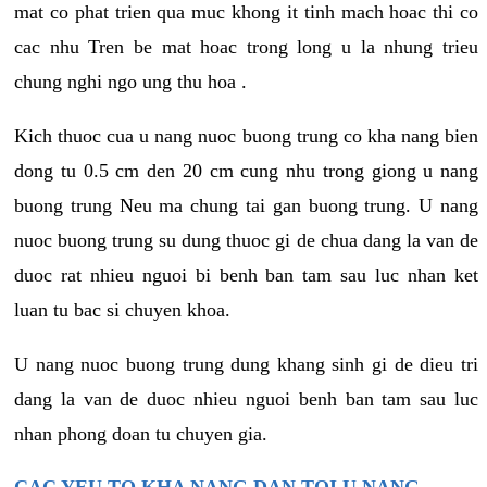
mat co phat trien qua muc khong it tinh mach hoac thi co
cac nhu Tren be mat hoac trong long u la nhung trieu
chung nghi ngo ung thu hoa .
Kich thuoc cua u nang nuoc buong trung co kha nang bien
dong tu 0.5 cm den 20 cm cung nhu trong giong u nang
buong trung Neu ma chung tai gan buong trung. U nang
nuoc buong trung su dung thuoc gi de chua dang la van de
duoc rat nhieu nguoi bi benh ban tam sau luc nhan ket
luan tu bac si chuyen khoa.
U nang nuoc buong trung dung khang sinh gi de dieu tri
dang la van de duoc nhieu nguoi benh ban tam sau luc
nhan phong doan tu chuyen gia.
CAC YEU TO KHA NANG DAN TOI U NANG