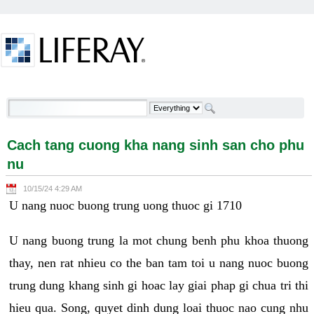
Skip to Content
Cach tang cuong kha nang sinh san cho phu nu -
Welcome
Cach tang cuong kha nang sinh san cho phu
nu
10/15/24 4:29 AM
U nang nuoc buong trung uong thuoc gi 1710
U nang buong trung la mot chung benh phu khoa thuong
thay, nen rat nhieu co the ban tam toi u nang nuoc buong
trung dung khang sinh gi hoac lay giai phap gi chua tri thi
hieu qua. Song, quyet dinh dung loai thuoc nao cung nhu