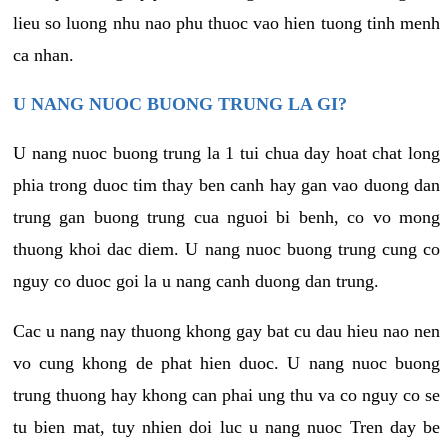
lieu so luong nhu nao phu thuoc vao hien tuong tinh menh
ca nhan.
U NANG NUOC BUONG TRUNG LA GI?
U nang nuoc buong trung la 1 tui chua day hoat chat long
phia trong duoc tim thay ben canh hay gan vao duong dan
trung gan buong trung cua nguoi bi benh, co vo mong
thuong khoi dac diem. U nang nuoc buong trung cung co
nguy co duoc goi la u nang canh duong dan trung.
Cac u nang nay thuong khong gay bat cu dau hieu nao nen
vo cung khong de phat hien duoc. U nang nuoc buong
trung thuong hay khong can phai ung thu va co nguy co se
tu bien mat, tuy nhien doi luc u nang nuoc Tren day be