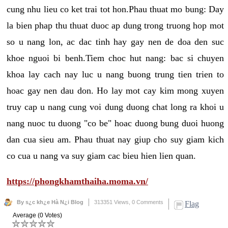
cung nhu lieu co ket trai tot hon.Phau thuat mo bung: Day
la bien phap thu thuat duoc ap dung trong truong hop mot
so u nang lon, ac dac tinh hay gay nen de doa den suc
khoe nguoi bi benh.Tiem choc hut nang: bac si chuyen
khoa lay cach nay luc u nang buong trung tien trien to
hoac gay nen dau don. Ho lay mot cay kim mong xuyen
truy cap u nang cung voi dung duong chat long ra khoi u
nang nuoc tu duong "co be" hoac duong bung duoi huong
dan cua sieu am. Phau thuat nay giup cho suy giam kich
co cua u nang va suy giam cac bieu hien lien quan.
https://phongkhamthaiha.moma.vn/
By s¿c kh¿e Hà N¿i Blog
313351 Views,
0 Comments
Flag
Average (0 Votes)