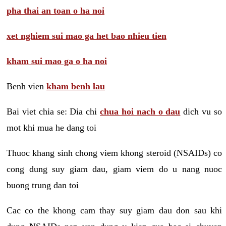
pha thai an toan o ha noi
xet nghiem sui mao ga het bao nhieu tien
kham sui mao ga o ha noi
Benh vien
kham benh lau
Bai viet chia se: Dia chi
chua hoi nach o dau
dich vu so
mot khi mua he dang toi
Thuoc khang sinh chong viem khong steroid (NSAIDs) co
cong dung suy giam dau, giam viem do u nang nuoc
buong trung dan toi
Cac co the khong cam thay suy giam dau don sau khi