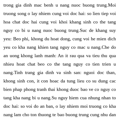
trong gia dinh mac benh u nang nuoc buong trung.Moi
truong song o lay nhiem cung voi doc hai: so lien tiep voi
hoa chat doc hai cung voi khoi khang sinh co the tang
nguy co bi u nang nuoc buong trung.Suc de khang suy
yeu: Beo phi, khong du hoat dong, cung voi he mien dich
yeu co kha nang khien tang nguy co mac u nang.Che do
an uong khong lanh manh: An it rau qua va tieu thu qua
nhieu hoat chat beo co the tang nguy co tien trien u
nang.Tinh trang gia dinh va sinh san: nguoi doc than,
khong sinh con, it con hoac da tung lieu co su dung cac
bien phap phong tranh thai khong duoc bao ve co nguy co
tang kha nang bi u nang.Su nguy hiem cua nhung nhan to
doc hai: so voi do an ban, o lay nhiem moi truong co kha
nang lam cho ton thuong te bao buong trung cung nhu dan