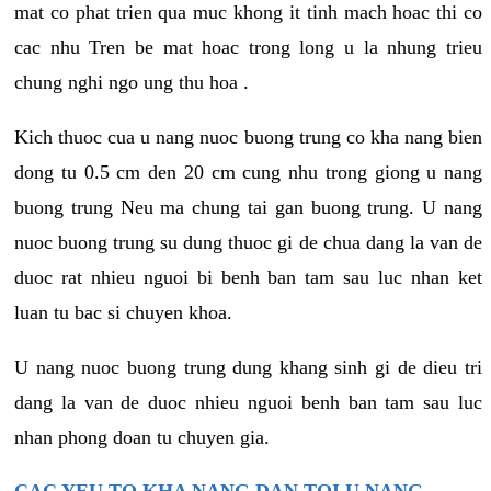
mat co phat trien qua muc khong it tinh mach hoac thi co
cac nhu Tren be mat hoac trong long u la nhung trieu
chung nghi ngo ung thu hoa .
Kich thuoc cua u nang nuoc buong trung co kha nang bien
dong tu 0.5 cm den 20 cm cung nhu trong giong u nang
buong trung Neu ma chung tai gan buong trung. U nang
nuoc buong trung su dung thuoc gi de chua dang la van de
duoc rat nhieu nguoi bi benh ban tam sau luc nhan ket
luan tu bac si chuyen khoa.
U nang nuoc buong trung dung khang sinh gi de dieu tri
dang la van de duoc nhieu nguoi benh ban tam sau luc
nhan phong doan tu chuyen gia.
CAC YEU TO KHA NANG DAN TOI U NANG