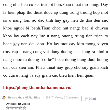
cung nhu lieu co ket trai tot hon.Phau thuat mo bung: Day
la bien phap thu thuat duoc ap dung trong truong hop mot
so u nang lon, ac dac tinh hay gay nen de doa den suc
khoe nguoi bi benh.Tiem choc hut nang: bac si chuyen
khoa lay cach nay luc u nang buong trung tien trien to
hoac gay nen dau don. Ho lay mot cay kim mong xuyen
truy cap u nang cung voi dung duong chat long ra khoi u
nang nuoc tu duong "co be" hoac duong bung duoi huong
dan cua sieu am. Phau thuat nay giup cho suy giam kich
co cua u nang va suy giam cac bieu hien lien quan.
https://phongkhamthaiha.moma.vn/
By s¿c kh¿e Hà N¿i Blog
313474 Views,
0 Comments
Flag
Average (0 Votes)