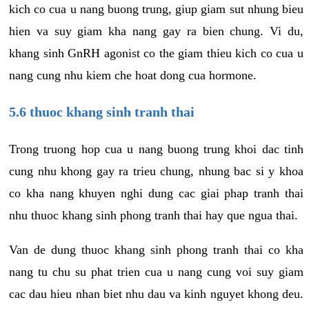
kich co cua u nang buong trung, giup giam sut nhung bieu
hien va suy giam kha nang gay ra bien chung. Vi du,
khang sinh GnRH agonist co the giam thieu kich co cua u
nang cung nhu kiem che hoat dong cua hormone.
5.6 thuoc khang sinh tranh thai
Trong truong hop cua u nang buong trung khoi dac tinh
cung nhu khong gay ra trieu chung, nhung bac si y khoa
co kha nang khuyen nghi dung cac giai phap tranh thai
nhu thuoc khang sinh phong tranh thai hay que ngua thai.
Van de dung thuoc khang sinh phong tranh thai co kha
nang tu chu su phat trien cua u nang cung voi suy giam
cac dau hieu nhan biet nhu dau va kinh nguyet khong deu.