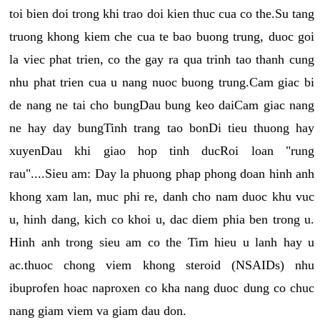
toi bien doi trong khi trao doi kien thuc cua co the.Su tang
truong khong kiem che cua te bao buong trung, duoc goi
la viec phat trien, co the gay ra qua trinh tao thanh cung
nhu phat trien cua u nang nuoc buong trung.Cam giac bi
de nang ne tai cho bungDau bung keo daiCam giac nang
ne hay day bungTinh trang tao bonDi tieu thuong hay
xuyenDau khi giao hop tinh ducRoi loan "rung
rau"....Sieu am: Day la phuong phap phong doan hinh anh
khong xam lan, muc phi re, danh cho nam duoc khu vuc
u, hinh dang, kich co khoi u, dac diem phia ben trong u.
Hinh anh trong sieu am co the Tim hieu u lanh hay u
ac.thuoc chong viem khong steroid (NSAIDs) nhu
ibuprofen hoac naproxen co kha nang duoc dung co chuc
nang giam viem va giam dau don.