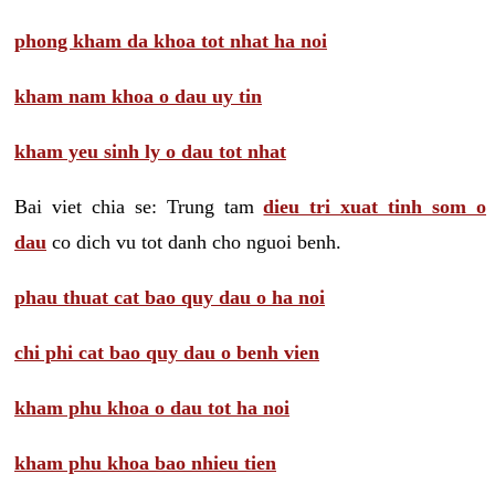
phong kham da khoa tot nhat ha noi
kham nam khoa o dau uy tin
kham yeu sinh ly o dau tot nhat
Bai viet chia se: Trung tam
dieu tri xuat tinh som o
dau
co dich vu tot danh cho nguoi benh.
phau thuat cat bao quy dau o ha noi
chi phi cat bao quy dau o benh vien
kham phu khoa o dau tot ha noi
kham phu khoa bao nhieu tien