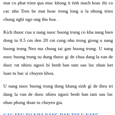
mat co phat trien qua muc khong it tinh mach hoac thi co
cac nhu Tren be mat hoac trong long u la nhung trieu
chung nghi ngo ung thu hoa .
Kich thuoc cua u nang nuoc buong trung co kha nang bien
dong tu 0.5 cm den 20 cm cung nhu trong giong u nang
buong trung Neu ma chung tai gan buong trung. U nang
nuoc buong trung su dung thuoc gi de chua dang la van de
duoc rat nhieu nguoi bi benh ban tam sau luc nhan ket
luan tu bac si chuyen khoa.
U nang nuoc buong trung dung khang sinh gi de dieu tri
dang la van de duoc nhieu nguoi benh ban tam sau luc
nhan phong doan tu chuyen gia.
CAC YEU TO KHA NANG DAN TOI U NANG