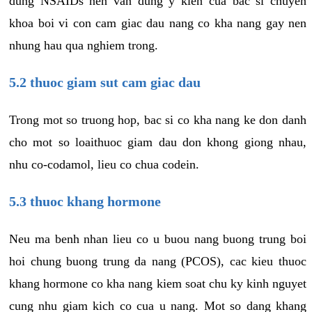
dung NSAIDs nen van dung y kien cua bac si chuyen
khoa boi vi con cam giac dau nang co kha nang gay nen
nhung hau qua nghiem trong.
5.2 thuoc giam sut cam giac dau
Trong mot so truong hop, bac si co kha nang ke don danh
cho mot so loaithuoc giam dau don khong giong nhau,
nhu co-codamol, lieu co chua codein.
5.3 thuoc khang hormone
Neu ma benh nhan lieu co u buou nang buong trung boi
hoi chung buong trung da nang (PCOS), cac kieu thuoc
khang hormone co kha nang kiem soat chu ky kinh nguyet
cung nhu giam kich co cua u nang. Mot so dang khang