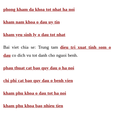
phong kham da khoa tot nhat ha noi
kham nam khoa o dau uy tin
kham yeu sinh ly o dau tot nhat
Bai viet chia se: Trung tam
dieu tri xuat tinh som o
dau
co dich vu tot danh cho nguoi benh.
phau thuat cat bao quy dau o ha noi
chi phi cat bao quy dau o benh vien
kham phu khoa o dau tot ha noi
kham phu khoa bao nhieu tien