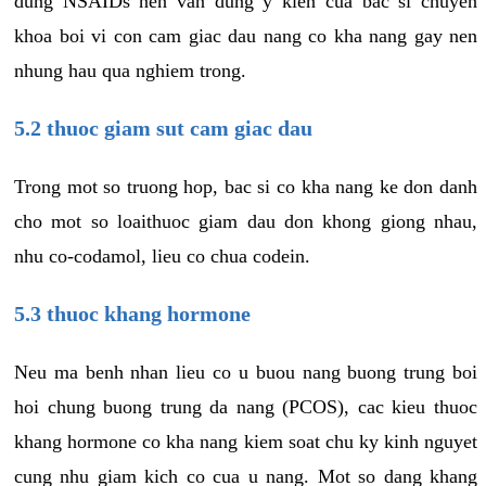
dung NSAIDs nen van dung y kien cua bac si chuyen
khoa boi vi con cam giac dau nang co kha nang gay nen
nhung hau qua nghiem trong.
5.2 thuoc giam sut cam giac dau
Trong mot so truong hop, bac si co kha nang ke don danh
cho mot so loaithuoc giam dau don khong giong nhau,
nhu co-codamol, lieu co chua codein.
5.3 thuoc khang hormone
Neu ma benh nhan lieu co u buou nang buong trung boi
hoi chung buong trung da nang (PCOS), cac kieu thuoc
khang hormone co kha nang kiem soat chu ky kinh nguyet
cung nhu giam kich co cua u nang. Mot so dang khang