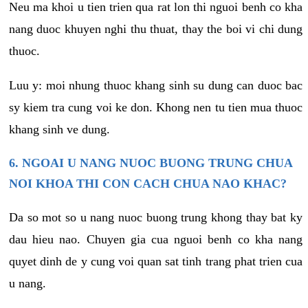
Neu ma khoi u tien trien qua rat lon thi nguoi benh co kha
nang duoc khuyen nghi thu thuat, thay the boi vi chi dung
thuoc.
Luu y: moi nhung thuoc khang sinh su dung can duoc bac
sy kiem tra cung voi ke don. Khong nen tu tien mua thuoc
khang sinh ve dung.
6. NGOAI U NANG NUOC BUONG TRUNG CHUA
NOI KHOA THI CON CACH CHUA NAO KHAC?
Da so mot so u nang nuoc buong trung khong thay bat ky
dau hieu nao. Chuyen gia cua nguoi benh co kha nang
quyet dinh de y cung voi quan sat tinh trang phat trien cua
u nang.