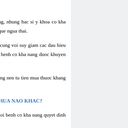
ng, nhung bac si y khoa co kha
ue ngua thai.
 cung voi suy giam cac dau hieu
oi benh co kha nang duoc khuyen
ng nen tu tien mua thuoc khang
CHUA NAO KHAC?
oi benh co kha nang quyet dinh