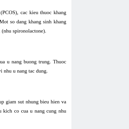
 (PCOS), cac kieu thuoc khang
 Mot so dang khang sinh khang
(nhu spironolactone).
cua u nang buong trung. Thuoc
vi nhu u nang tac dung.
up giam sut nhung bieu hien va
u kich co cua u nang cung nhu