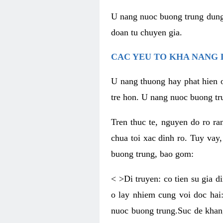
U nang nuoc buong trung dung 
doan tu chuyen gia.
CAC YEU TO KHA NANG 
U nang thuong hay phat hien o
tre hon. U nang nuoc buong tr
Tren thuc te, nguyen do ro r
chua toi xac dinh ro. Tuy vay
buong trung, bao gom:
< >Di truyen: co tien su gia 
o lay nhiem cung voi doc hai:
nuoc buong trung.Suc de khan