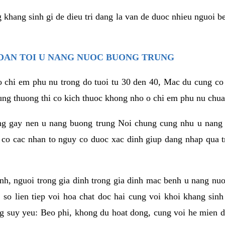
khang sinh gi de dieu tri dang la van de duoc nhieu nguoi 
DAN TOI U NANG NUOC BUONG TRUNG
 chi em phu nu trong do tuoi tu 30 den 40, Mac du cung co 
ung thuong thi co kich thuoc khong nho o chi em phu nu chu
ang gay nen u nang buong trung Noi chung cung nhu u nang
, co cac nhan to nguy co duoc xac dinh giup dang nhap qua t
dinh, nguoi trong gia dinh trong gia dinh mac benh u nang n
 so lien tiep voi hoa chat doc hai cung voi khoi khang sin
g suy yeu: Beo phi, khong du hoat dong, cung voi he mien d