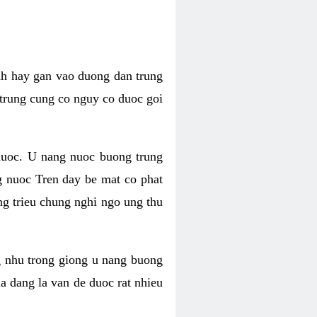
anh hay gan vao duong dan trung
trung cung co nguy co duoc goi
duoc. U nang nuoc buong trung
g nuoc Tren day be mat co phat
ng trieu chung nghi ngo ung thu
g nhu trong giong u nang buong
a dang la van de duoc rat nhieu