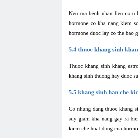
Neu ma benh nhan lieu co u 
hormone co kha nang kiem so
hormone duoc lay co the bao g
5.4 thuoc khang sinh khan
Thuoc khang sinh khang estr
khang sinh thuong hay duoc su 
5.5 khang sinh han che ki
Co nhung dang thuoc khang si
suy giam kha nang gay ra bie
kiem che hoat dong cua hormo