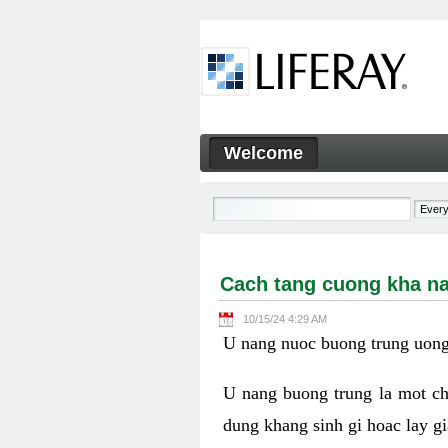
Skip to Content
Welcome
Cach tang cuong kha nang s
Navigation
Cach tang cuong kha na
10/15/24 4:29 AM
U nang nuoc buong trung uong
U nang buong trung la mot ch
dung khang sinh gi hoac lay gi