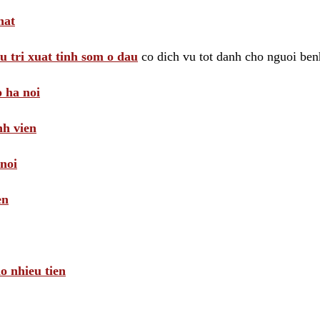
hat
eu tri xuat tinh som o dau
co dich vu tot danh cho nguoi ben
 ha noi
nh vien
noi
en
o nhieu tien