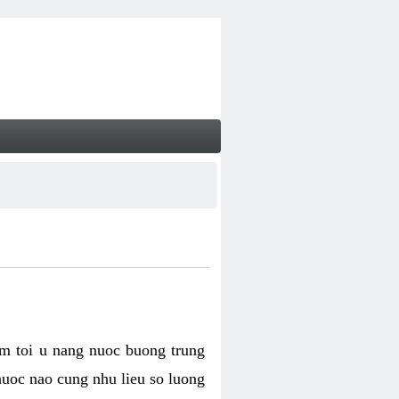
am toi u nang nuoc buong trung
thuoc nao cung nhu lieu so luong