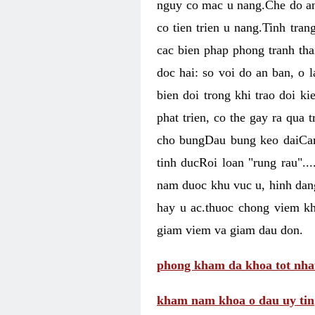
nguy co mac u nang.Che do an 
co tien trien u nang.Tinh tran
cac bien phap phong tranh th
doc hai: so voi do an ban, o
bien doi trong khi trao doi k
phat trien, co the gay ra qua
cho bungDau bung keo daiCam
tinh ducRoi loan "rung rau".
nam duoc khu vuc u, hinh dang
hay u ac.thuoc chong viem k
giam viem va giam dau don.
phong kham da khoa tot nhat
kham nam khoa o dau uy tin