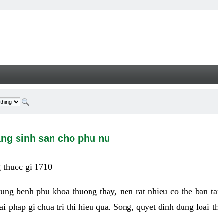
inh san cho phu nu - Welcome
ng sinh san cho phu nu
 thuoc gi 1710
ung benh phu khoa thuong thay, nen rat nhieu co the ban t
ai phap gi chua tri thi hieu qua. Song, quyet dinh dung loai 