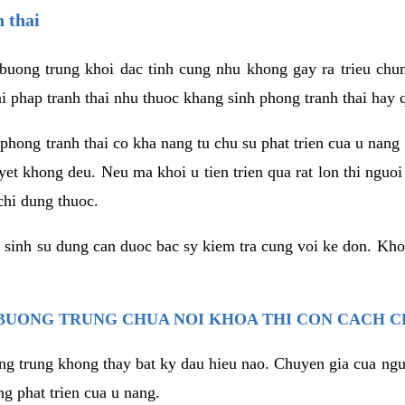
h thai
buong trung khoi dac tinh cung nhu khong gay ra trieu chu
 phap tranh thai nhu thuoc khang sinh phong tranh thai hay q
phong tranh thai co kha nang tu chu su phat trien cua u nang
yet khong deu. Neu ma khoi u tien trien qua rat lon thi ngu
 chi dung thuoc.
sinh su dung can duoc bac sy kiem tra cung voi ke don. Kho
 BUONG TRUNG CHUA NOI KHOA THI CON CACH 
g trung khong thay bat ky dau hieu nao. Chuyen gia cua ngu
ng phat trien cua u nang.