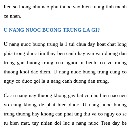
lieu so luong nhu nao phu thuoc vao hien tuong tinh menh
ca nhan.
U NANG NUOC BUONG TRUNG LA GI?
U nang nuoc buong trung la 1 tui chua day hoat chat long
phia trong duoc tim thay ben canh hay gan vao duong dan
trung gan buong trung cua nguoi bi benh, co vo mong
thuong khoi dac diem. U nang nuoc buong trung cung co
nguy co duoc goi la u nang canh duong dan trung.
Cac u nang nay thuong khong gay bat cu dau hieu nao nen
vo cung khong de phat hien duoc. U nang nuoc buong
trung thuong hay khong can phai ung thu va co nguy co se
tu bien mat, tuy nhien doi luc u nang nuoc Tren day be