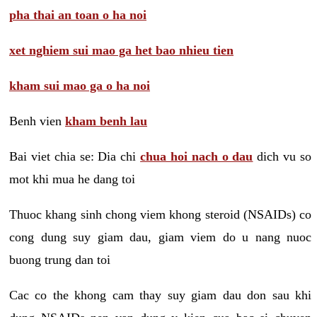
pha thai an toan o ha noi
xet nghiem sui mao ga het bao nhieu tien
kham sui mao ga o ha noi
Benh vien
kham benh lau
Bai viet chia se: Dia chi
chua hoi nach o dau
dich vu so
mot khi mua he dang toi
Thuoc khang sinh chong viem khong steroid (NSAIDs) co
cong dung suy giam dau, giam viem do u nang nuoc
buong trung dan toi
Cac co the khong cam thay suy giam dau don sau khi