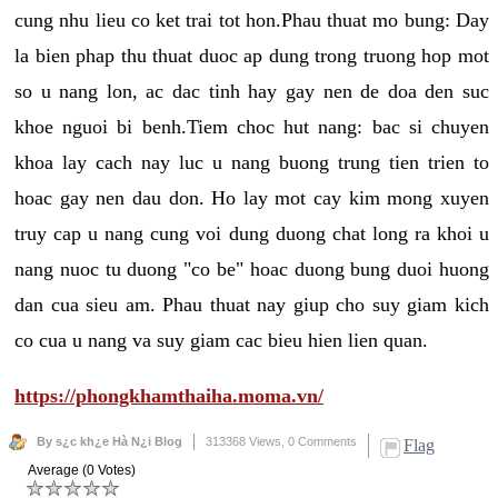
cung nhu lieu co ket trai tot hon.Phau thuat mo bung: Day
la bien phap thu thuat duoc ap dung trong truong hop mot
so u nang lon, ac dac tinh hay gay nen de doa den suc
khoe nguoi bi benh.Tiem choc hut nang: bac si chuyen
khoa lay cach nay luc u nang buong trung tien trien to
hoac gay nen dau don. Ho lay mot cay kim mong xuyen
truy cap u nang cung voi dung duong chat long ra khoi u
nang nuoc tu duong "co be" hoac duong bung duoi huong
dan cua sieu am. Phau thuat nay giup cho suy giam kich
co cua u nang va suy giam cac bieu hien lien quan.
https://phongkhamthaiha.moma.vn/
By s¿c kh¿e Hà N¿i Blog
313368 Views,
0 Comments
Flag
Average (0 Votes)