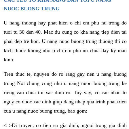
NUOC BUONG TRUNG
U nang thuong hay phat hien o chi em phu nu trong do
tuoi tu 30 den 40, Mac du cung co kha nang tiep dien tai
phai dep tre hon. U nang nuoc buong trung thuong thi co
kich thuoc khong nho o chi em phu nu chua day ky man
kinh.
Tren thuc te, nguyen do ro rang gay nen u nang buong
trung Noi chung cung nhu u nang nuoc buong trung ke
rieng van chua toi xac dinh ro. Tuy vay, co cac nhan to
nguy co duoc xac dinh giup dang nhap qua trinh phat trien
cua u nang nuoc buong trung, bao gom:
< >Di truyen: co tien su gia dinh, nguoi trong gia dinh