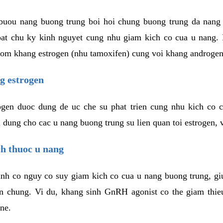
buou nang buong trung boi hoi chung buong trung da nang
at chu ky kinh nguyet cung nhu giam kich co cua u nang.
om khang estrogen (nhu tamoxifen) cung voi khang androgen 
g estrogen
ogen duoc dung de uc che su phat trien cung nhu kich co 
dung cho cac u nang buong trung su lien quan toi estrogen, 
ch thuoc u nang
nh co nguy co suy giam kich co cua u nang buong trung, gi
n chung. Vi du, khang sinh GnRH agonist co the giam thie
ne.