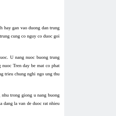
anh hay gan vao duong dan trung
trung cung co nguy co duoc goi
duoc. U nang nuoc buong trung
g nuoc Tren day be mat co phat
ng trieu chung nghi ngo ung thu
g nhu trong giong u nang buong
a dang la van de duoc rat nhieu