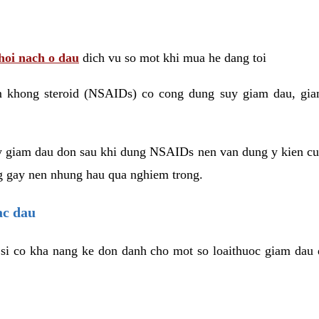
hoi nach o dau
dich vu so mot khi mua he dang toi
m khong steroid (NSAIDs) co cong dung suy giam dau, gi
y giam dau don sau khi dung NSAIDs nen van dung y kien cua
g gay nen nhung hau qua nghiem trong.
ac dau
 si co kha nang ke don danh cho mot so loaithuoc giam dau