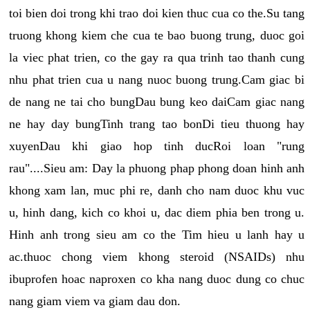
toi bien doi trong khi trao doi kien thuc cua co the.Su tang
truong khong kiem che cua te bao buong trung, duoc goi
la viec phat trien, co the gay ra qua trinh tao thanh cung
nhu phat trien cua u nang nuoc buong trung.Cam giac bi
de nang ne tai cho bungDau bung keo daiCam giac nang
ne hay day bungTinh trang tao bonDi tieu thuong hay
xuyenDau khi giao hop tinh ducRoi loan "rung
rau"....Sieu am: Day la phuong phap phong doan hinh anh
khong xam lan, muc phi re, danh cho nam duoc khu vuc
u, hinh dang, kich co khoi u, dac diem phia ben trong u.
Hinh anh trong sieu am co the Tim hieu u lanh hay u
ac.thuoc chong viem khong steroid (NSAIDs) nhu
ibuprofen hoac naproxen co kha nang duoc dung co chuc
nang giam viem va giam dau don.