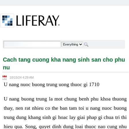
Skip to Content
Cach tang cuong kha nang sinh san cho phu nu -
Welcome
Cach tang cuong kha nang sinh san cho phu
nu
10/15/24 4:29 AM
U nang nuoc buong trung uong thuoc gi 1710
U nang buong trung la mot chung benh phu khoa thuong
thay, nen rat nhieu co the ban tam toi u nang nuoc buong
trung dung khang sinh gi hoac lay giai phap gi chua tri thi
hieu qua. Song, quyet dinh dung loai thuoc nao cung nhu