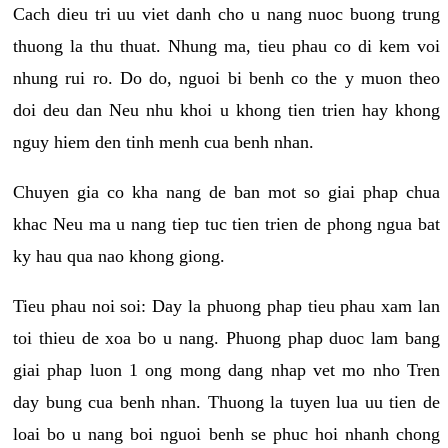
Cach dieu tri uu viet danh cho u nang nuoc buong trung
thuong la thu thuat. Nhung ma, tieu phau co di kem voi
nhung rui ro. Do do, nguoi bi benh co the y muon theo
doi deu dan Neu nhu khoi u khong tien trien hay khong
nguy hiem den tinh menh cua benh nhan.
Chuyen gia co kha nang de ban mot so giai phap chua
khac Neu ma u nang tiep tuc tien trien de phong ngua bat
ky hau qua nao khong giong.
Tieu phau noi soi: Day la phuong phap tieu phau xam lan
toi thieu de xoa bo u nang. Phuong phap duoc lam bang
giai phap luon 1 ong mong dang nhap vet mo nho Tren
day bung cua benh nhan. Thuong la tuyen lua uu tien de
loai bo u nang boi nguoi benh se phuc hoi nhanh chong