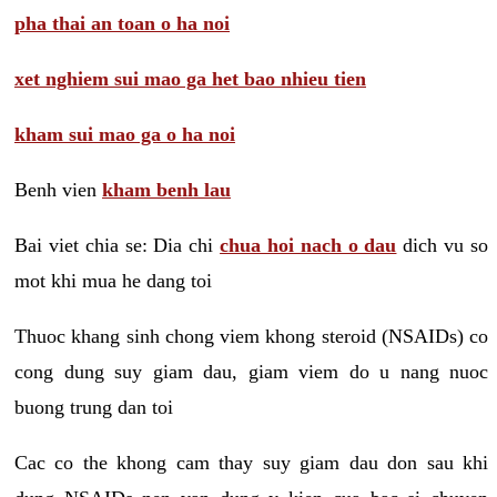
pha thai an toan o ha noi
xet nghiem sui mao ga het bao nhieu tien
kham sui mao ga o ha noi
Benh vien
kham benh lau
Bai viet chia se: Dia chi
chua hoi nach o dau
dich vu so
mot khi mua he dang toi
Thuoc khang sinh chong viem khong steroid (NSAIDs) co
cong dung suy giam dau, giam viem do u nang nuoc
buong trung dan toi
Cac co the khong cam thay suy giam dau don sau khi