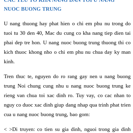
NUOC BUONG TRUNG
U nang thuong hay phat hien o chi em phu nu trong do
tuoi tu 30 den 40, Mac du cung co kha nang tiep dien tai
phai dep tre hon. U nang nuoc buong trung thuong thi co
kich thuoc khong nho o chi em phu nu chua day ky man
kinh.
Tren thuc te, nguyen do ro rang gay nen u nang buong
trung Noi chung cung nhu u nang nuoc buong trung ke
rieng van chua toi xac dinh ro. Tuy vay, co cac nhan to
nguy co duoc xac dinh giup dang nhap qua trinh phat trien
cua u nang nuoc buong trung, bao gom:
< >Di truyen: co tien su gia dinh, nguoi trong gia dinh