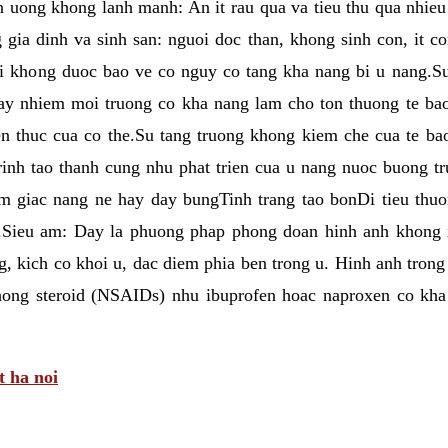
uong khong lanh manh: An it rau qua va tieu thu qua nhieu 
g gia dinh va sinh san: nguoi doc than, khong sinh con, it c
ai khong duoc bao ve co nguy co tang kha nang bi u nang.
 lay nhiem moi truong co kha nang lam cho ton thuong te ba
ien thuc cua co the.Su tang truong khong kiem che cua te ba
 trinh tao thanh cung nhu phat trien cua u nang nuoc buong t
 giac nang ne hay day bungTinh trang tao bonDi tieu thu
...Sieu am: Day la phuong phap phong doan hinh anh khong
, kich co khoi u, dac diem phia ben trong u. Hinh anh trong
hong steroid (NSAIDs) nhu ibuprofen hoac naproxen co kh
 ha noi