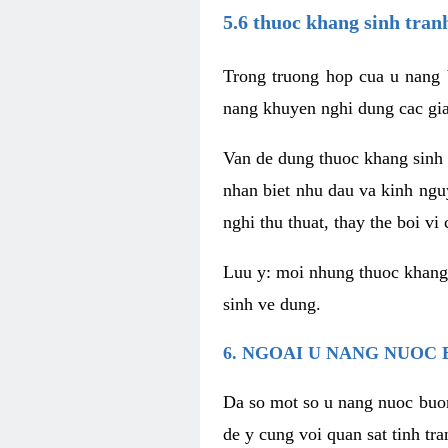
5.6 thuoc khang sinh tran
Trong truong hop cua u nang 
nang khuyen nghi dung cac giai
Van de dung thuoc khang sinh 
nhan biet nhu dau va kinh ngu
nghi thu thuat, thay the boi vi
Luu y: moi nhung thuoc khang 
sinh ve dung.
6. NGOAI U NANG NUOC
Da so mot so u nang nuoc buon
de y cung voi quan sat tinh tra