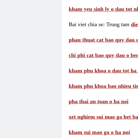
kham yeu sinh ly o dau tot n
Bai viet chia se: Trung tam
di
phau thuat cat bao quy dau o
chi phi cat bao quy dau o be
kham phu khoa o dau tot ha 
kham phu khoa bao nhieu ti
pha thai an toan o ha noi
xet nghiem sui mao ga het ba
kham sui mao ga o ha noi