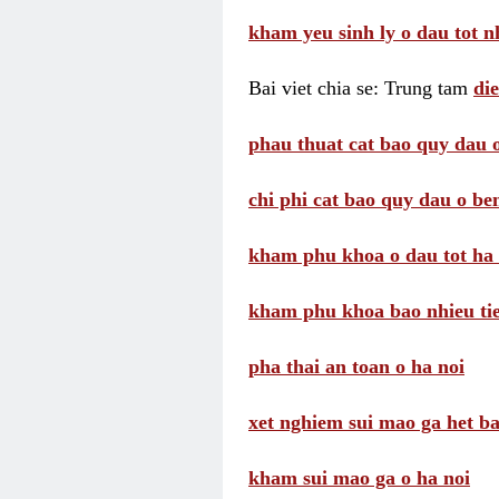
kham yeu sinh ly o dau tot n
Bai viet chia se: Trung tam
di
phau thuat cat bao quy dau o
chi phi cat bao quy dau o be
kham phu khoa o dau tot ha 
kham phu khoa bao nhieu ti
pha thai an toan o ha noi
xet nghiem sui mao ga het ba
kham sui mao ga o ha noi