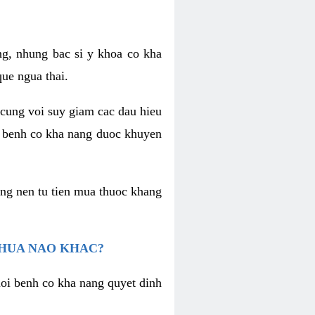
ng, nhung bac si y khoa co kha
ue ngua thai.
 cung voi suy giam cac dau hieu
oi benh co kha nang duoc khuyen
ng nen tu tien mua thuoc khang
CHUA NAO KHAC?
oi benh co kha nang quyet dinh