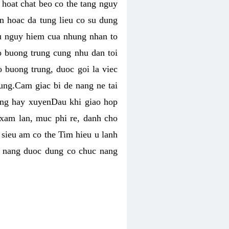
hoat chat beo co the tang nguy
on hoac da tung lieu co su dung
Su nguy hiem cua nhung nhan to
o buong trung cung nhu dan toi
o buong trung, duoc goi la viec
rung.Cam giac bi de nang ne tai
ong hay xuyenDau khi giao hop
 xam lan, muc phi re, danh cho
 sieu am co the Tim hieu u lanh
a nang duoc dung co chuc nang