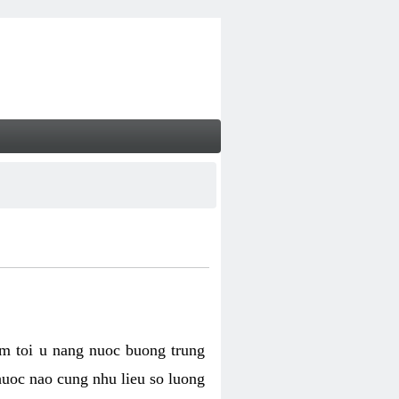
am toi u nang nuoc buong trung
thuoc nao cung nhu lieu so luong