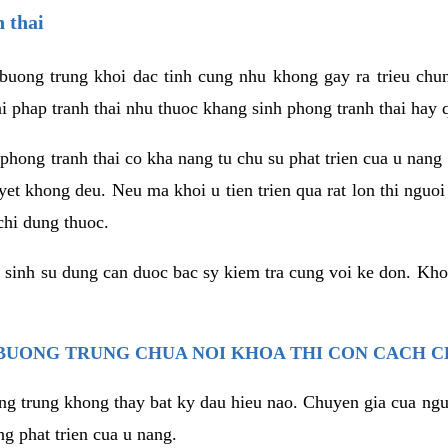
h thai
buong trung khoi dac tinh cung nhu khong gay ra trieu chu
 phap tranh thai nhu thuoc khang sinh phong tranh thai hay q
phong tranh thai co kha nang tu chu su phat trien cua u nang
yet khong deu. Neu ma khoi u tien trien qua rat lon thi ngu
 chi dung thuoc.
sinh su dung can duoc bac sy kiem tra cung voi ke don. Kho
 BUONG TRUNG CHUA NOI KHOA THI CON CACH 
g trung khong thay bat ky dau hieu nao. Chuyen gia cua ngu
ng phat trien cua u nang.