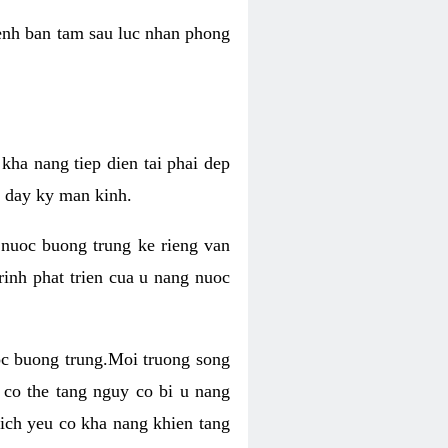
benh ban tam sau luc nhan phong
kha nang tiep dien tai phai dep
a day ky man kinh.
 nuoc buong trung ke rieng van
rinh phat trien cua u nang nuoc
uoc buong trung.Moi truong song
h co the tang nguy co bi u nang
ich yeu co kha nang khien tang