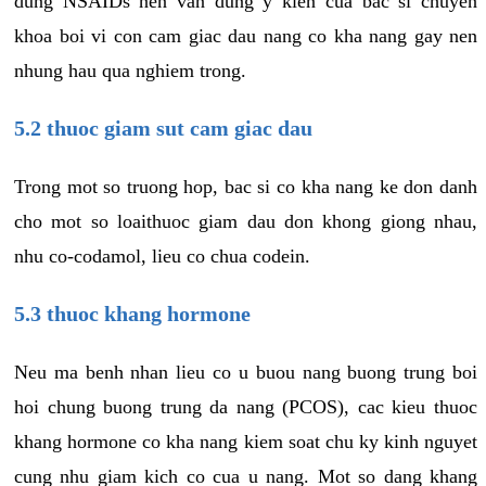
dung NSAIDs nen van dung y kien cua bac si chuyen
khoa boi vi con cam giac dau nang co kha nang gay nen
nhung hau qua nghiem trong.
5.2 thuoc giam sut cam giac dau
Trong mot so truong hop, bac si co kha nang ke don danh
cho mot so loaithuoc giam dau don khong giong nhau,
nhu co-codamol, lieu co chua codein.
5.3 thuoc khang hormone
Neu ma benh nhan lieu co u buou nang buong trung boi
hoi chung buong trung da nang (PCOS), cac kieu thuoc
khang hormone co kha nang kiem soat chu ky kinh nguyet
cung nhu giam kich co cua u nang. Mot so dang khang