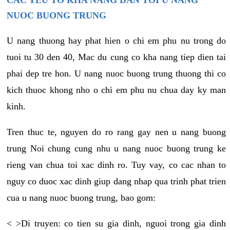
NUOC BUONG TRUNG
U nang thuong hay phat hien o chi em phu nu trong do
tuoi tu 30 den 40, Mac du cung co kha nang tiep dien tai
phai dep tre hon. U nang nuoc buong trung thuong thi co
kich thuoc khong nho o chi em phu nu chua day ky man
kinh.
Tren thuc te, nguyen do ro rang gay nen u nang buong
trung Noi chung cung nhu u nang nuoc buong trung ke
rieng van chua toi xac dinh ro. Tuy vay, co cac nhan to
nguy co duoc xac dinh giup dang nhap qua trinh phat trien
cua u nang nuoc buong trung, bao gom:
< >Di truyen: co tien su gia dinh, nguoi trong gia dinh