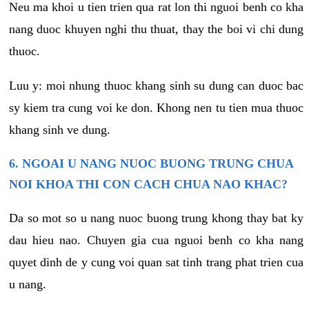
Neu ma khoi u tien trien qua rat lon thi nguoi benh co kha
nang duoc khuyen nghi thu thuat, thay the boi vi chi dung
thuoc.
Luu y: moi nhung thuoc khang sinh su dung can duoc bac
sy kiem tra cung voi ke don. Khong nen tu tien mua thuoc
khang sinh ve dung.
6. NGOAI U NANG NUOC BUONG TRUNG CHUA
NOI KHOA THI CON CACH CHUA NAO KHAC?
Da so mot so u nang nuoc buong trung khong thay bat ky
dau hieu nao. Chuyen gia cua nguoi benh co kha nang
quyet dinh de y cung voi quan sat tinh trang phat trien cua
u nang.