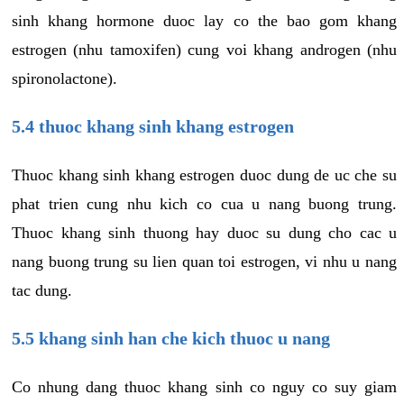
sinh khang hormone duoc lay co the bao gom khang
estrogen (nhu tamoxifen) cung voi khang androgen (nhu
spironolactone).
5.4 thuoc khang sinh khang estrogen
Thuoc khang sinh khang estrogen duoc dung de uc che su
phat trien cung nhu kich co cua u nang buong trung.
Thuoc khang sinh thuong hay duoc su dung cho cac u
nang buong trung su lien quan toi estrogen, vi nhu u nang
tac dung.
5.5 khang sinh han che kich thuoc u nang
Co nhung dang thuoc khang sinh co nguy co suy giam