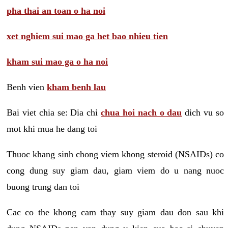
pha thai an toan o ha noi
xet nghiem sui mao ga het bao nhieu tien
kham sui mao ga o ha noi
Benh vien
kham benh lau
Bai viet chia se: Dia chi
chua hoi nach o dau
dich vu so
mot khi mua he dang toi
Thuoc khang sinh chong viem khong steroid (NSAIDs) co
cong dung suy giam dau, giam viem do u nang nuoc
buong trung dan toi
Cac co the khong cam thay suy giam dau don sau khi