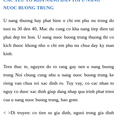
NUOC BUONG TRUNG
U nang thuong hay phat hien o chi em phu nu trong do
tuoi tu 30 den 40, Mac du cung co kha nang tiep dien tai
phai dep tre hon. U nang nuoc buong trung thuong thi co
kich thuoc khong nho o chi em phu nu chua day ky man
kinh.
Tren thuc te, nguyen do ro rang gay nen u nang buong
trung Noi chung cung nhu u nang nuoc buong trung ke
rieng van chua toi xac dinh ro. Tuy vay, co cac nhan to
nguy co duoc xac dinh giup dang nhap qua trinh phat trien
cua u nang nuoc buong trung, bao gom:
< >Di truyen: co tien su gia dinh, nguoi trong gia dinh