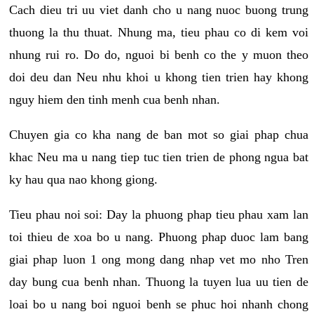
Cach dieu tri uu viet danh cho u nang nuoc buong trung
thuong la thu thuat. Nhung ma, tieu phau co di kem voi
nhung rui ro. Do do, nguoi bi benh co the y muon theo
doi deu dan Neu nhu khoi u khong tien trien hay khong
nguy hiem den tinh menh cua benh nhan.
Chuyen gia co kha nang de ban mot so giai phap chua
khac Neu ma u nang tiep tuc tien trien de phong ngua bat
ky hau qua nao khong giong.
Tieu phau noi soi: Day la phuong phap tieu phau xam lan
toi thieu de xoa bo u nang. Phuong phap duoc lam bang
giai phap luon 1 ong mong dang nhap vet mo nho Tren
day bung cua benh nhan. Thuong la tuyen lua uu tien de
loai bo u nang boi nguoi benh se phuc hoi nhanh chong