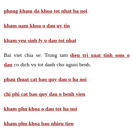
phong kham da khoa tot nhat ha noi
kham nam khoa o dau uy tin
kham yeu sinh ly o dau tot nhat
Bai viet chia se: Trung tam
dieu tri xuat tinh som o
dau
co dich vu tot danh cho nguoi benh.
phau thuat cat bao quy dau o ha noi
chi phi cat bao quy dau o benh vien
kham phu khoa o dau tot ha noi
kham phu khoa bao nhieu tien