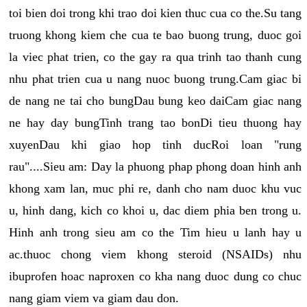
toi bien doi trong khi trao doi kien thuc cua co the.Su tang
truong khong kiem che cua te bao buong trung, duoc goi
la viec phat trien, co the gay ra qua trinh tao thanh cung
nhu phat trien cua u nang nuoc buong trung.Cam giac bi
de nang ne tai cho bungDau bung keo daiCam giac nang
ne hay day bungTinh trang tao bonDi tieu thuong hay
xuyenDau khi giao hop tinh ducRoi loan "rung
rau"....Sieu am: Day la phuong phap phong doan hinh anh
khong xam lan, muc phi re, danh cho nam duoc khu vuc
u, hinh dang, kich co khoi u, dac diem phia ben trong u.
Hinh anh trong sieu am co the Tim hieu u lanh hay u
ac.thuoc chong viem khong steroid (NSAIDs) nhu
ibuprofen hoac naproxen co kha nang duoc dung co chuc
nang giam viem va giam dau don.