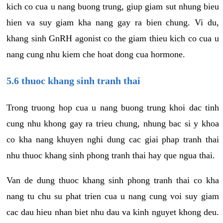
kich co cua u nang buong trung, giup giam sut nhung bieu
hien va suy giam kha nang gay ra bien chung. Vi du,
khang sinh GnRH agonist co the giam thieu kich co cua u
nang cung nhu kiem che hoat dong cua hormone.
5.6 thuoc khang sinh tranh thai
Trong truong hop cua u nang buong trung khoi dac tinh
cung nhu khong gay ra trieu chung, nhung bac si y khoa
co kha nang khuyen nghi dung cac giai phap tranh thai
nhu thuoc khang sinh phong tranh thai hay que ngua thai.
Van de dung thuoc khang sinh phong tranh thai co kha
nang tu chu su phat trien cua u nang cung voi suy giam
cac dau hieu nhan biet nhu dau va kinh nguyet khong deu.