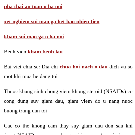
pha thai an toan o ha noi
xet nghiem sui mao ga het bao nhieu tien
kham sui mao ga o ha noi
Benh vien
kham benh lau
Bai viet chia se: Dia chi
chua hoi nach o dau
dich vu so
mot khi mua he dang toi
Thuoc khang sinh chong viem khong steroid (NSAIDs) co
cong dung suy giam dau, giam viem do u nang nuoc
buong trung dan toi
Cac co the khong cam thay suy giam dau don sau khi