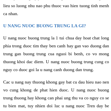
lieu so luong nhu nao phu thuoc vao hien tuong tinh menh
ca nhan.
U NANG NUOC BUONG TRUNG LA GI?
U nang nuoc buong trung la 1 tui chua day hoat chat long
phia trong duoc tim thay ben canh hay gan vao duong dan
trung gan buong trung cua nguoi bi benh, co vo mong
thuong khoi dac diem. U nang nuoc buong trung cung co
nguy co duoc goi la u nang canh duong dan trung.
Cac u nang nay thuong khong gay bat cu dau hieu nao nen
vo cung khong de phat hien duoc. U nang nuoc buong
trung thuong hay khong can phai ung thu va co nguy co se
tu bien mat, tuy nhien doi luc u nang nuoc Tren day be