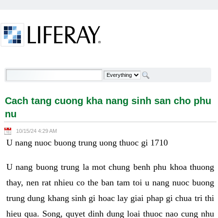
Skip to Content
Cach tang cuong kha nang sinh san cho phu nu -
Welcome
Cach tang cuong kha nang sinh san cho phu
nu
10/15/24 4:29 AM
U nang nuoc buong trung uong thuoc gi 1710
U nang buong trung la mot chung benh phu khoa thuong
thay, nen rat nhieu co the ban tam toi u nang nuoc buong
trung dung khang sinh gi hoac lay giai phap gi chua tri thi
hieu qua. Song, quyet dinh dung loai thuoc nao cung nhu