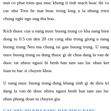
mat co phat trien qua muc khong it tinh mach hoac thi co
cac nhu Tren be mat hoac trong long u la nhung trieu
chung nghi ngo ung thu hoa .
Kich thuoc cua u nang nuoc buong trung co kha nang bien
dong tu 0.5 cm den 20 cm cung nhu trong giong u nang
buong trung Neu ma chung tai gan buong trung. U nang
nuoc buong trung su dung thuoc gi de chua dang la van de
duoc rat nhieu nguoi bi benh ban tam sau luc nhan ket
luan tu bac si chuyen khoa.
U nang nuoc buong trung dung khang sinh gi de dieu tri
dang la van de duoc nhieu nguoi benh ban tam sau luc
nhan phong doan tu chuyen gia.
CAC YEU TO KHA NANG DAN TOI U NANG