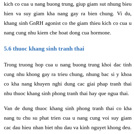
kich co cua u nang buong trung, giup giam sut nhung bieu
hien va suy giam kha nang gay ra bien chung. Vi du,
khang sinh GnRH agonist co the giam thieu kich co cua u
nang cung nhu kiem che hoat dong cua hormone.
5.6 thuoc khang sinh tranh thai
Trong truong hop cua u nang buong trung khoi dac tinh
cung nhu khong gay ra trieu chung, nhung bac si y khoa
co kha nang khuyen nghi dung cac giai phap tranh thai
nhu thuoc khang sinh phong tranh thai hay que ngua thai.
Van de dung thuoc khang sinh phong tranh thai co kha
nang tu chu su phat trien cua u nang cung voi suy giam
cac dau hieu nhan biet nhu dau va kinh nguyet khong deu.